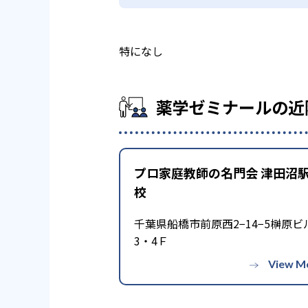
特になし
薬学ゼミナールの近
プロ家庭教師の名門会 津田沼
校
千葉県船橋市前原西2−14−5榊原ビ
3・4Ｆ