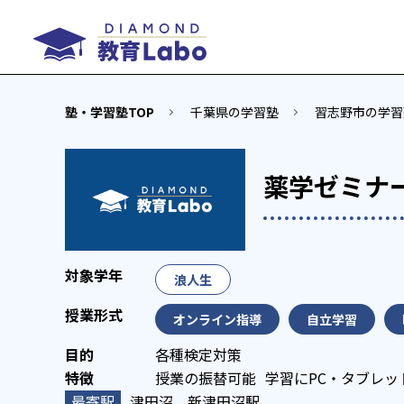
塾・学習塾TOP
千葉県の学習塾
習志野市の学習
薬学ゼミナ
浪人生
オンライン指導
自立学習
各種検定対策
授業の振替可能
学習にPC・タブレッ
津田沼、新津田沼駅