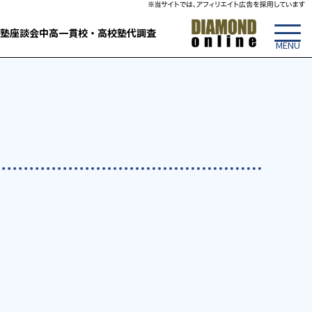
塾
座談会
中高一貫校・高校
塾代調査