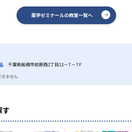
薬学ゼミナールの教室一覧へ
る
千葉県船橋市前原西2丁目12－7 －7Ｆ
できません
探す