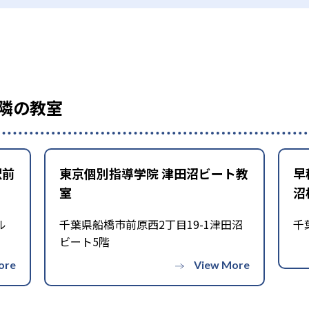
隣の教室
駅前
東京個別指導学院 津田沼ビート教
早
室
沼
ル
千葉県船橋市前原西2丁目19-1津田沼
千
ビート5階