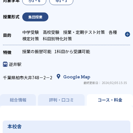
小3 ~ 6
中1 ~ 3
集団授業
中学受験
高校受験
授業・定期テスト対策
各種
検定対策
科目別特化対策
授業の振替可能
1科目から受講可能
逆井駅
Google Map
千葉県柏市大井748－2－2
最終更新日： 2024/02/05 15:35
総合情報
評判・口コミ
コース・料金
本校舎