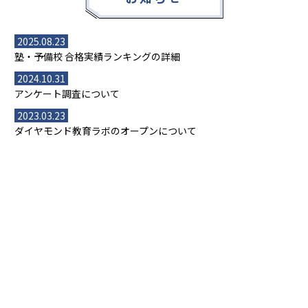
2025.08.23
塾・予備校 合格実績ランキングの詳細
2024.10.31
アンケート調査について
2023.03.23
ダイヤモンド教育ラボのオープンについて
都道府県別一覧
北海道・東北
主要な塾一覧
北海道
青森県
岩手県
宮城県
秋田県
【掲載塾一覧を見る】
授業スタイル
山形県
福島県
臨海セミナー
関東
個別指導
塾ランキング
東京個別指導学院
東京都
神奈川県
埼玉県
千葉県
茨城県
集団授業
個別指導塾TOMAS
栃木県
群馬県
中学受験ランキング
カテゴリ別記事一覧
オンライン指導
明光義塾