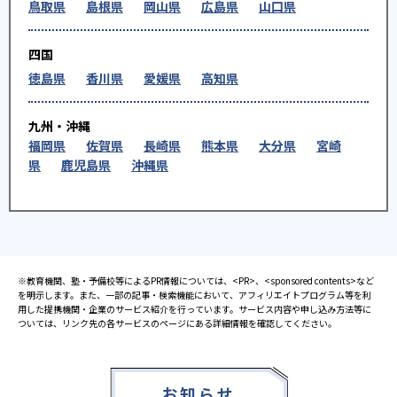
鳥取県
島根県
岡山県
広島県
山口県
四国
徳島県
香川県
愛媛県
高知県
九州・沖縄
福岡県
佐賀県
長崎県
熊本県
大分県
宮崎
県
鹿児島県
沖縄県
※教育機関、塾・予備校等によるPR情報については、<PR>、<sponsored contents>など
を明示します。また、一部の記事・検索機能において、アフィリエイトプログラム等を利
用した提携機関・企業のサービス紹介を行っています。サービス内容や申し込み方法等に
ついては、リンク先の各サービスのページにある詳細情報を確認してください。
お知らせ