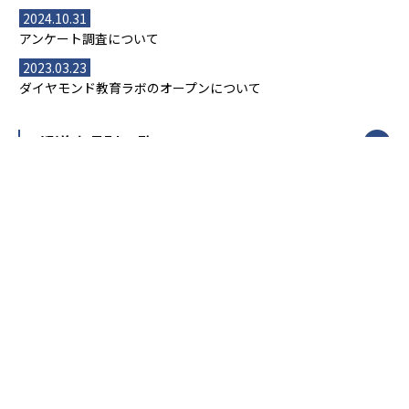
2024.10.31
アンケート調査について
2023.03.23
ダイヤモンド教育ラボのオープンについて
都道府県別一覧
北海道・東北
主要な塾一覧
北海道
青森県
岩手県
宮城県
秋田県
【掲載塾一覧を見る】
授業スタイル
山形県
福島県
臨海セミナー
関東
個別指導
塾ランキング
東京個別指導学院
東京都
神奈川県
埼玉県
千葉県
茨城県
集団授業
個別指導塾TOMAS
栃木県
群馬県
中学受験ランキング
カテゴリ別記事一覧
オンライン指導
明光義塾
大学受験ランキング
北陸
映像授業
ナビ個別指導学院
中学受験
特集
新潟県
富山県
石川県
福井県
個別教室のトライ
高校受験
東進ハイスクール
中部
開成番長直伝！子どもの受験を成功させる方法
中高一貫校・高校
大学受験