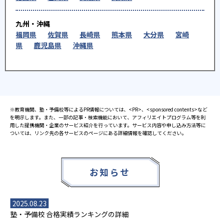
九州・沖縄
福岡県
佐賀県
長崎県
熊本県
大分県
宮崎
県
鹿児島県
沖縄県
※教育機関、塾・予備校等によるPR情報については、<PR>、<sponsored contents>など
を明示します。また、一部の記事・検索機能において、アフィリエイトプログラム等を利
用した提携機関・企業のサービス紹介を行っています。サービス内容や申し込み方法等に
ついては、リンク先の各サービスのページにある詳細情報を確認してください。
お知らせ
2025.08.23
塾・予備校 合格実績ランキングの詳細