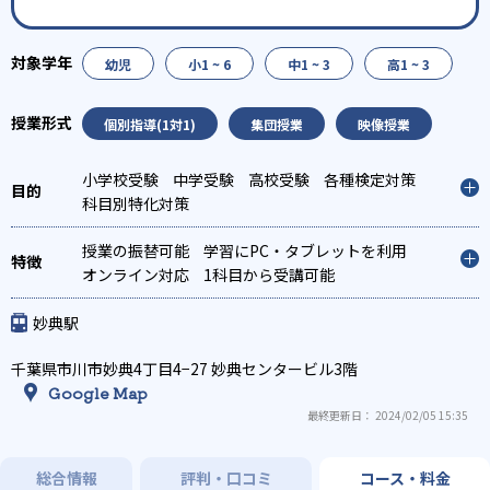
幼児
小1 ~ 6
中1 ~ 3
高1 ~ 3
個別指導(1対1)
集団授業
映像授業
小学校受験
中学受験
高校受験
各種検定対策
科目別特化対策
授業の振替可能
学習にPC・タブレットを利用
オンライン対応
1科目から受講可能
妙典駅
千葉県市川市妙典4丁目4−27 妙典センタービル3階
Google Map
最終更新日： 2024/02/05 15:35
総合情報
評判・口コミ
コース・料金