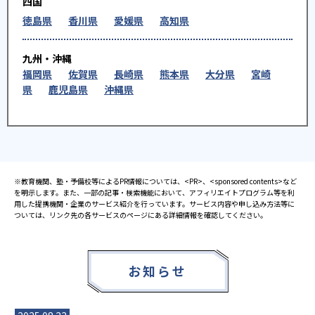
四国
徳島県
香川県
愛媛県
高知県
九州・沖縄
福岡県
佐賀県
長崎県
熊本県
大分県
宮崎
県
鹿児島県
沖縄県
※教育機関、塾・予備校等によるPR情報については、<PR>、<sponsored contents>など
を明示します。また、一部の記事・検索機能において、アフィリエイトプログラム等を利
用した提携機関・企業のサービス紹介を行っています。サービス内容や申し込み方法等に
ついては、リンク先の各サービスのページにある詳細情報を確認してください。
お知らせ