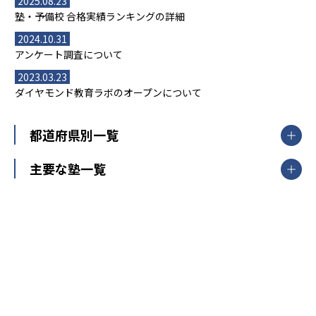
2025.08.23
塾・予備校 合格実績ランキングの詳細
2024.10.31
アンケート調査について
2023.03.23
ダイヤモンド教育ラボのオープンについて
都道府県別一覧
北海道・東北
主要な塾一覧
北海道
青森県
岩手県
宮城県
秋田県
【掲載塾一覧を見る】
授業スタイル
山形県
福島県
臨海セミナー
関東
個別指導
塾ランキング
東京個別指導学院
東京都
神奈川県
埼玉県
千葉県
茨城県
集団授業
個別指導塾TOMAS
栃木県
群馬県
中学受験ランキング
カテゴリ別記事一覧
オンライン指導
明光義塾
大学受験ランキング
北陸
映像授業
ナビ個別指導学院
中学受験
特集
新潟県
富山県
石川県
福井県
個別教室のトライ