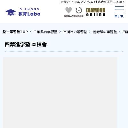
塾・学習塾TOP
千葉県の学習塾
市川市の学習塾
菅野駅の学習塾
四
四葉進学塾 本校舎