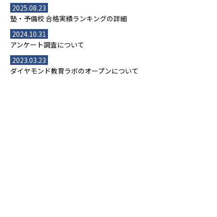
2025.08.23
塾・予備校 合格実績ランキングの詳細
2024.10.31
アンケート調査について
2023.03.23
ダイヤモンド教育ラボのオープンについて
都道府県別一覧
北海道・東北
主要な塾一覧
北海道
青森県
岩手県
宮城県
秋田県
【掲載塾一覧を見る】
授業スタイル
山形県
福島県
臨海セミナー
関東
個別指導
塾ランキング
東京個別指導学院
東京都
神奈川県
埼玉県
千葉県
茨城県
集団授業
個別指導塾TOMAS
栃木県
群馬県
中学受験ランキング
カテゴリ別記事一覧
オンライン指導
明光義塾
大学受験ランキング
北陸
映像授業
ナビ個別指導学院
中学受験
特集
新潟県
富山県
石川県
福井県