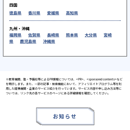
四国
徳島県
香川県
愛媛県
高知県
九州・沖縄
福岡県
佐賀県
長崎県
熊本県
大分県
宮崎
県
鹿児島県
沖縄県
※教育機関、塾・予備校等によるPR情報については、<PR>、<sponsored contents>など
を明示します。また、一部の記事・検索機能において、アフィリエイトプログラム等を利
用した提携機関・企業のサービス紹介を行っています。サービス内容や申し込み方法等に
ついては、リンク先の各サービスのページにある詳細情報を確認してください。
お知らせ