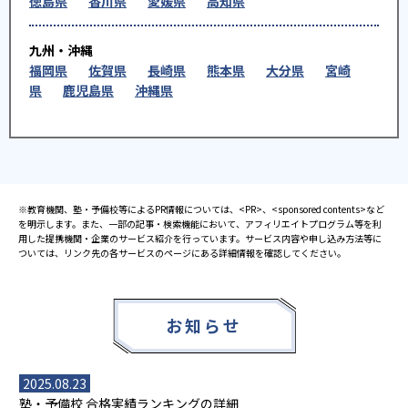
徳島県
香川県
愛媛県
高知県
九州・沖縄
福岡県
佐賀県
長崎県
熊本県
大分県
宮崎
県
鹿児島県
沖縄県
※教育機関、塾・予備校等によるPR情報については、<PR>、<sponsored contents>など
を明示します。また、一部の記事・検索機能において、アフィリエイトプログラム等を利
用した提携機関・企業のサービス紹介を行っています。サービス内容や申し込み方法等に
ついては、リンク先の各サービスのページにある詳細情報を確認してください。
お知らせ
2025.08.23
塾・予備校 合格実績ランキングの詳細