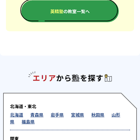
英精塾
の教室一覧へ
エリアか
北海道・東北
北海道
青森県
岩手県
宮城県
秋田県
山形
県
福島県
関東