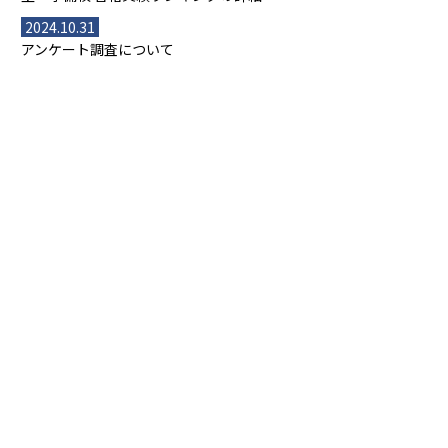
2024.10.31
アンケート調査について
2023.03.23
ダイヤモンド教育ラボのオープンについて
都道府県別一覧
北海道・東北
主要な塾一覧
北海道
青森県
岩手県
宮城県
秋田県
【掲載塾一覧を見る】
授業スタイル
山形県
福島県
臨海セミナー
関東
個別指導
塾ランキング
東京個別指導学院
東京都
神奈川県
埼玉県
千葉県
茨城県
集団授業
個別指導塾TOMAS
栃木県
群馬県
中学受験ランキング
カテゴリ別記事一覧
オンライン指導
明光義塾
大学受験ランキング
北陸
映像授業
ナビ個別指導学院
中学受験
特集
新潟県
富山県
石川県
福井県
個別教室のトライ
高校受験
東進ハイスクール
中部