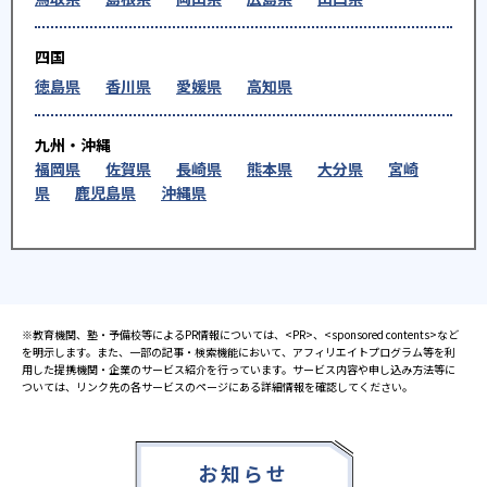
四国
徳島県
香川県
愛媛県
高知県
九州・沖縄
福岡県
佐賀県
長崎県
熊本県
大分県
宮崎
県
鹿児島県
沖縄県
※教育機関、塾・予備校等によるPR情報については、<PR>、<sponsored contents>など
を明示します。また、一部の記事・検索機能において、アフィリエイトプログラム等を利
用した提携機関・企業のサービス紹介を行っています。サービス内容や申し込み方法等に
ついては、リンク先の各サービスのページにある詳細情報を確認してください。
お知らせ