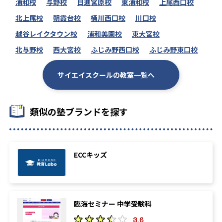
浦和校
与野校
日進宮原校
東浦和校
上尾西口校
北上尾校
朝霞台校
桶川西口校
川口校
越谷レイクタウン校
浦和美園校
東大宮校
北与野校
西大宮校
ふじみ野西口校
ふじみ野東口校
サイエイスクールの教室一覧へ
類似の塾ブランドを探す
ECCキッズ
臨海セミナー 中学受験科
3.6