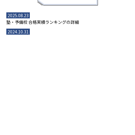
2025.08.23
塾・予備校 合格実績ランキングの詳細
2024.10.31
アンケート調査について
2023.03.23
ダイヤモンド教育ラボのオープンについて
都道府県別一覧
北海道・東北
主要な塾一覧
北海道
青森県
岩手県
宮城県
秋田県
【掲載塾一覧を見る】
授業スタイル
山形県
福島県
臨海セミナー
関東
個別指導
塾ランキング
東京個別指導学院
東京都
神奈川県
埼玉県
千葉県
茨城県
集団授業
個別指導塾TOMAS
栃木県
群馬県
中学受験ランキング
カテゴリ別記事一覧
オンライン指導
明光義塾