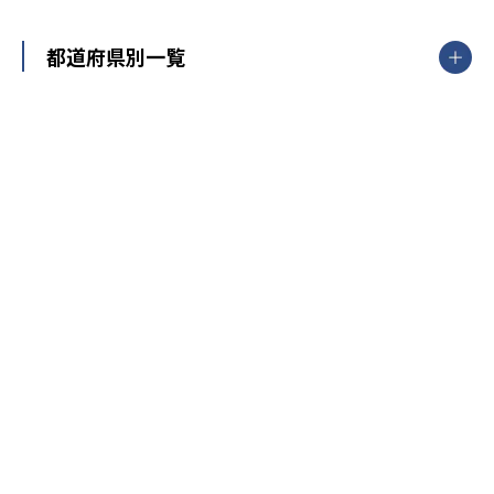
都道府県別一覧
北海道・東北
主要な塾一覧
北海道
青森県
岩手県
宮城県
秋田県
【掲載塾一覧を見る】
授業スタイル
山形県
福島県
臨海セミナー
関東
個別指導
塾ランキング
東京個別指導学院
東京都
神奈川県
埼玉県
千葉県
茨城県
集団授業
個別指導塾TOMAS
栃木県
群馬県
中学受験ランキング
カテゴリ別記事一覧
オンライン指導
明光義塾
大学受験ランキング
北陸
映像授業
ナビ個別指導学院
中学受験
特集
新潟県
富山県
石川県
福井県
個別教室のトライ
高校受験
東進ハイスクール
中部
開成番長直伝！子どもの受験を成功させる方法
中高一貫校・高校
大学受験
武田塾
愛知県
静岡県
岐阜県
三重県
長野県
令和時代の失敗しない塾選び
資格取得・学び直し
山梨県
2020年代の教育
中学入試最前線
教育費・塾代
中学受験最前線
近畿
てら先生の教育業界基本メソッド
座談会
大学入試改革
大阪府
運動と遊びを考える
兵庫県
京都府
奈良県
和歌山県
教育全般