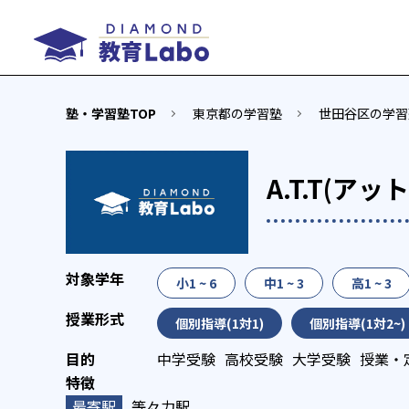
塾・学習塾TOP
東京都の学習塾
世田谷区の学習
A.T.T(ア
小1 ~ 6
中1 ~ 3
高1 ~ 3
個別指導(1対1)
個別指導(1対2~)
中学受験
高校受験
大学受験
授業・
等々力駅