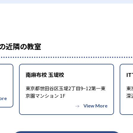
導会の近隣の教室
南麻布校 玉堤校
I
東京都世田谷区玉堤2丁目9−12第一東
東
京園マンション 1F
深