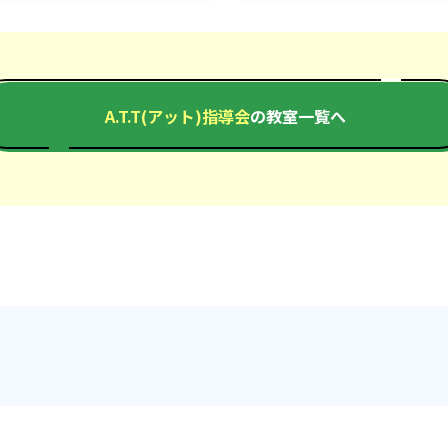
A.T.T(アット)指導会
の教室一覧へ