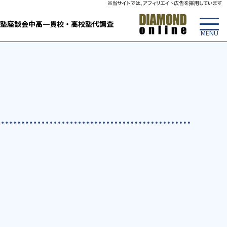
塾
座談会
中高一貫校・高校
塾代調査