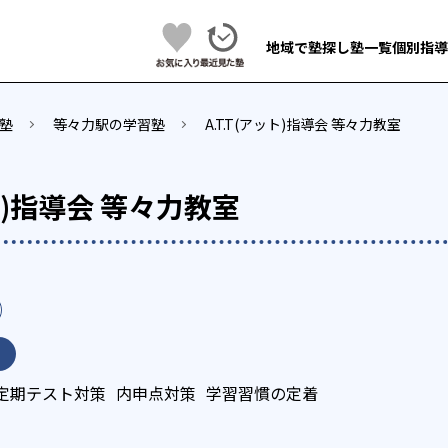
地域で塾探し
塾一覧
個別指導
塾
等々力駅の学習塾
A.T.T(アット)指導会 等々力教室
ット)指導会 等々力教室
定期テスト対策
内申点対策
学習習慣の定着