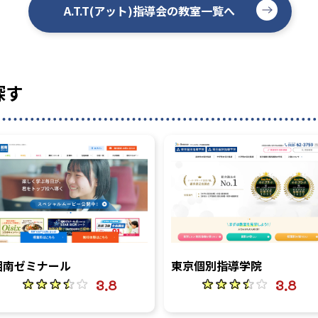
A.T.T(アット)指導会の教室一覧へ
探す
湘南ゼミナール
東京個別指導学院
3.8
3.8