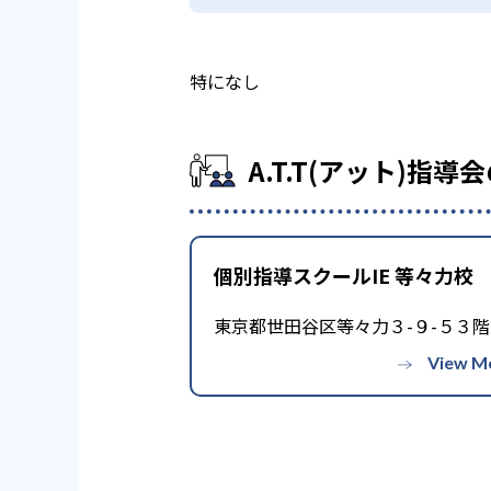
特になし
A.T.T(アット)指
個別指導スクールIE 等々力校
東京都世田谷区等々力３-９-５３階