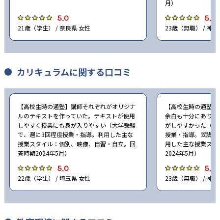
月）
5.0
5.0
21歳（学生） / 奈良県 女性
23歳（無職） / 神
カリキュラムに関する口コミ
【高校生時の通塾】講師それぞれがオリジナ
【高校生時の通塾】
ルのテキストを作っていた。テキストが使用
余白も十分にあり、
しやすく授業にも身が入りやすい（大学受験
がしやすかった（大
で、週に3回程度授業・指導。利用した主な
授業・指導。受講料は
授業スタイル：個別、映像、自習・自立。回
用した主な授業スタ
答時期2024年5月）
2024年5月）
5.0
5.0
22歳（学生） / 埼玉県 女性
23歳（無職） / 神