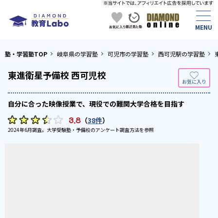
塾・学習塾TOP
岐阜県の学習塾
可児市の学習塾
西可児駅の学習塾
東進衛星予備校 西可児校
自分に合った映像授業で、現役での難関大学合格を目指す
3.8
（
38件
）
2024年6月調査。
大学受験塾・予備校のアンケート調査方法
を参照