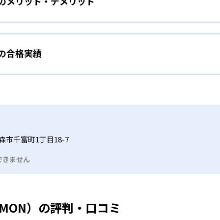
）のメリット・デメリット
分かれた教材で、わかる楽しさを経験しながら無理なく力を高め
わせて内容も調整するため、小学校に入ってもつまずきにくい
タイル
手教科を克服したい子ども向け
から高度な問題へと、スモールステップで進んでいけるよう工夫
）の合格実績
で勉強するため、集中力や目標に向かって頑張りやり抜く力を育
教えてもらうという受け身の姿勢ではなく、自ら進んで学ぶ姿
応したレベルから学習できるため、難しすぎてやる気を損ねた
、子どものやる気を引き出せるよう適切なヒントを与えたり、声
うことで、少しずつ苦手意識を克服できるだろう。
N）の合格実績は？
どもたちは、自らの学習課題に気がつくようになる。学年を超
る。
格実績は公開していない。志望校への実績があるかどうかは、通
い事と両立したい生徒向け
でも数学・英語・国語の3教科に限られるため、その他の教科に
習状況やスケジュールに合わせて、きめ細やかにカリキュラムを
ルな受講スタイル
森市千富町1丁目18-7
つでも気軽に相談可能だ。
できません
る時間内であれば、何曜日にでも週2回受講できる。そのため、
っては自宅からのオンライン受講と通室を組み合わせることも
UMON）の評判・口コミ