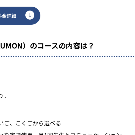
料金詳細
KUMON）のコースの内容は？
り。
いご、こくごから選べる
材を家で使用、月1回先生とコミュニケーション