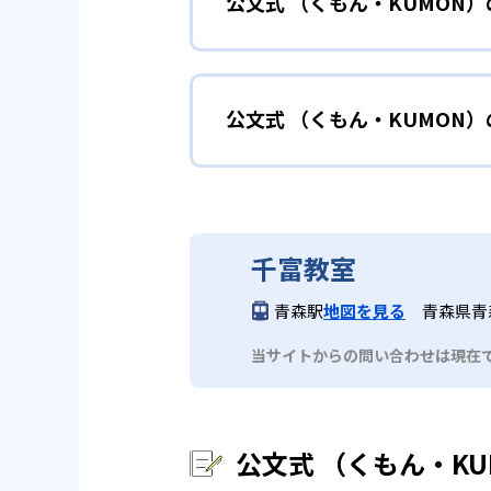
公文式 （くもん・KUMON
KUMONでは細かいステップに
性格や学習への取り組み姿勢に合
02
自学自習ス
どんなメリットがある？
中学に向けて苦
小学生
KUMONの教材は、簡単な問題
公文式 （くもん・KUMON
KUMONでは自学自習スタイル
もの学習意欲をかき立てるため、
年にとらわれずに自分の学力に相
KUMONでは経験豊富な先生が
い。
目でも自分で解けた達成感を味わ
公文式 （くもん・KUMO
また、自学学習スタイルで学ぶ子
時期から高校教材に進む生徒もい
どんなデメリットがある？
KUMONは、公式サイトでは合
部活や習
中学生・高校生
千富教室
KUMONでは、中高生のクラス
KUMONでは、一人ひとりの学
03
フレキシブ
青森駅
地図を見る
青森県青
だろう。
宿題の量や進め方に関しては、い
当サイトからの問い合わせは現在
KUMONでは、教室が開いてい
も通室しやすい。また、教室によ
公文式 （くもん・K