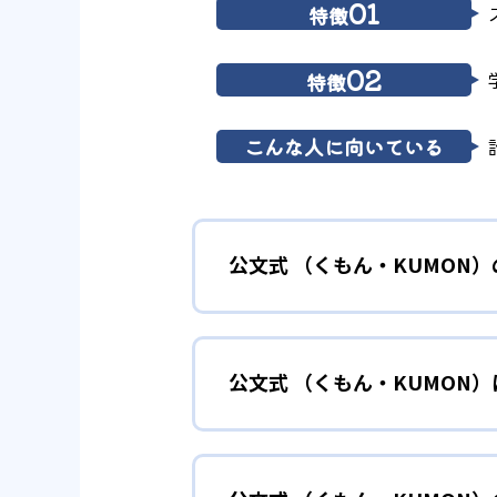
01
特徴
02
特徴
こんな人に向いている
公文式 （くもん・KUMON
01
無学年式の
公文式 （くもん・KUMON
KUMONでは、年齢や学年にと
小学校に入る準備
幼児
確実に100点が取れるレベルか
できる。