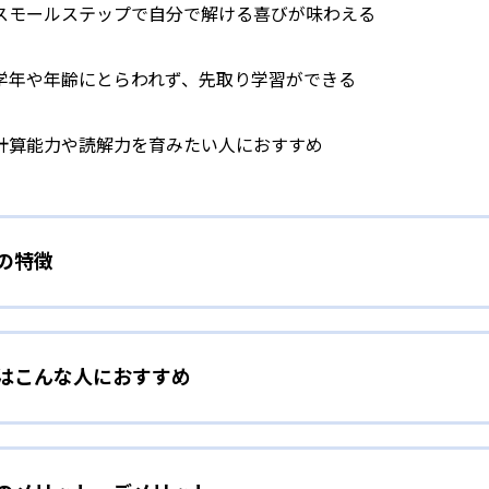
スモールステップで自分で解ける喜びが味わえる
学年や年齢にとらわれず、先取り学習ができる
計算能力や読解力を育みたい人におすすめ
）の特徴
学力別学習
）はこんな人におすすめ
らわれずに、一人ひとりの学力に応じたレベルから学習を始めて
をしたい幼児向け
ら少しずつ難易度を上げていくことで子どもたちは多くの成功体