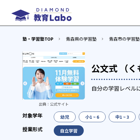
塾・学習塾TOP
青森県の学習塾
青森市の学習塾
公文式 （く
自分の学習レベル
出典：
公式サイト
幼児
小1 ~ 6
中1 ~ 3
自立学習