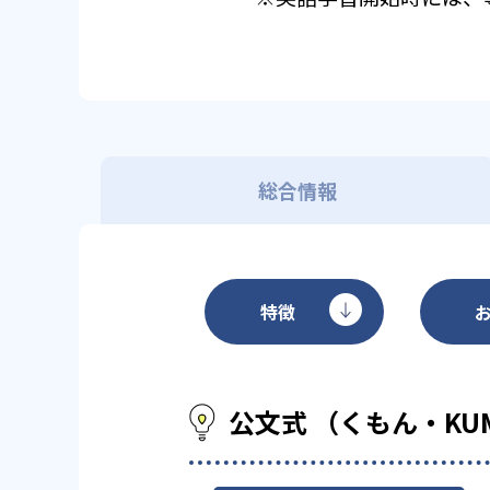
総合情報
特徴
公文式 （くもん・KU