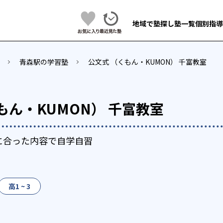
地域で塾探し
塾一覧
個別指導
青森駅の学習塾
公文式 （くもん・KUMON） 千富教室
もん・KUMON） 千富教室
に合った内容で自学自習
高1 ~ 3