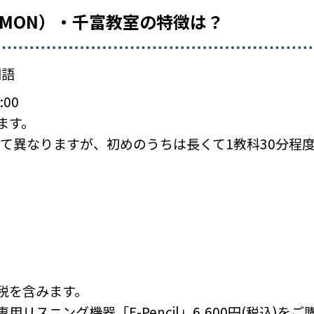
UMON）・千富教室の特徴は？
国語
:00
ます。
て異なりますが、初めのうちは長くて1教科30分程
税を含みます。
リスニング機器「E-Pencil」6,600円(税込)を