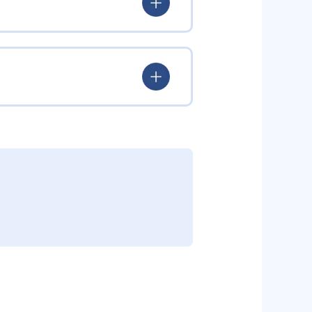
ていける。
学力を身につけられるだろう。
されている。このスタイルは子ど
むことができる。また、年齢や学
勢を身につけられるだろう。
り、簡単すぎて退屈することもな
かけをしたりしている。苦手な科
えた範囲も学習できるため、早い
う予定の教室に問い合わせたい。
関しては他塾を検討する必要がある
調整している。
部活や他の習い事で忙しい中高生に
可能だ。