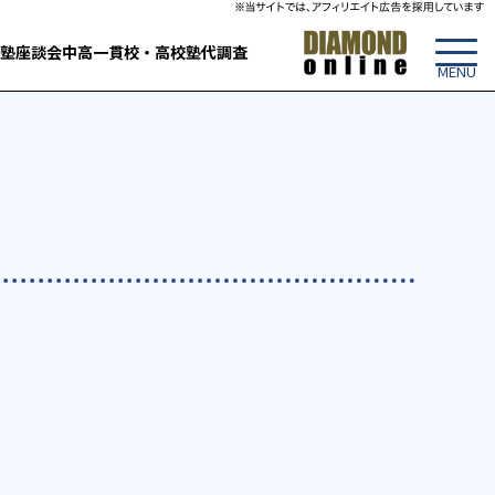
塾
座談会
中高一貫校・高校
塾代調査