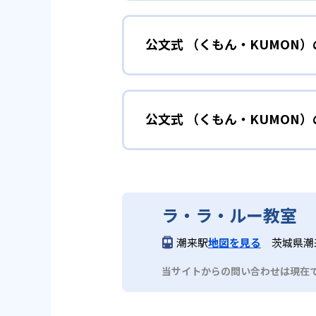
小学校に入る準備
幼児
確実に100点が取れるレベルか
できる。
公文式 （くもん・KUMON
KUMONでは細かいステップに
性格や学習への取り組み姿勢に合
02
自学自習ス
どんなメリットがある？
中学に向けて苦
小学生
KUMONの教材は、簡単な問題
公文式 （くもん・KUMON
KUMONでは自学自習スタイル
もの学習意欲をかき立てるため、
年にとらわれずに自分の学力に相
KUMONでは経験豊富な先生が
い。
目でも自分で解けた達成感を味わ
公文式 （くもん・KUMO
また、自学学習スタイルで学ぶ子
時期から高校教材に進む生徒もい
どんなデメリットがある？
KUMONは、公式サイトでは合
部活や習
中学生・高校生
ラ・ラ・ルー教室
KUMONでは、中高生のクラス
KUMONでは、一人ひとりの学
03
フレキシブ
潮来駅
地図を見る
茨城県潮
だろう。
宿題の量や進め方に関しては、い
当サイトからの問い合わせは現在
KUMONでは、教室が開いてい
も通室しやすい。また、教室によ