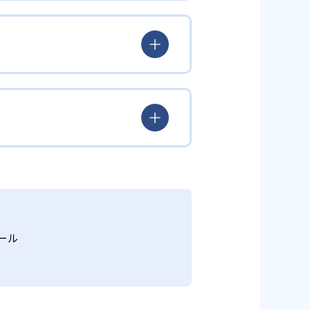
験を積み、学習する楽しさを経験
ていける。
学力を身につけられるだろう。
されている。このスタイルは子ど
むことができる。また、年齢や学
勢を身につけられるだろう。
り、簡単すぎて退屈することもな
かけをしたりしている。苦手な科
えた範囲も学習できるため、早い
う予定の教室に問い合わせたい。
関しては他塾を検討する必要がある
調整している。
ール
部活や他の習い事で忙しい中高生に
可能だ。