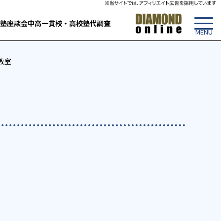
塾
座談会
中高一貫校・高校
塾代調査
教室