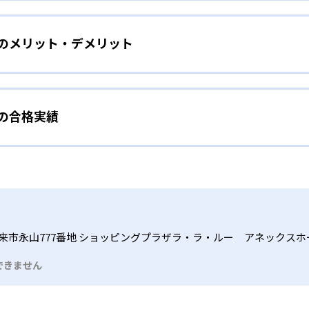
をしたい幼児向け
ら少しずつ難易度を上げていくことで子どもたちは多くの成功体
）のメリット・デメリット
分かれた教材で、わかる楽しさを経験しながら無理なく力を高め
わせて内容も調整するため、小学校に入ってもつまずきにくい
タイル
手教科を克服したい子ども向け
から高度な問題へと、スモールステップで進んでいけるよう工夫
）の合格実績
で勉強するため、集中力や目標に向かって頑張りやり抜く力を育
教えてもらうという受け身の姿勢ではなく、自ら進んで学ぶ姿
応したレベルから学習できるため、難しすぎてやる気を損ねた
、子どものやる気を引き出せるよう適切なヒントを与えたり、声
うことで、少しずつ苦手意識を克服できるだろう。
N）の合格実績は？
どもたちは、自らの学習課題に気がつくようになる。学年を超
る。
格実績は公開していない。志望校への実績があるかどうかは、通
い事と両立したい生徒向け
でも数学・英語・国語の3教科に限られるため、その他の教科に
習状況やスケジュールに合わせて、きめ細やかにカリキュラムを
ルな受講スタイル
来市永山777番地 ショッピングプラザラ・ラ・ルー アネックスホ
つでも気軽に相談可能だ。
できません
る時間内であれば、何曜日にでも週2回受講できる。そのため、
っては自宅からのオンライン受講と通室を組み合わせることも