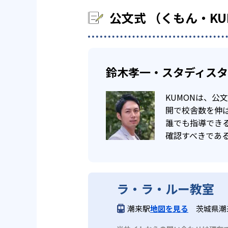
公文式 （くもん・K
鈴木孝一・スタディス
KUMONは、
開で校舎数を伸ば
誰でも指導でき
確認すべきであ
ラ・ラ・ルー教室
潮来駅
地図を見る
茨城県潮