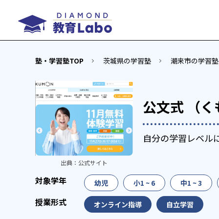
塾・学習塾TOP
茨城県の学習塾
潮来市の学習塾
公文式 （く
自分の学習レベル
出典：
公式サイト
幼児
小1 ~ 6
中1 ~ 3
オンライン指導
自立学習