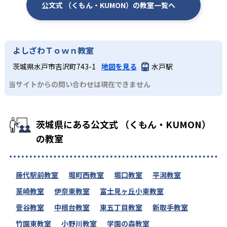
公文式 （くもん・KUMON）の教室一覧へ
よしざわＴｏｗｎ教室
茨城県水戸市吉沢町743-1
地図を見る
水戸駅
当サイトからの問い合わせは現在できません
茨城県にある公文式 （くもん・KUMON）
の教室
藤代駅前教室
堀町西教室
堀口教室
平潟教室
茎崎教室
伊奈東教室
富士見ヶ丘小東教室
菅谷教室
中根台教室
東五丁目教室
新取手教室
竹園東教室
小野川教室
学園の森教室