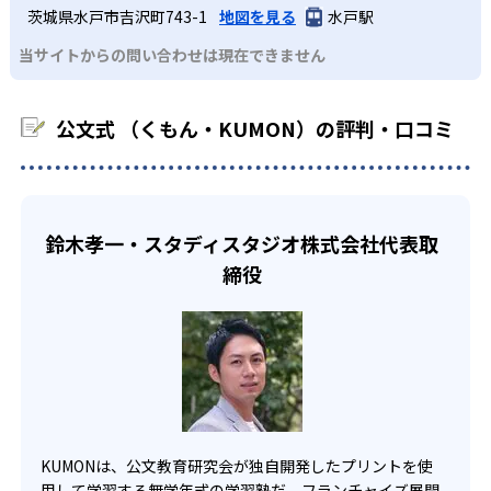
KUMONでは経験豊富な先生が、子どものやる気を引き出せ
茨城県水戸市吉沢町743-1
地図を見る
水戸駅
課題に気がつくようになる。学年を超えた範囲も学習でき
どんなデメリットがある？
わせたい。
るよう適切なヒントを与えたり、声かけをしたりしてい
るため、早い時期から高校教材に進む生徒もいる。
当サイトからの問い合わせは現在できません
KUMONでは、中高生のクラスでも数学・英語・国語の3教
る。苦手な科目でも自分で解けた達成感を味わうことで、
03
フレキシブルな受講スタイル
科に限られるため、その他の教科に関しては他塾を検討す
少しずつ苦手意識を克服できるだろう。
る必要があるだろう。
中学生・高校生
公文式 （くもん・KUMON）の評判・口コミ
KUMONでは、教室が開いている時間内であれば、何曜日に
でも週2回受講できる。そのため、部活や他の習い事で忙し
部活や習い事と両立したい生徒向け
い中高生にも通室しやすい。また、教室によっては自宅か
KUMONでは、一人ひとりの学習状況やスケジュールに合わ
らのオンライン受講と通室を組み合わせることも可能だ。
せて、きめ細やかにカリキュラムを調整している。
鈴木孝一・スタディスタジオ株式会社代表取
宿題の量や進め方に関しては、いつでも気軽に相談可能
締役
だ。
KUMONは、公文教育研究会が独自開発したプリントを使
用して学習する無学年式の学習塾だ。フランチャイズ展開