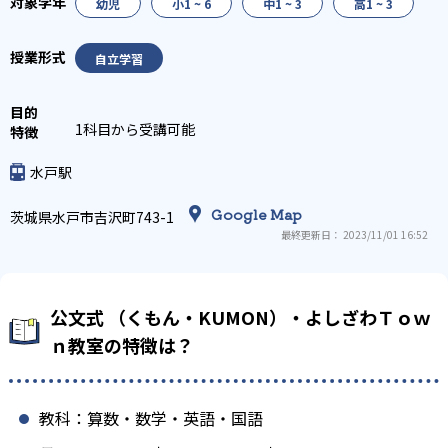
幼児
小1 ~ 6
中1 ~ 3
高1 ~ 3
自立学習
1科目から受講可能
水戸駅
Google Map
茨城県水戸市吉沢町743-1
最終更新日： 2023/11/01 16:52
公文式 （くもん・KUMON）・よしざわＴｏｗ
ｎ教室の特徴は？
教科：算数・数学・英語・国語