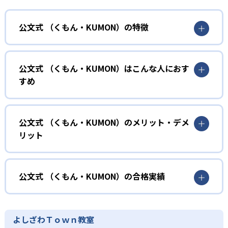
公文式 （くもん・KUMON）の特徴
01
無学年式の学力別学習
公文式 （くもん・KUMON）はこんな人におす
KUMONでは、年齢や学年にとらわれずに、一人ひとりの学
すめ
力に応じたレベルから学習を始めている。
確実に100点が取れるレベルから少しずつ難易度を上げてい
幼児
くことで子どもたちは多くの成功体験を積み、学習する楽
小学校に入る準備をしたい幼児向け
公文式 （くもん・KUMON）のメリット・デメ
しさを経験できる。
リット
KUMONでは細かいステップに分かれた教材で、わかる楽し
02
自学自習スタイル
さを経験しながら無理なく力を高めていける。
どんなメリットがある？
性格や学習への取り組み姿勢に合わせて内容も調整するた
KUMONの教材は、簡単な問題から高度な問題へと、スモー
め、小学校に入ってもつまずきにくい学力を身につけられ
ルステップで進んでいけるよう工夫されている。このスタ
KUMONでは自学自習スタイルで勉強するため、集中力や目
公文式 （くもん・KUMON）の合格実績
るだろう。
イルは子どもの学習意欲をかき立てるため、教えてもらう
標に向かって頑張りやり抜く力を育むことができる。ま
という受け身の姿勢ではなく、自ら進んで学ぶ姿勢を身に
た、年齢や学年にとらわれずに自分の学力に相応したレベ
公文式 （くもん・KUMON）の合格実績は？
小学生
つけられるだろう。
ルから学習できるため、難しすぎてやる気を損ねたり、簡
KUMONは、公式サイトでは合格実績は公開していない。志
中学に向けて苦手教科を克服したい子ども向け
よしざわＴｏｗｎ教室
単すぎて退屈することもない。
また、自学学習スタイルで学ぶ子どもたちは、自らの学習
望校への実績があるかどうかは、通う予定の教室に問い合