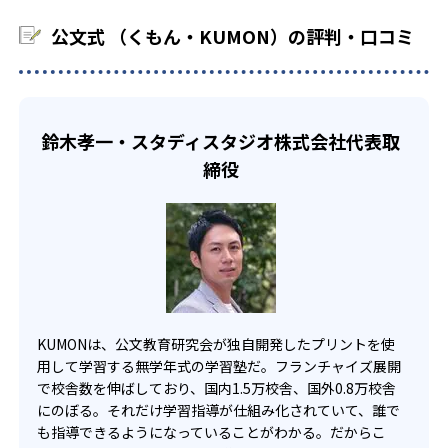
中学生・高校生
KUMONでは、教室が開いている時間内であれば、何曜日に
公文式 （くもん・KUMON）の評判・口コミ
でも週2回受講できる。そのため、部活や他の習い事で忙し
部活や習い事と両立したい生徒向け
い中高生にも通室しやすい。また、教室によっては自宅か
KUMONでは、一人ひとりの学習状況やスケジュールに合わ
らのオンライン受講と通室を組み合わせることも可能だ。
せて、きめ細やかにカリキュラムを調整している。
宿題の量や進め方に関しては、いつでも気軽に相談可能
鈴木孝一・スタディスタジオ株式会社代表取
だ。
締役
KUMONは、公文教育研究会が独自開発したプリントを使
用して学習する無学年式の学習塾だ。フランチャイズ展開
で校舎数を伸ばしており、国内1.5万校舎、国外0.8万校舎
にのぼる。それだけ学習指導が仕組み化されていて、誰で
も指導できるようになっていることがわかる。だからこ