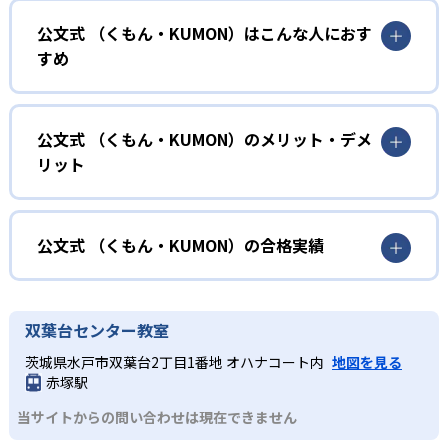
公文式 （くもん・KUMON）はこんな人におす
KUMONでは、年齢や学年にとらわれずに、一人ひとりの学
すめ
力に応じたレベルから学習を始めている。
確実に100点が取れるレベルから少しずつ難易度を上げてい
幼児
くことで子どもたちは多くの成功体験を積み、学習する楽
小学校に入る準備をしたい幼児向け
公文式 （くもん・KUMON）のメリット・デメ
しさを経験できる。
リット
KUMONでは細かいステップに分かれた教材で、わかる楽し
02
自学自習スタイル
さを経験しながら無理なく力を高めていける。
どんなメリットがある？
性格や学習への取り組み姿勢に合わせて内容も調整するた
KUMONの教材は、簡単な問題から高度な問題へと、スモー
め、小学校に入ってもつまずきにくい学力を身につけられ
ルステップで進んでいけるよう工夫されている。このスタ
KUMONでは自学自習スタイルで勉強するため、集中力や目
公文式 （くもん・KUMON）の合格実績
るだろう。
イルは子どもの学習意欲をかき立てるため、教えてもらう
標に向かって頑張りやり抜く力を育むことができる。ま
という受け身の姿勢ではなく、自ら進んで学ぶ姿勢を身に
た、年齢や学年にとらわれずに自分の学力に相応したレベ
公文式 （くもん・KUMON）の合格実績は？
小学生
つけられるだろう。
ルから学習できるため、難しすぎてやる気を損ねたり、簡
KUMONは、公式サイトでは合格実績は公開していない。志
中学に向けて苦手教科を克服したい子ども向け
双葉台センター教室
単すぎて退屈することもない。
また、自学学習スタイルで学ぶ子どもたちは、自らの学習
望校への実績があるかどうかは、通う予定の教室に問い合
KUMONでは経験豊富な先生が、子どものやる気を引き出せ
茨城県水戸市双葉台2丁目1番地 オハナコート内
地図を見る
課題に気がつくようになる。学年を超えた範囲も学習でき
どんなデメリットがある？
わせたい。
るよう適切なヒントを与えたり、声かけをしたりしてい
赤塚駅
るため、早い時期から高校教材に進む生徒もいる。
KUMONでは、中高生のクラスでも数学・英語・国語の3教
る。苦手な科目でも自分で解けた達成感を味わうことで、
03
フレキシブルな受講スタイル
当サイトからの問い合わせは現在できません
科に限られるため、その他の教科に関しては他塾を検討す
少しずつ苦手意識を克服できるだろう。
る必要があるだろう。