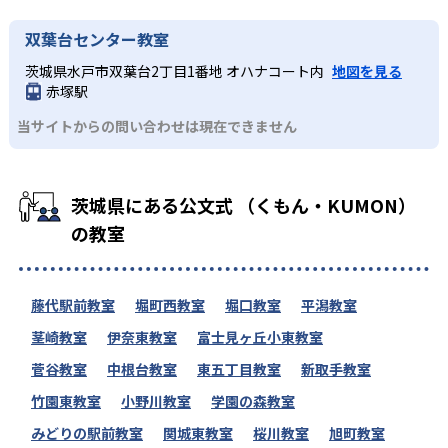
双葉台センター教室
茨城県水戸市双葉台2丁目1番地 オハナコート内
地図を見る
赤塚駅
当サイトからの問い合わせは現在できません
茨城県にある公文式 （くもん・KUMON）
の教室
藤代駅前教室
堀町西教室
堀口教室
平潟教室
茎崎教室
伊奈東教室
富士見ヶ丘小東教室
菅谷教室
中根台教室
東五丁目教室
新取手教室
竹園東教室
小野川教室
学園の森教室
みどりの駅前教室
関城東教室
桜川教室
旭町教室