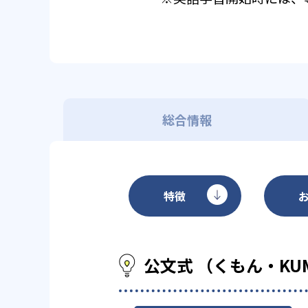
総合情報
特徴
公文式 （くもん・KU