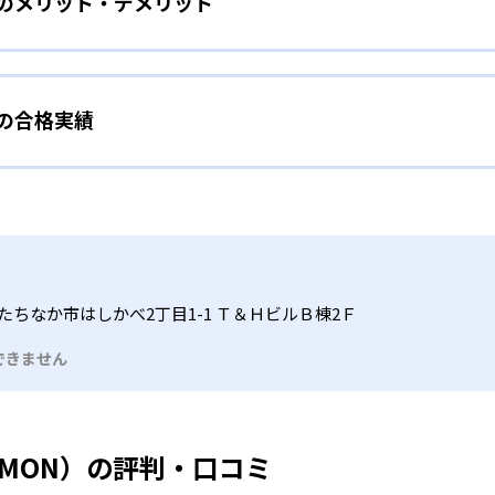
）のメリット・デメリット
分かれた教材で、わかる楽しさを経験しながら無理なく力を高め
わせて内容も調整するため、小学校に入ってもつまずきにくい
タイル
手教科を克服したい子ども向け
から高度な問題へと、スモールステップで進んでいけるよう工夫
）の合格実績
で勉強するため、集中力や目標に向かって頑張りやり抜く力を育
教えてもらうという受け身の姿勢ではなく、自ら進んで学ぶ姿
応したレベルから学習できるため、難しすぎてやる気を損ねた
、子どものやる気を引き出せるよう適切なヒントを与えたり、声
うことで、少しずつ苦手意識を克服できるだろう。
N）の合格実績は？
どもたちは、自らの学習課題に気がつくようになる。学年を超
る。
格実績は公開していない。志望校への実績があるかどうかは、通
い事と両立したい生徒向け
でも数学・英語・国語の3教科に限られるため、その他の教科に
習状況やスケジュールに合わせて、きめ細やかにカリキュラムを
ルな受講スタイル
たちなか市はしかべ2丁目1-1 Ｔ＆ＨビルＢ棟2Ｆ
つでも気軽に相談可能だ。
できません
る時間内であれば、何曜日にでも週2回受講できる。そのため、
っては自宅からのオンライン受講と通室を組み合わせることも
UMON）の評判・口コミ