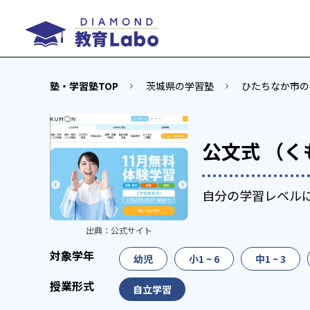
塾・学習塾TOP
茨城県の学習塾
ひたちなか市の
公文式 （く
自分の学習レベル
出典：
公式サイト
幼児
小1 ~ 6
中1 ~ 3
自立学習