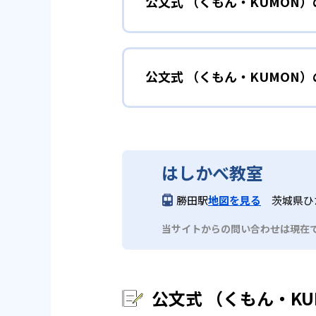
公文式 （くもん・KUMON
KUMONでは細かいステップに
性格や学習への取り組み姿勢に合
02
自学自習ス
どんなメリットがある？
中学に向けて苦
小学生
KUMONの教材は、簡単な問題
公文式 （くもん・KUMON
KUMONでは自学自習スタイル
もの学習意欲をかき立てるため、
年にとらわれずに自分の学力に相
KUMONでは経験豊富な先生が
い。
目でも自分で解けた達成感を味わ
公文式 （くもん・KUMO
また、自学学習スタイルで学ぶ子
時期から高校教材に進む生徒もい
どんなデメリットがある？
KUMONは、公式サイトでは合
部活や習
中学生・高校生
はしかべ教室
KUMONでは、中高生のクラス
KUMONでは、一人ひとりの学
03
フレキシブ
勝田駅
地図を見る
茨城県ひ
だろう。
宿題の量や進め方に関しては、い
当サイトからの問い合わせは現在
KUMONでは、教室が開いてい
も通室しやすい。また、教室によ
公文式 （くもん・K