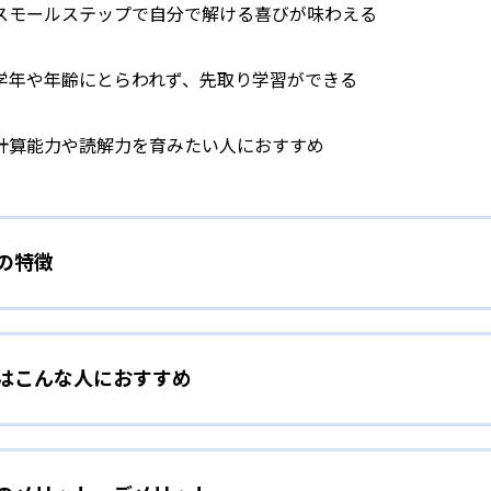
スモールステップで自分で解ける喜びが味わえる
学年や年齢にとらわれず、先取り学習ができる
計算能力や読解力を育みたい人におすすめ
）の特徴
学力別学習
）はこんな人におすすめ
らわれずに、一人ひとりの学力に応じたレベルから学習を始めて
をしたい幼児向け
ら少しずつ難易度を上げていくことで子どもたちは多くの成功体