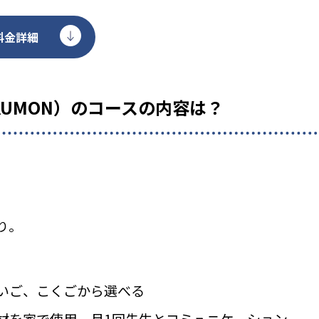
料金詳細
KUMON）のコースの内容は？
り。
いご、こくごから選べる
材を家で使用、月1回先生とコミュニケーション