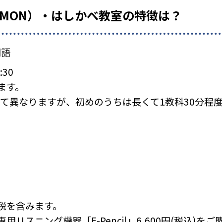
UMON）・はしかべ教室の特徴は？
国語
:30
ます。
て異なりますが、初めのうちは長くて1教科30分程
税を含みます。
リスニング機器「E-Pencil」6,600円(税込)を