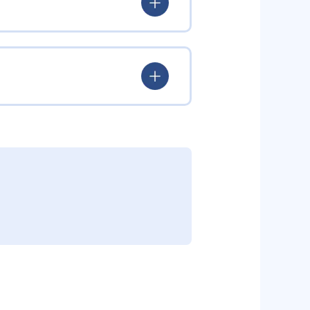
ていける。
学力を身につけられるだろう。
されている。このスタイルは子ど
むことができる。また、年齢や学
勢を身につけられるだろう。
り、簡単すぎて退屈することもな
かけをしたりしている。苦手な科
えた範囲も学習できるため、早い
う予定の教室に問い合わせたい。
関しては他塾を検討する必要がある
調整している。
部活や他の習い事で忙しい中高生に
可能だ。