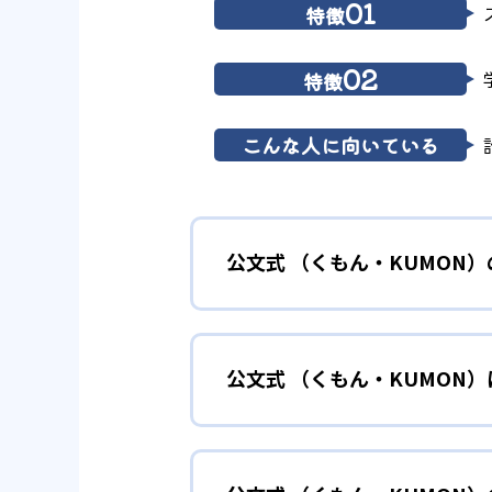
01
特徴
02
特徴
こんな人に向いている
公文式 （くもん・KUMON
01
無学年式の
公文式 （くもん・KUMON
KUMONでは、年齢や学年にと
小学校に入る準備
幼児
確実に100点が取れるレベルか
できる。