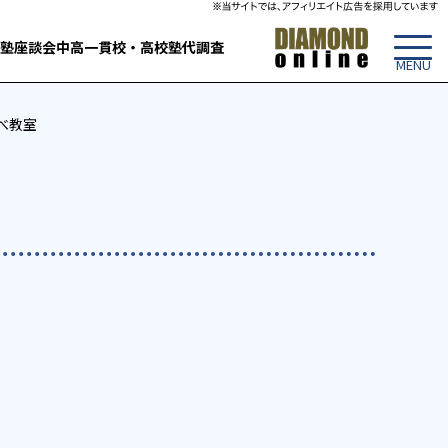
塾
座談会
中高一貫校・高校
塾代調査
かべ教室