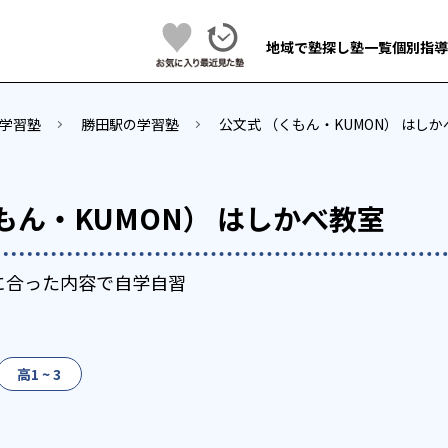
地域で塾探し
塾一覧
個別指導
学習塾
勝田駅の学習塾
公文式 （くもん・KUMON） はし
もん・KUMON） はしかべ教室
に合った内容で自学自習
高1 ~ 3