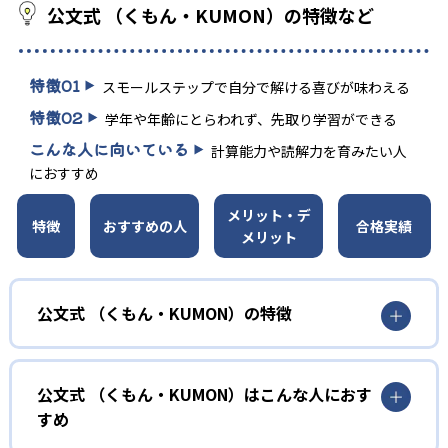
公文式 （くもん・KUMON）の特徴など
特徴
01
スモールステップで自分で解ける喜びが味わえる
特徴
02
学年や年齢にとらわれず、先取り学習ができる
こんな人に向いている
計算能力や読解力を育みたい人
におすすめ
メリット・デ
特徴
おすすめの人
合格実績
メリット
公文式 （くもん・KUMON）の特徴
01
無学年式の学力別学習
公文式 （くもん・KUMON）はこんな人におす
KUMONでは、年齢や学年にとらわれずに、一人ひとりの学
すめ
力に応じたレベルから学習を始めている。