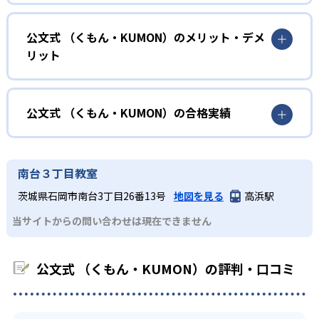
確実に100点が取れるレベルから少しずつ難易度を上げてい
幼児
くことで子どもたちは多くの成功体験を積み、学習する楽
小学校に入る準備をしたい幼児向け
公文式 （くもん・KUMON）のメリット・デメ
しさを経験できる。
リット
KUMONでは細かいステップに分かれた教材で、わかる楽し
02
自学自習スタイル
さを経験しながら無理なく力を高めていける。
どんなメリットがある？
性格や学習への取り組み姿勢に合わせて内容も調整するた
KUMONの教材は、簡単な問題から高度な問題へと、スモー
め、小学校に入ってもつまずきにくい学力を身につけられ
ルステップで進んでいけるよう工夫されている。このスタ
KUMONでは自学自習スタイルで勉強するため、集中力や目
公文式 （くもん・KUMON）の合格実績
るだろう。
イルは子どもの学習意欲をかき立てるため、教えてもらう
標に向かって頑張りやり抜く力を育むことができる。ま
という受け身の姿勢ではなく、自ら進んで学ぶ姿勢を身に
た、年齢や学年にとらわれずに自分の学力に相応したレベ
公文式 （くもん・KUMON）の合格実績は？
小学生
つけられるだろう。
ルから学習できるため、難しすぎてやる気を損ねたり、簡
KUMONは、公式サイトでは合格実績は公開していない。志
中学に向けて苦手教科を克服したい子ども向け
南台３丁目教室
単すぎて退屈することもない。
また、自学学習スタイルで学ぶ子どもたちは、自らの学習
望校への実績があるかどうかは、通う予定の教室に問い合
KUMONでは経験豊富な先生が、子どものやる気を引き出せ
茨城県石岡市南台3丁目26番13号
地図を見る
高浜駅
課題に気がつくようになる。学年を超えた範囲も学習でき
どんなデメリットがある？
わせたい。
るよう適切なヒントを与えたり、声かけをしたりしてい
るため、早い時期から高校教材に進む生徒もいる。
当サイトからの問い合わせは現在できません
KUMONでは、中高生のクラスでも数学・英語・国語の3教
る。苦手な科目でも自分で解けた達成感を味わうことで、
03
フレキシブルな受講スタイル
科に限られるため、その他の教科に関しては他塾を検討す
少しずつ苦手意識を克服できるだろう。
る必要があるだろう。
中学生・高校生
公文式 （くもん・KUMON）の評判・口コミ
KUMONでは、教室が開いている時間内であれば、何曜日に
でも週2回受講できる。そのため、部活や他の習い事で忙し
部活や習い事と両立したい生徒向け
い中高生にも通室しやすい。また、教室によっては自宅か
KUMONでは、一人ひとりの学習状況やスケジュールに合わ
らのオンライン受講と通室を組み合わせることも可能だ。