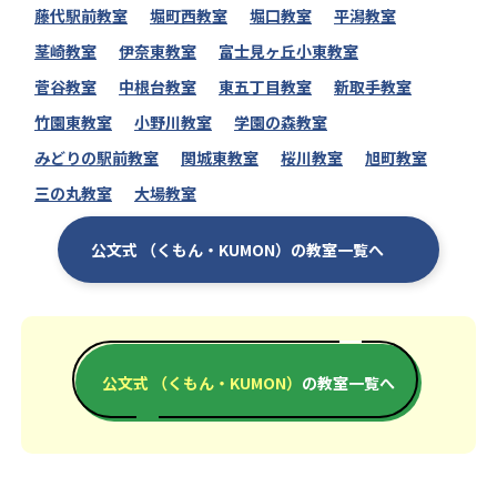
藤代駅前教室
堀町西教室
堀口教室
平潟教室
茎崎教室
伊奈東教室
富士見ヶ丘小東教室
菅谷教室
中根台教室
東五丁目教室
新取手教室
竹園東教室
小野川教室
学園の森教室
みどりの駅前教室
関城東教室
桜川教室
旭町教室
三の丸教室
大場教室
公文式 （くもん・KUMON）の教室一覧へ
公文式 （くもん・KUMON）
の教室一覧へ