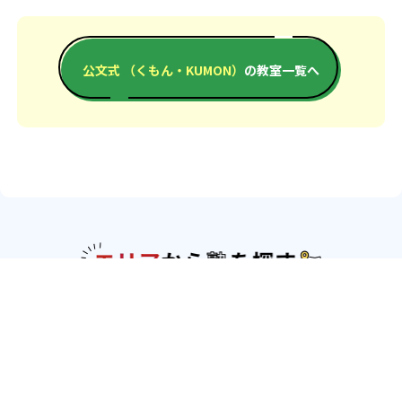
公文式 （くもん・KUMON）
の教室一覧へ
エリアか
北海道・東北
北海道
青森県
岩手県
宮城県
秋田県
山形
県
福島県