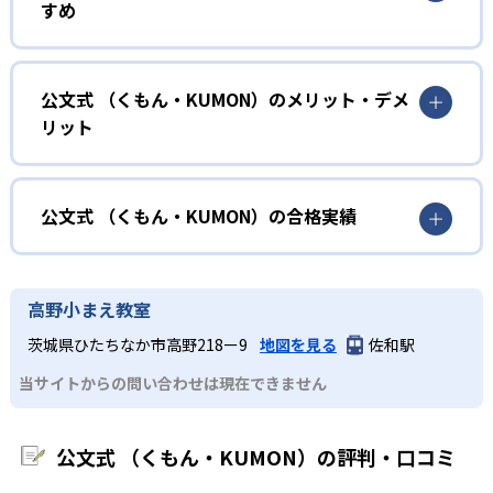
すめ
力に応じたレベルから学習を始めている。
確実に100点が取れるレベルから少しずつ難易度を上げてい
幼児
くことで子どもたちは多くの成功体験を積み、学習する楽
小学校に入る準備をしたい幼児向け
公文式 （くもん・KUMON）のメリット・デメ
しさを経験できる。
リット
KUMONでは細かいステップに分かれた教材で、わかる楽し
02
自学自習スタイル
さを経験しながら無理なく力を高めていける。
どんなメリットがある？
性格や学習への取り組み姿勢に合わせて内容も調整するた
KUMONの教材は、簡単な問題から高度な問題へと、スモー
め、小学校に入ってもつまずきにくい学力を身につけられ
ルステップで進んでいけるよう工夫されている。このスタ
KUMONでは自学自習スタイルで勉強するため、集中力や目
公文式 （くもん・KUMON）の合格実績
るだろう。
イルは子どもの学習意欲をかき立てるため、教えてもらう
標に向かって頑張りやり抜く力を育むことができる。ま
という受け身の姿勢ではなく、自ら進んで学ぶ姿勢を身に
た、年齢や学年にとらわれずに自分の学力に相応したレベ
公文式 （くもん・KUMON）の合格実績は？
小学生
つけられるだろう。
ルから学習できるため、難しすぎてやる気を損ねたり、簡
KUMONは、公式サイトでは合格実績は公開していない。志
中学に向けて苦手教科を克服したい子ども向け
高野小まえ教室
単すぎて退屈することもない。
また、自学学習スタイルで学ぶ子どもたちは、自らの学習
望校への実績があるかどうかは、通う予定の教室に問い合
KUMONでは経験豊富な先生が、子どものやる気を引き出せ
茨城県ひたちなか市高野218ー9
地図を見る
佐和駅
課題に気がつくようになる。学年を超えた範囲も学習でき
どんなデメリットがある？
わせたい。
るよう適切なヒントを与えたり、声かけをしたりしてい
るため、早い時期から高校教材に進む生徒もいる。
当サイトからの問い合わせは現在できません
KUMONでは、中高生のクラスでも数学・英語・国語の3教
る。苦手な科目でも自分で解けた達成感を味わうことで、
03
フレキシブルな受講スタイル
科に限られるため、その他の教科に関しては他塾を検討す
少しずつ苦手意識を克服できるだろう。
る必要があるだろう。
中学生・高校生
公文式 （くもん・KUMON）の評判・口コミ
KUMONでは、教室が開いている時間内であれば、何曜日に
でも週2回受講できる。そのため、部活や他の習い事で忙し
部活や習い事と両立したい生徒向け