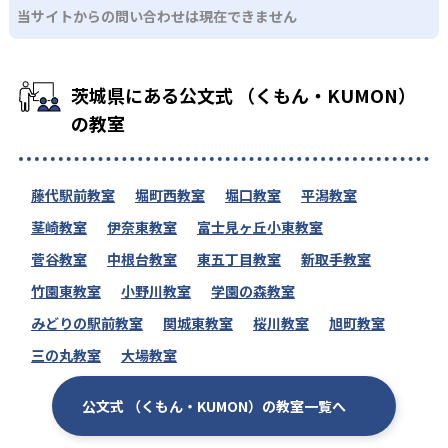
当サイトからの問い合わせは現在できません
茨城県にある公文式 （くもん・KUMON）
の教室
藤代駅前教室
堀町西教室
堀口教室
平潟教室
茎崎教室
伊奈東教室
富士見ヶ丘小東教室
菅谷教室
中根台教室
東五丁目教室
新取手教室
竹園東教室
小野川教室
学園の森教室
みどりの駅前教室
関城東教室
桜川教室
旭町教室
三の丸教室
大場教室
公文式 （くもん・KUMON）の教室一覧へ