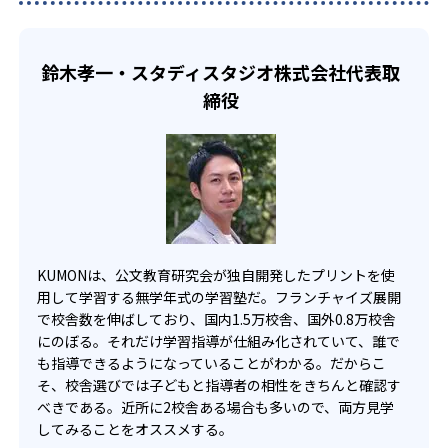
い中高生にも通室しやすい。また、教室によっては自宅か
KUMONでは、一人ひとりの学習状況やスケジュールに合わ
らのオンライン受講と通室を組み合わせることも可能だ。
せて、きめ細やかにカリキュラムを調整している。
鈴木孝一・スタディスタジオ株式会社代表取
宿題の量や進め方に関しては、いつでも気軽に相談可能
締役
だ。
KUMONは、公文教育研究会が独自開発したプリントを使
用して学習する無学年式の学習塾だ。フランチャイズ展開
で校舎数を伸ばしており、国内1.5万校舎、国外0.8万校舎
にのぼる。それだけ学習指導が仕組み化されていて、誰で
も指導できるようになっていることがわかる。だからこ
そ、校舎選びでは子どもと指導者の相性をきちんと確認す
べきである。近所に2校舎ある場合も多いので、両方見学
してみることをオススメする。