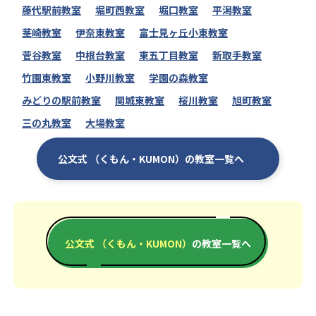
藤代駅前教室
堀町西教室
堀口教室
平潟教室
茎崎教室
伊奈東教室
富士見ヶ丘小東教室
菅谷教室
中根台教室
東五丁目教室
新取手教室
竹園東教室
小野川教室
学園の森教室
みどりの駅前教室
関城東教室
桜川教室
旭町教室
三の丸教室
大場教室
公文式 （くもん・KUMON）の教室一覧へ
公文式 （くもん・KUMON）
の教室一覧へ