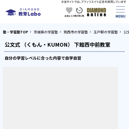
塾・学習塾TOP
茨城県の学習塾
筑西市の学習塾
玉戸駅の学習塾
公
公文式 （くもん・KUMON） 下館西中前教室
自分の学習レベルに合った内容で自学自習