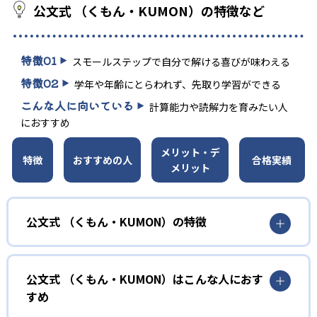
公文式 （くもん・KUMON）の特徴など
特徴
01
スモールステップで自分で解ける喜びが味わえる
特徴
02
学年や年齢にとらわれず、先取り学習ができる
こんな人に向いている
計算能力や読解力を育みたい人
におすすめ
メリット・デ
特徴
おすすめの人
合格実績
メリット
公文式 （くもん・KUMON）の特徴
01
無学年式の学力別学習
公文式 （くもん・KUMON）はこんな人におす
KUMONでは、年齢や学年にとらわれずに、一人ひとりの学
すめ
力に応じたレベルから学習を始めている。