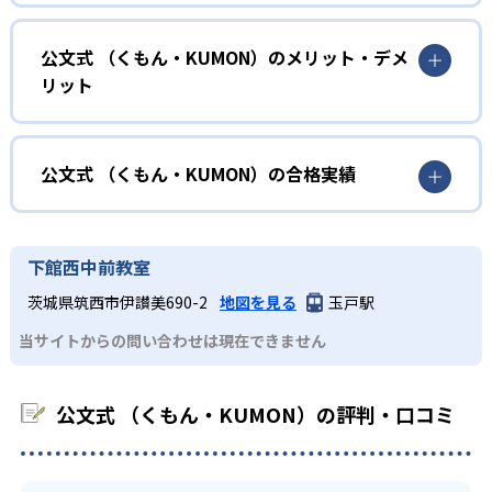
確実に100点が取れるレベルから少しずつ難易度を上げてい
幼児
くことで子どもたちは多くの成功体験を積み、学習する楽
小学校に入る準備をしたい幼児向け
公文式 （くもん・KUMON）のメリット・デメ
しさを経験できる。
リット
KUMONでは細かいステップに分かれた教材で、わかる楽し
02
自学自習スタイル
さを経験しながら無理なく力を高めていける。
どんなメリットがある？
性格や学習への取り組み姿勢に合わせて内容も調整するた
KUMONの教材は、簡単な問題から高度な問題へと、スモー
め、小学校に入ってもつまずきにくい学力を身につけられ
ルステップで進んでいけるよう工夫されている。このスタ
KUMONでは自学自習スタイルで勉強するため、集中力や目
公文式 （くもん・KUMON）の合格実績
るだろう。
イルは子どもの学習意欲をかき立てるため、教えてもらう
標に向かって頑張りやり抜く力を育むことができる。ま
という受け身の姿勢ではなく、自ら進んで学ぶ姿勢を身に
た、年齢や学年にとらわれずに自分の学力に相応したレベ
公文式 （くもん・KUMON）の合格実績は？
小学生
つけられるだろう。
ルから学習できるため、難しすぎてやる気を損ねたり、簡
KUMONは、公式サイトでは合格実績は公開していない。志
中学に向けて苦手教科を克服したい子ども向け
下館西中前教室
単すぎて退屈することもない。
また、自学学習スタイルで学ぶ子どもたちは、自らの学習
望校への実績があるかどうかは、通う予定の教室に問い合
KUMONでは経験豊富な先生が、子どものやる気を引き出せ
茨城県筑西市伊讃美690-2
地図を見る
玉戸駅
課題に気がつくようになる。学年を超えた範囲も学習でき
どんなデメリットがある？
わせたい。
るよう適切なヒントを与えたり、声かけをしたりしてい
るため、早い時期から高校教材に進む生徒もいる。
当サイトからの問い合わせは現在できません
KUMONでは、中高生のクラスでも数学・英語・国語の3教
る。苦手な科目でも自分で解けた達成感を味わうことで、
03
フレキシブルな受講スタイル
科に限られるため、その他の教科に関しては他塾を検討す
少しずつ苦手意識を克服できるだろう。
る必要があるだろう。
中学生・高校生
公文式 （くもん・KUMON）の評判・口コミ
KUMONでは、教室が開いている時間内であれば、何曜日に
でも週2回受講できる。そのため、部活や他の習い事で忙し
部活や習い事と両立したい生徒向け
い中高生にも通室しやすい。また、教室によっては自宅か
KUMONでは、一人ひとりの学習状況やスケジュールに合わ
らのオンライン受講と通室を組み合わせることも可能だ。