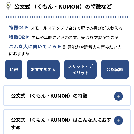
公文式 （くもん・KUMON）の特徴など
特徴
01
スモールステップで自分で解ける喜びが味わえる
特徴
02
学年や年齢にとらわれず、先取り学習ができる
こんな人に向いている
計算能力や読解力を育みたい人
におすすめ
メリット・デ
特徴
おすすめの人
合格実績
メリット
公文式 （くもん・KUMON）の特徴
01
無学年式の学力別学習
公文式 （くもん・KUMON）はこんな人におす
KUMONでは、年齢や学年にとらわれずに、一人ひとりの学
すめ
力に応じたレベルから学習を始めている。