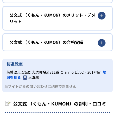
確実に100点が取れるレベルから少しずつ難易度を上げてい
幼児
くことで子どもたちは多くの成功体験を積み、学習する楽
小学校に入る準備をしたい幼児向け
公文式 （くもん・KUMON）のメリット・デメ
しさを経験できる。
リット
KUMONでは細かいステップに分かれた教材で、わかる楽し
02
自学自習スタイル
さを経験しながら無理なく力を高めていける。
どんなメリットがある？
性格や学習への取り組み姿勢に合わせて内容も調整するた
KUMONの教材は、簡単な問題から高度な問題へと、スモー
め、小学校に入ってもつまずきにくい学力を身につけられ
ルステップで進んでいけるよう工夫されている。このスタ
KUMONでは自学自習スタイルで勉強するため、集中力や目
公文式 （くもん・KUMON）の合格実績
るだろう。
イルは子どもの学習意欲をかき立てるため、教えてもらう
標に向かって頑張りやり抜く力を育むことができる。ま
という受け身の姿勢ではなく、自ら進んで学ぶ姿勢を身に
た、年齢や学年にとらわれずに自分の学力に相応したレベ
公文式 （くもん・KUMON）の合格実績は？
小学生
つけられるだろう。
ルから学習できるため、難しすぎてやる気を損ねたり、簡
KUMONは、公式サイトでは合格実績は公開していない。志
中学に向けて苦手教科を克服したい子ども向け
桜道教室
単すぎて退屈することもない。
また、自学学習スタイルで学ぶ子どもたちは、自らの学習
望校への実績があるかどうかは、通う予定の教室に問い合
KUMONでは経験豊富な先生が、子どものやる気を引き出せ
茨城県東茨城郡大洗町桜道311番 Ｃａｒｅビル2Ｆ201号室
地
課題に気がつくようになる。学年を超えた範囲も学習でき
どんなデメリットがある？
わせたい。
るよう適切なヒントを与えたり、声かけをしたりしてい
図を見る
大洗駅
るため、早い時期から高校教材に進む生徒もいる。
KUMONでは、中高生のクラスでも数学・英語・国語の3教
る。苦手な科目でも自分で解けた達成感を味わうことで、
03
フレキシブルな受講スタイル
当サイトからの問い合わせは現在できません
科に限られるため、その他の教科に関しては他塾を検討す
少しずつ苦手意識を克服できるだろう。
る必要があるだろう。
中学生・高校生
KUMONでは、教室が開いている時間内であれば、何曜日に
公文式 （くもん・KUMON）の評判・口コミ
でも週2回受講できる。そのため、部活や他の習い事で忙し
部活や習い事と両立したい生徒向け
い中高生にも通室しやすい。また、教室によっては自宅か
KUMONでは、一人ひとりの学習状況やスケジュールに合わ