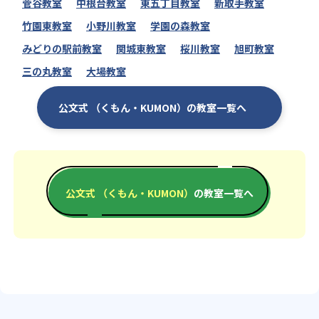
菅谷教室
中根台教室
東五丁目教室
新取手教室
竹園東教室
小野川教室
学園の森教室
みどりの駅前教室
関城東教室
桜川教室
旭町教室
三の丸教室
大場教室
公文式 （くもん・KUMON）の教室一覧へ
公文式 （くもん・KUMON）
の教室一覧へ