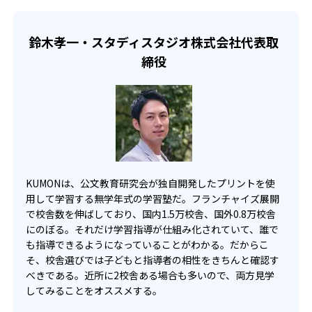
らのオンライン受講と通室を組み合わせることも可能だ。
せて、きめ細やかにカリキュラムを調整している。
宿題の量や進め方に関しては、いつでも気軽に相談可能
鈴木孝一・スタディスタジオ株式会社代表取
だ。
締役
KUMONは、公文教育研究会が独自開発したプリントを使
用して学習する無学年式の学習塾だ。フランチャイズ展開
で校舎数を伸ばしており、国内1.5万校舎、国外0.8万校舎
にのぼる。それだけ学習指導が仕組み化されていて、誰で
も指導できるようになっていることがわかる。だからこ
そ、校舎選びでは子どもと指導者の相性をきちんと確認す
べきである。近所に2校舎ある場合も多いので、両方見学
してみることをオススメする。