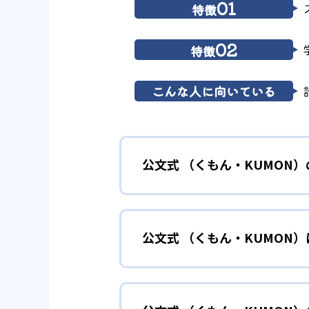
01
特徴
02
特徴
こんな人に向いている
公文式 （くもん・KUMON
01
無学年式の
公文式 （くもん・KUMON
KUMONでは、年齢や学年にと
小学校に入る準備
幼児
確実に100点が取れるレベルか
できる。