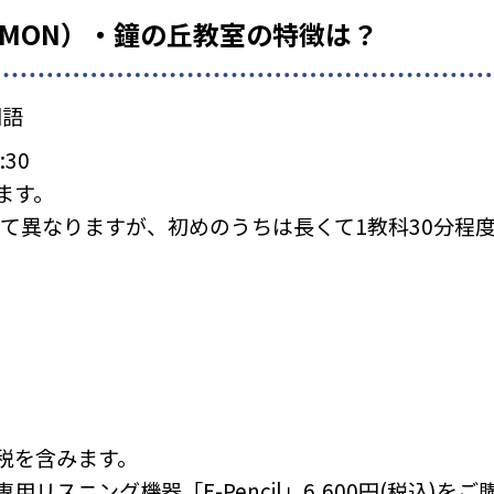
UMON）・鐘の丘教室の特徴は？
国語
:30
ます。
て異なりますが、初めのうちは長くて1教科30分程
税を含みます。
リスニング機器「E-Pencil」6,600円(税込)を