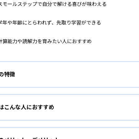
スモールステップで自分で解ける喜びが味わえる
学年や年齢にとらわれず、先取り学習ができる
計算能力や読解力を育みたい人におすすめ
）の特徴
学力別学習
）はこんな人におすすめ
らわれずに、一人ひとりの学力に応じたレベルから学習を始めて
をしたい幼児向け
ら少しずつ難易度を上げていくことで子どもたちは多くの成功体