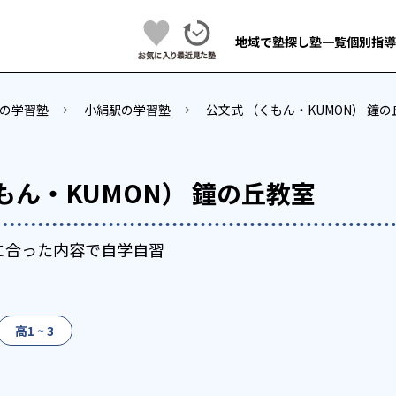
地域で塾探し
塾一覧
個別指導
の学習塾
小絹駅の学習塾
公文式 （くもん・KUMON） 鐘
もん・KUMON） 鐘の丘教室
に合った内容で自学自習
高1 ~ 3