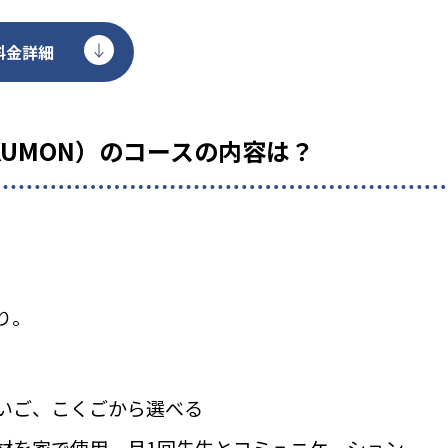
料金詳細
KUMON）のコースの内容は？
り。
いご、こくごから選べる
材を家で使用、月1回先生とコミュニケーション