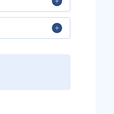
ていける。
学力を身につけられるだろう。
されている。このスタイルは子ど
むことができる。また、年齢や学
勢を身につけられるだろう。
り、簡単すぎて退屈することもな
かけをしたりしている。苦手な科
えた範囲も学習できるため、早い
う予定の教室に問い合わせたい。
関しては他塾を検討する必要がある
調整している。
部活や他の習い事で忙しい中高生に
可能だ。