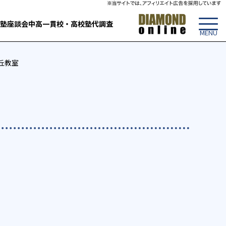
塾
座談会
中高一貫校・高校
塾代調査
の丘教室