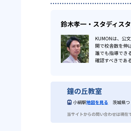
鈴木孝一・スタディス
KUMONは、
開で校舎数を伸ば
誰でも指導でき
確認すべきであ
鐘の丘教室
小絹駅
地図を見る
茨城県つ
当サイトからの問い合わせは現在