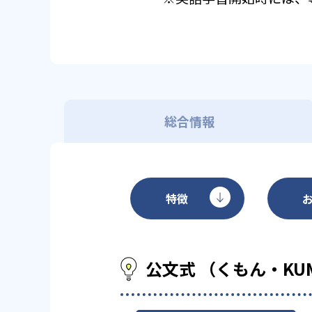
総合情報
特徴
公文式 （くもん・KU