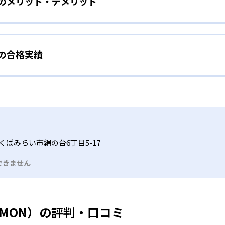
）のメリット・デメリット
分かれた教材で、わかる楽しさを経験しながら無理なく力を高め
わせて内容も調整するため、小学校に入ってもつまずきにくい
タイル
手教科を克服したい子ども向け
から高度な問題へと、スモールステップで進んでいけるよう工夫
）の合格実績
で勉強するため、集中力や目標に向かって頑張りやり抜く力を育
教えてもらうという受け身の姿勢ではなく、自ら進んで学ぶ姿
応したレベルから学習できるため、難しすぎてやる気を損ねた
、子どものやる気を引き出せるよう適切なヒントを与えたり、声
うことで、少しずつ苦手意識を克服できるだろう。
N）の合格実績は？
どもたちは、自らの学習課題に気がつくようになる。学年を超
る。
格実績は公開していない。志望校への実績があるかどうかは、通
い事と両立したい生徒向け
でも数学・英語・国語の3教科に限られるため、その他の教科に
習状況やスケジュールに合わせて、きめ細やかにカリキュラムを
ルな受講スタイル
くばみらい市絹の台6丁目5-17
つでも気軽に相談可能だ。
できません
る時間内であれば、何曜日にでも週2回受講できる。そのため、
っては自宅からのオンライン受講と通室を組み合わせることも
UMON）の評判・口コミ