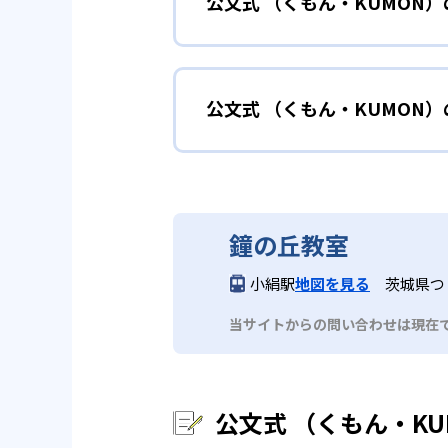
公文式 （くもん・KUMON
KUMONでは細かいステップに
性格や学習への取り組み姿勢に合
02
自学自習ス
どんなメリットがある？
中学に向けて苦
小学生
KUMONの教材は、簡単な問題
公文式 （くもん・KUMON
KUMONでは自学自習スタイル
もの学習意欲をかき立てるため、
年にとらわれずに自分の学力に相
KUMONでは経験豊富な先生が
い。
目でも自分で解けた達成感を味わ
公文式 （くもん・KUMO
また、自学学習スタイルで学ぶ子
時期から高校教材に進む生徒もい
どんなデメリットがある？
KUMONは、公式サイトでは合
部活や習
中学生・高校生
鐘の丘教室
KUMONでは、中高生のクラス
KUMONでは、一人ひとりの学
03
フレキシブ
小絹駅
地図を見る
茨城県つ
だろう。
宿題の量や進め方に関しては、い
当サイトからの問い合わせは現在
KUMONでは、教室が開いてい
も通室しやすい。また、教室によ
公文式 （くもん・K