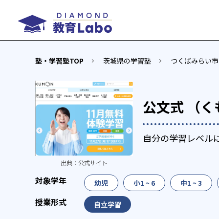
塾・学習塾TOP
茨城県の学習塾
つくばみらい市
公文式 （く
自分の学習レベル
出典：
公式サイト
幼児
小1 ~ 6
中1 ~ 3
自立学習