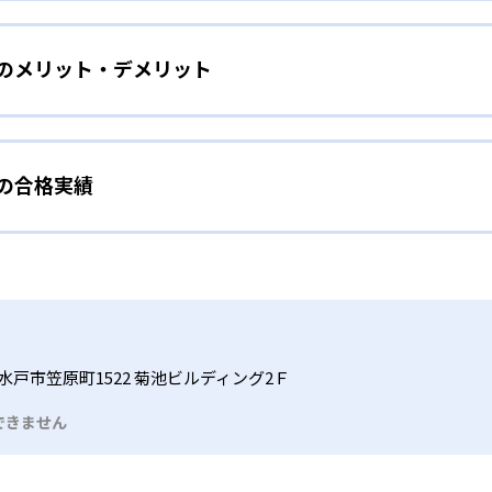
をしたい幼児向け
ら少しずつ難易度を上げていくことで子どもたちは多くの成功体
）のメリット・デメリット
分かれた教材で、わかる楽しさを経験しながら無理なく力を高め
わせて内容も調整するため、小学校に入ってもつまずきにくい
タイル
手教科を克服したい子ども向け
から高度な問題へと、スモールステップで進んでいけるよう工夫
）の合格実績
で勉強するため、集中力や目標に向かって頑張りやり抜く力を育
教えてもらうという受け身の姿勢ではなく、自ら進んで学ぶ姿
応したレベルから学習できるため、難しすぎてやる気を損ねた
、子どものやる気を引き出せるよう適切なヒントを与えたり、声
うことで、少しずつ苦手意識を克服できるだろう。
N）の合格実績は？
どもたちは、自らの学習課題に気がつくようになる。学年を超
る。
格実績は公開していない。志望校への実績があるかどうかは、通
い事と両立したい生徒向け
でも数学・英語・国語の3教科に限られるため、その他の教科に
習状況やスケジュールに合わせて、きめ細やかにカリキュラムを
ルな受講スタイル
水戸市笠原町1522 菊池ビルディング2Ｆ
つでも気軽に相談可能だ。
できません
る時間内であれば、何曜日にでも週2回受講できる。そのため、
っては自宅からのオンライン受講と通室を組み合わせることも