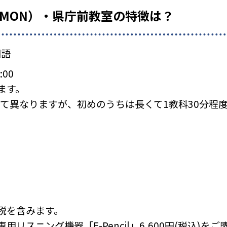
UMON）・県庁前教室の特徴は？
国語
:00
ます。
て異なりますが、初めのうちは長くて1教科30分程
税を含みます。
リスニング機器「E-Pencil」6,600円(税込)を