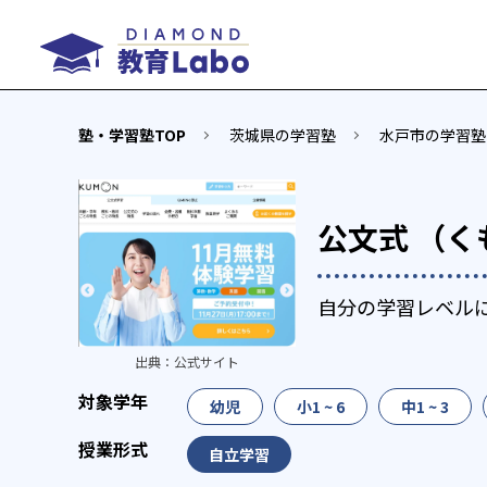
塾・学習塾TOP
茨城県の学習塾
水戸市の学習塾
公文式 （く
自分の学習レベル
出典：
公式サイト
幼児
小1 ~ 6
中1 ~ 3
自立学習