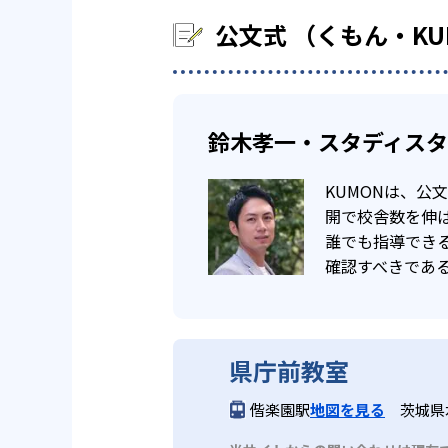
公文式 （くもん・K
鈴木孝一・スタディス
KUMONは、
開で校舎数を伸ば
誰でも指導でき
確認すべきであ
県庁前教室
偕楽園駅
地図を見る
茨城県