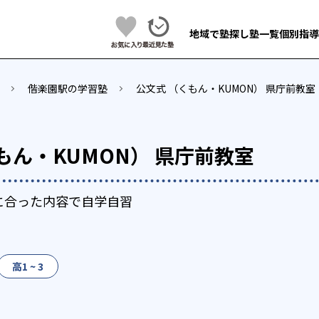
地域で塾探し
塾一覧
個別指導
偕楽園駅の学習塾
公文式 （くもん・KUMON） 県庁前教室
もん・KUMON） 県庁前教室
に合った内容で自学自習
高1 ~ 3