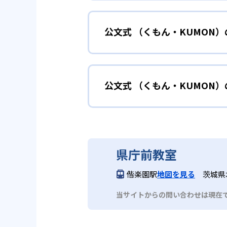
小学校に入る準備
幼児
確実に100点が取れるレベルか
できる。
公文式 （くもん・KUMON
KUMONでは細かいステップに
性格や学習への取り組み姿勢に合
02
自学自習ス
どんなメリットがある？
中学に向けて苦
小学生
KUMONの教材は、簡単な問題
公文式 （くもん・KUMON
KUMONでは自学自習スタイル
もの学習意欲をかき立てるため、
年にとらわれずに自分の学力に相
KUMONでは経験豊富な先生が
い。
目でも自分で解けた達成感を味わ
公文式 （くもん・KUMO
また、自学学習スタイルで学ぶ子
時期から高校教材に進む生徒もい
どんなデメリットがある？
KUMONは、公式サイトでは合
部活や習
中学生・高校生
県庁前教室
KUMONでは、中高生のクラス
KUMONでは、一人ひとりの学
03
フレキシブ
偕楽園駅
地図を見る
茨城県
だろう。
宿題の量や進め方に関しては、い
当サイトからの問い合わせは現在
KUMONでは、教室が開いてい
も通室しやすい。また、教室によ