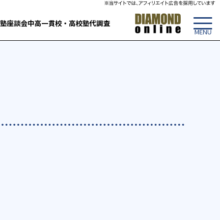
塾
座談会
中高一貫校・高校
塾代調査