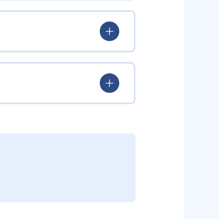
験を積み、学習する楽しさを経験
ていける。
学力を身につけられるだろう。
されている。このスタイルは子ど
むことができる。また、年齢や学
勢を身につけられるだろう。
り、簡単すぎて退屈することもな
かけをしたりしている。苦手な科
えた範囲も学習できるため、早い
う予定の教室に問い合わせたい。
関しては他塾を検討する必要がある
調整している。
部活や他の習い事で忙しい中高生に
可能だ。