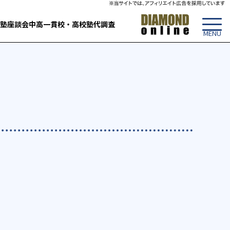
塾
座談会
中高一貫校・高校
塾代調査