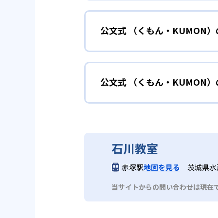
小学校に入る準備
幼児
確実に100点が取れるレベルか
できる。
公文式 （くもん・KUMON
KUMONでは細かいステップに
性格や学習への取り組み姿勢に合
02
自学自習ス
どんなメリットがある？
中学に向けて苦
小学生
KUMONの教材は、簡単な問題
公文式 （くもん・KUMON
KUMONでは自学自習スタイル
もの学習意欲をかき立てるため、
年にとらわれずに自分の学力に相
KUMONでは経験豊富な先生が
い。
目でも自分で解けた達成感を味わ
公文式 （くもん・KUMO
また、自学学習スタイルで学ぶ子
時期から高校教材に進む生徒もい
どんなデメリットがある？
KUMONは、公式サイトでは合
部活や習
中学生・高校生
石川教室
KUMONでは、中高生のクラス
KUMONでは、一人ひとりの学
03
フレキシブ
赤塚駅
地図を見る
茨城県水戸
だろう。
宿題の量や進め方に関しては、い
当サイトからの問い合わせは現在
KUMONでは、教室が開いてい
も通室しやすい。また、教室によ