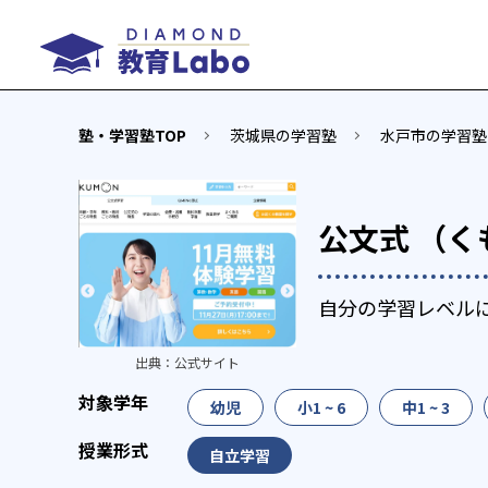
塾・学習塾TOP
茨城県の学習塾
水戸市の学習塾
公文式 （く
自分の学習レベル
出典：
公式サイト
幼児
小1 ~ 6
中1 ~ 3
自立学習