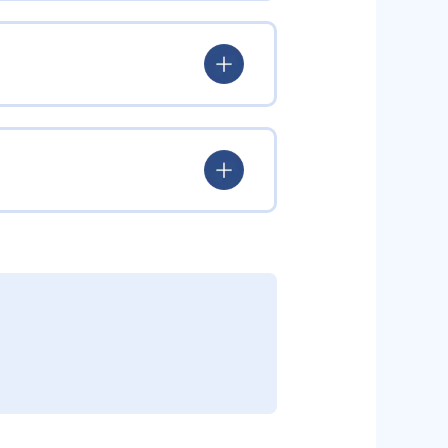
験を積み、学習する楽しさを経験
ていける。
学力を身につけられるだろう。
されている。このスタイルは子ど
むことができる。また、年齢や学
勢を身につけられるだろう。
り、簡単すぎて退屈することもな
かけをしたりしている。苦手な科
えた範囲も学習できるため、早い
う予定の教室に問い合わせたい。
関しては他塾を検討する必要がある
調整している。
部活や他の習い事で忙しい中高生に
可能だ。