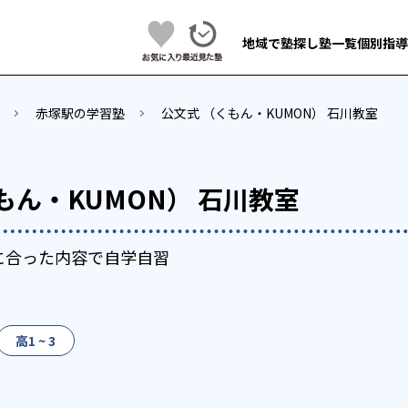
地域で塾探し
塾一覧
個別指導
赤塚駅の学習塾
公文式 （くもん・KUMON） 石川教室
もん・KUMON） 石川教室
に合った内容で自学自習
高1 ~ 3