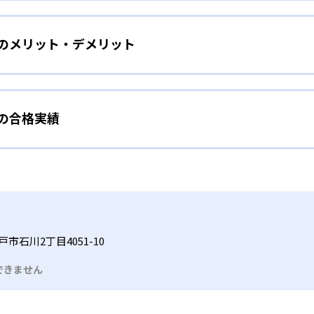
をしたい幼児向け
ら少しずつ難易度を上げていくことで子どもたちは多くの成功体
）のメリット・デメリット
分かれた教材で、わかる楽しさを経験しながら無理なく力を高め
わせて内容も調整するため、小学校に入ってもつまずきにくい
タイル
手教科を克服したい子ども向け
から高度な問題へと、スモールステップで進んでいけるよう工夫
）の合格実績
で勉強するため、集中力や目標に向かって頑張りやり抜く力を育
教えてもらうという受け身の姿勢ではなく、自ら進んで学ぶ姿
応したレベルから学習できるため、難しすぎてやる気を損ねた
、子どものやる気を引き出せるよう適切なヒントを与えたり、声
うことで、少しずつ苦手意識を克服できるだろう。
N）の合格実績は？
どもたちは、自らの学習課題に気がつくようになる。学年を超
る。
格実績は公開していない。志望校への実績があるかどうかは、通
い事と両立したい生徒向け
でも数学・英語・国語の3教科に限られるため、その他の教科に
習状況やスケジュールに合わせて、きめ細やかにカリキュラムを
ルな受講スタイル
市石川2丁目4051-10
つでも気軽に相談可能だ。
できません
る時間内であれば、何曜日にでも週2回受講できる。そのため、
っては自宅からのオンライン受講と通室を組み合わせることも