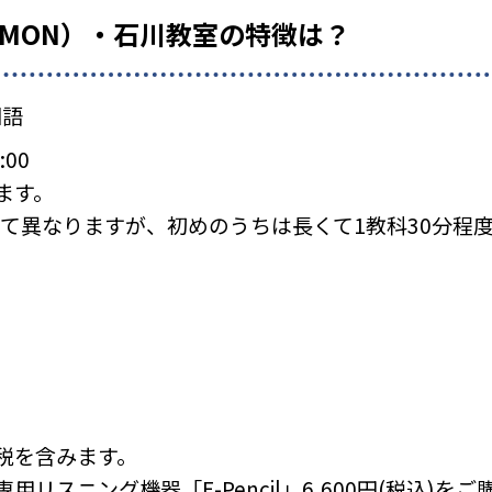
UMON）・石川教室の特徴は？
国語
:00
ます。
て異なりますが、初めのうちは長くて1教科30分程
税を含みます。
リスニング機器「E-Pencil」6,600円(税込)を