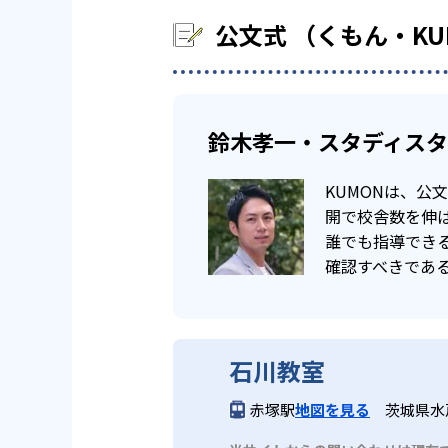
公文式 （くもん・K
鈴木孝一・スタディス
KUMONは、
開で校舎数を伸ば
誰でも指導でき
確認すべきであ
石川教室
赤塚駅
地図を見る
茨城県水戸