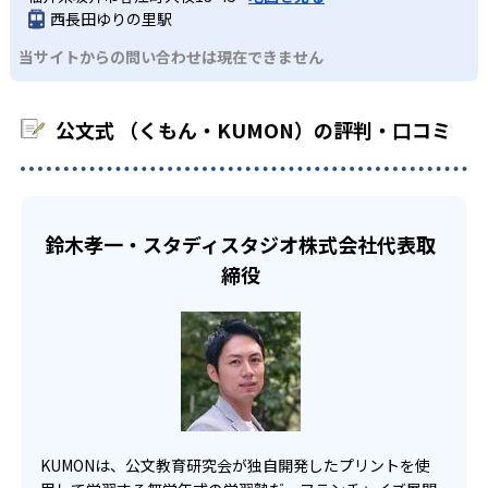
わせたい。
るよう適切なヒントを与えたり、声かけをしたりしてい
西長田ゆりの里駅
るため、早い時期から高校教材に進む生徒もいる。
KUMONでは、中高生のクラスでも数学・英語・国語の3教
る。苦手な科目でも自分で解けた達成感を味わうことで、
03
フレキシブルな受講スタイル
当サイトからの問い合わせは現在できません
科に限られるため、その他の教科に関しては他塾を検討す
少しずつ苦手意識を克服できるだろう。
る必要があるだろう。
中学生・高校生
KUMONでは、教室が開いている時間内であれば、何曜日に
公文式 （くもん・KUMON）の評判・口コミ
でも週2回受講できる。そのため、部活や他の習い事で忙し
部活や習い事と両立したい生徒向け
い中高生にも通室しやすい。また、教室によっては自宅か
KUMONでは、一人ひとりの学習状況やスケジュールに合わ
らのオンライン受講と通室を組み合わせることも可能だ。
せて、きめ細やかにカリキュラムを調整している。
宿題の量や進め方に関しては、いつでも気軽に相談可能
鈴木孝一・スタディスタジオ株式会社代表取
だ。
締役
KUMONは、公文教育研究会が独自開発したプリントを使