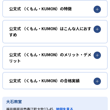
公文式 （くもん・KUMON）の特徴
01
無学年式の学力別学習
公文式 （くもん・KUMON）はこんな人におす
KUMONでは、年齢や学年にとらわれずに、一人ひとりの学
すめ
力に応じたレベルから学習を始めている。
確実に100点が取れるレベルから少しずつ難易度を上げてい
幼児
くことで子どもたちは多くの成功体験を積み、学習する楽
小学校に入る準備をしたい幼児向け
公文式 （くもん・KUMON）のメリット・デメ
しさを経験できる。
リット
KUMONでは細かいステップに分かれた教材で、わかる楽し
02
自学自習スタイル
さを経験しながら無理なく力を高めていける。
どんなメリットがある？
性格や学習への取り組み姿勢に合わせて内容も調整するた
KUMONの教材は、簡単な問題から高度な問題へと、スモー
め、小学校に入ってもつまずきにくい学力を身につけられ
ルステップで進んでいけるよう工夫されている。このスタ
KUMONでは自学自習スタイルで勉強するため、集中力や目
公文式 （くもん・KUMON）の合格実績
るだろう。
イルは子どもの学習意欲をかき立てるため、教えてもらう
標に向かって頑張りやり抜く力を育むことができる。ま
という受け身の姿勢ではなく、自ら進んで学ぶ姿勢を身に
た、年齢や学年にとらわれずに自分の学力に相応したレベ
公文式 （くもん・KUMON）の合格実績は？
小学生
つけられるだろう。
ルから学習できるため、難しすぎてやる気を損ねたり、簡
KUMONは、公式サイトでは合格実績は公開していない。志
中学に向けて苦手教科を克服したい子ども向け
大石教室
単すぎて退屈することもない。
また、自学学習スタイルで学ぶ子どもたちは、自らの学習
望校への実績があるかどうかは、通う予定の教室に問い合
KUMONでは経験豊富な先生が、子どものやる気を引き出せ
福井県坂井市春江町大牧13-45
地図を見る
課題に気がつくようになる。学年を超えた範囲も学習でき
どんなデメリットがある？