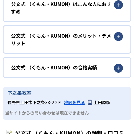
公文式 （くもん・KUMON）はこんな人におす
KUMONでは、年齢や学年にとらわれずに、一人ひとりの学
すめ
力に応じたレベルから学習を始めている。
確実に100点が取れるレベルから少しずつ難易度を上げてい
幼児
くことで子どもたちは多くの成功体験を積み、学習する楽
小学校に入る準備をしたい幼児向け
公文式 （くもん・KUMON）のメリット・デメ
しさを経験できる。
リット
KUMONでは細かいステップに分かれた教材で、わかる楽し
02
自学自習スタイル
さを経験しながら無理なく力を高めていける。
どんなメリットがある？
性格や学習への取り組み姿勢に合わせて内容も調整するた
KUMONの教材は、簡単な問題から高度な問題へと、スモー
め、小学校に入ってもつまずきにくい学力を身につけられ
ルステップで進んでいけるよう工夫されている。このスタ
KUMONでは自学自習スタイルで勉強するため、集中力や目
公文式 （くもん・KUMON）の合格実績
るだろう。
イルは子どもの学習意欲をかき立てるため、教えてもらう
標に向かって頑張りやり抜く力を育むことができる。ま
という受け身の姿勢ではなく、自ら進んで学ぶ姿勢を身に
た、年齢や学年にとらわれずに自分の学力に相応したレベ
公文式 （くもん・KUMON）の合格実績は？
小学生
つけられるだろう。
ルから学習できるため、難しすぎてやる気を損ねたり、簡
KUMONは、公式サイトでは合格実績は公開していない。志
中学に向けて苦手教科を克服したい子ども向け
下之条教室
単すぎて退屈することもない。
また、自学学習スタイルで学ぶ子どもたちは、自らの学習
望校への実績があるかどうかは、通う予定の教室に問い合
KUMONでは経験豊富な先生が、子どものやる気を引き出せ
長野県上田市下之条38-2 2Ｆ
地図を見る
上田原駅
課題に気がつくようになる。学年を超えた範囲も学習でき
どんなデメリットがある？
わせたい。
るよう適切なヒントを与えたり、声かけをしたりしてい
るため、早い時期から高校教材に進む生徒もいる。
当サイトからの問い合わせは現在できません
KUMONでは、中高生のクラスでも数学・英語・国語の3教
る。苦手な科目でも自分で解けた達成感を味わうことで、
03
フレキシブルな受講スタイル
科に限られるため、その他の教科に関しては他塾を検討す
少しずつ苦手意識を克服できるだろう。
る必要があるだろう。
中学生・高校生
公文式 （くもん・KUMON）の評判・口コミ
KUMONでは、教室が開いている時間内であれば、何曜日に