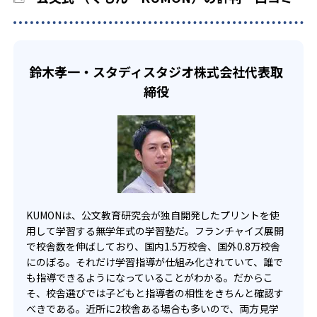
でも週2回受講できる。そのため、部活や他の習い事で忙し
部活や習い事と両立したい生徒向け
い中高生にも通室しやすい。また、教室によっては自宅か
KUMONでは、一人ひとりの学習状況やスケジュールに合わ
らのオンライン受講と通室を組み合わせることも可能だ。
せて、きめ細やかにカリキュラムを調整している。
鈴木孝一・スタディスタジオ株式会社代表取
宿題の量や進め方に関しては、いつでも気軽に相談可能
締役
だ。
KUMONは、公文教育研究会が独自開発したプリントを使
用して学習する無学年式の学習塾だ。フランチャイズ展開
で校舎数を伸ばしており、国内1.5万校舎、国外0.8万校舎
にのぼる。それだけ学習指導が仕組み化されていて、誰で
も指導できるようになっていることがわかる。だからこ
そ、校舎選びでは子どもと指導者の相性をきちんと確認す
べきである。近所に2校舎ある場合も多いので、両方見学