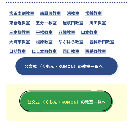
宮田南割教室
南原町教室
渚教室
常盤教室
東春近教室
五分一教室
屋敷田教室
川田教室
三本柳教室
平根教室
八幡教室
山本教室
大町東教室
松原教室
やぶはら教室
豊科新田教室
日詰教室
にし本町教室
西町教室
西茅野教室
公文式 （くもん・KUMON）の教室一覧へ
公文式 （くもん・KUMON）
の教室一覧へ