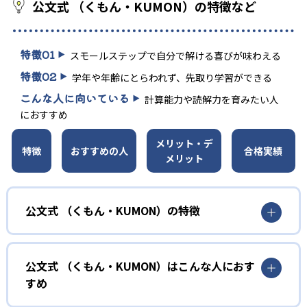
公文式 （くもん・KUMON）の特徴など
特徴
01
スモールステップで自分で解ける喜びが味わえる
特徴
02
学年や年齢にとらわれず、先取り学習ができる
こんな人に向いている
計算能力や読解力を育みたい人
におすすめ
メリット・デ
特徴
おすすめの人
合格実績
メリット
公文式 （くもん・KUMON）の特徴
01
無学年式の学力別学習
公文式 （くもん・KUMON）はこんな人におす
KUMONでは、年齢や学年にとらわれずに、一人ひとりの学
すめ
力に応じたレベルから学習を始めている。