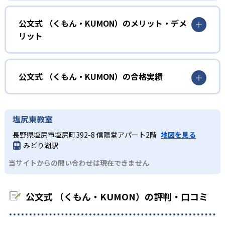
確実に100点が取れるレベルから少しずつ難易度を上げてい
幼児
くことで子どもたちは多くの成功体験を積み、学習する楽
小学校に入る準備をしたい幼児向け
公文式 （くもん・KUMON）のメリット・デメ
しさを経験できる。
リット
KUMONでは細かいステップに分かれた教材で、わかる楽し
02
自学自習スタイル
さを経験しながら無理なく力を高めていける。
どんなメリットがある？
性格や学習への取り組み姿勢に合わせて内容も調整するた
KUMONの教材は、簡単な問題から高度な問題へと、スモー
め、小学校に入ってもつまずきにくい学力を身につけられ
ルステップで進んでいけるよう工夫されている。このスタ
KUMONでは自学自習スタイルで勉強するため、集中力や目
公文式 （くもん・KUMON）の合格実績
るだろう。
イルは子どもの学習意欲をかき立てるため、教えてもらう
標に向かって頑張りやり抜く力を育むことができる。ま
という受け身の姿勢ではなく、自ら進んで学ぶ姿勢を身に
た、年齢や学年にとらわれずに自分の学力に相応したレベ
公文式 （くもん・KUMON）の合格実績は？
小学生
つけられるだろう。
ルから学習できるため、難しすぎてやる気を損ねたり、簡
KUMONは、公式サイトでは合格実績は公開していない。志
中学に向けて苦手教科を克服したい子ども向け
塩尻東教室
単すぎて退屈することもない。
また、自学学習スタイルで学ぶ子どもたちは、自らの学習
望校への実績があるかどうかは、通う予定の教室に問い合
KUMONでは経験豊富な先生が、子どものやる気を引き出せ
長野県塩尻市塩尻町392-8 信陽堂アパート2階
地図を見る
課題に気がつくようになる。学年を超えた範囲も学習でき
どんなデメリットがある？
わせたい。
るよう適切なヒントを与えたり、声かけをしたりしてい
みどり湖駅
るため、早い時期から高校教材に進む生徒もいる。
KUMONでは、中高生のクラスでも数学・英語・国語の3教
る。苦手な科目でも自分で解けた達成感を味わうことで、
03
フレキシブルな受講スタイル
当サイトからの問い合わせは現在できません
科に限られるため、その他の教科に関しては他塾を検討す
少しずつ苦手意識を克服できるだろう。
る必要があるだろう。
中学生・高校生
KUMONでは、教室が開いている時間内であれば、何曜日に
公文式 （くもん・KUMON）の評判・口コミ
でも週2回受講できる。そのため、部活や他の習い事で忙し
部活や習い事と両立したい生徒向け
い中高生にも通室しやすい。また、教室によっては自宅か
KUMONでは、一人ひとりの学習状況やスケジュールに合わ
らのオンライン受講と通室を組み合わせることも可能だ。