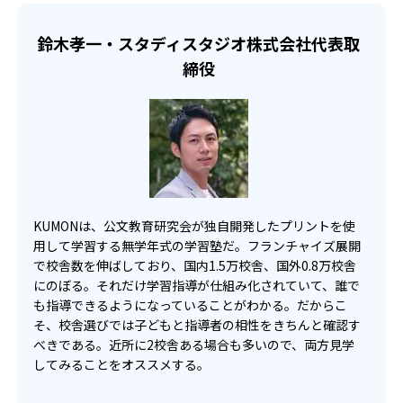
せて、きめ細やかにカリキュラムを調整している。
宿題の量や進め方に関しては、いつでも気軽に相談可能
鈴木孝一・スタディスタジオ株式会社代表取
だ。
締役
KUMONは、公文教育研究会が独自開発したプリントを使
用して学習する無学年式の学習塾だ。フランチャイズ展開
で校舎数を伸ばしており、国内1.5万校舎、国外0.8万校舎
にのぼる。それだけ学習指導が仕組み化されていて、誰で
も指導できるようになっていることがわかる。だからこ
そ、校舎選びでは子どもと指導者の相性をきちんと確認す
べきである。近所に2校舎ある場合も多いので、両方見学
してみることをオススメする。