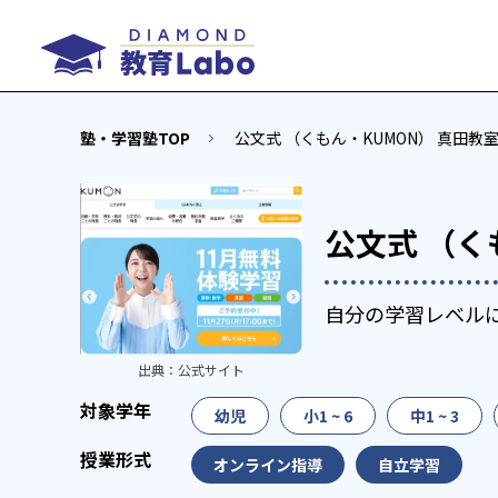
塾・学習塾TOP
公文式 （くもん・KUMON） 真田教
公文式 （く
自分の学習レベル
出典：
公式サイト
幼児
小1 ~ 6
中1 ~ 3
オンライン指導
自立学習