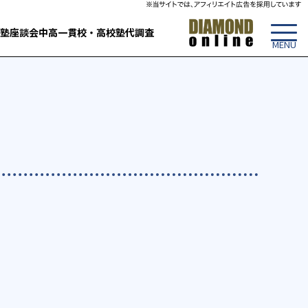
塾
座談会
中高一貫校・高校
塾代調査