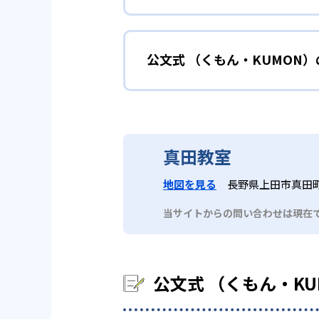
性格や学習への取り組み姿勢に合
02
自学自習ス
どんなメリットがある？
中学に向けて苦
小学生
KUMONの教材は、簡単な問題
公文式 （くもん・KUMON
KUMONでは自学自習スタイル
もの学習意欲をかき立てるため、
年にとらわれずに自分の学力に相
KUMONでは経験豊富な先生が
い。
目でも自分で解けた達成感を味わ
公文式 （くもん・KUMO
また、自学学習スタイルで学ぶ子
時期から高校教材に進む生徒もい
どんなデメリットがある？
KUMONは、公式サイトでは合
部活や習
中学生・高校生
真田教室
KUMONでは、中高生のクラス
KUMONでは、一人ひとりの学
03
フレキシブ
地図を見る
長野県上田市真田町長
だろう。
宿題の量や進め方に関しては、い
当サイトからの問い合わせは現在
KUMONでは、教室が開いてい
も通室しやすい。また、教室によ
公文式 （くもん・K