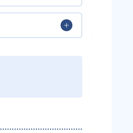
学力を身につけられるだろう。
されている。このスタイルは子ど
むことができる。また、年齢や学
勢を身につけられるだろう。
り、簡単すぎて退屈することもな
かけをしたりしている。苦手な科
えた範囲も学習できるため、早い
う予定の教室に問い合わせたい。
関しては他塾を検討する必要がある
調整している。
部活や他の習い事で忙しい中高生に
可能だ。