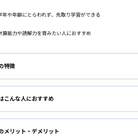
学年や年齢にとらわれず、先取り学習ができる
計算能力や読解力を育みたい人におすすめ
）の特徴
学力別学習
）はこんな人におすすめ
らわれずに、一人ひとりの学力に応じたレベルから学習を始めて
をしたい幼児向け
ら少しずつ難易度を上げていくことで子どもたちは多くの成功体
）のメリット・デメリット
分かれた教材で、わかる楽しさを経験しながら無理なく力を高め