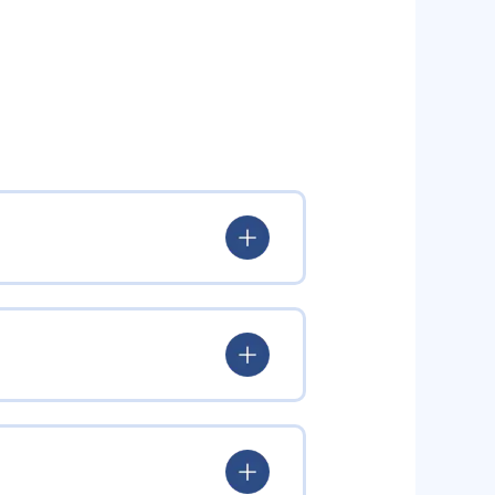
いる。
験を積み、学習する楽しさを経験
ていける。