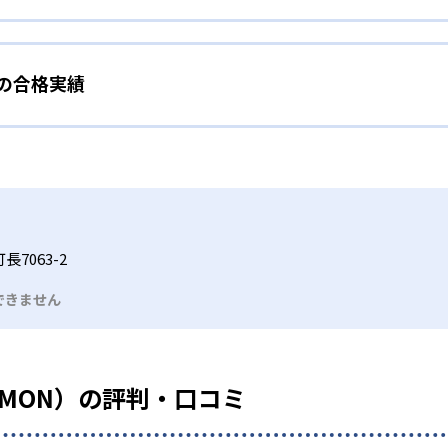
わせて内容も調整するため、小学校に入ってもつまずきにくい
タイル
手教科を克服したい子ども向け
から高度な問題へと、スモールステップで進んでいけるよう工夫
）の合格実績
で勉強するため、集中力や目標に向かって頑張りやり抜く力を育
教えてもらうという受け身の姿勢ではなく、自ら進んで学ぶ姿
応したレベルから学習できるため、難しすぎてやる気を損ねた
、子どものやる気を引き出せるよう適切なヒントを与えたり、声
うことで、少しずつ苦手意識を克服できるだろう。
N）の合格実績は？
どもたちは、自らの学習課題に気がつくようになる。学年を超
る。
格実績は公開していない。志望校への実績があるかどうかは、通
い事と両立したい生徒向け
でも数学・英語・国語の3教科に限られるため、その他の教科に
習状況やスケジュールに合わせて、きめ細やかにカリキュラムを
ルな受講スタイル
7063-2
つでも気軽に相談可能だ。
できません
る時間内であれば、何曜日にでも週2回受講できる。そのため、
っては自宅からのオンライン受講と通室を組み合わせることも
UMON）の評判・口コミ