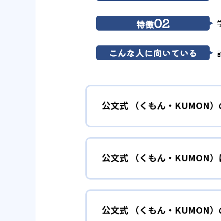
02
特徴
こんな人に向いている
公文式 （くもん・KUMON
01
無学年式の
公文式 （くもん・KUMON
KUMONでは、年齢や学年にと
小学校に入る準備
幼児
確実に100点が取れるレベルか
できる。
公文式 （くもん・KUMON
KUMONでは細かいステップに