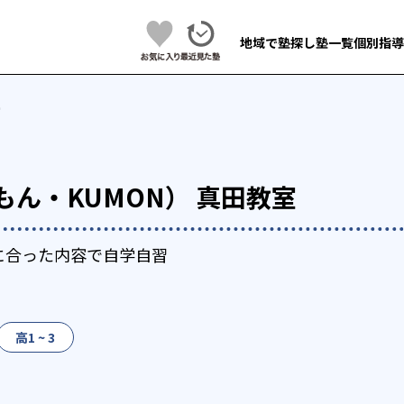
地域で塾探し
塾一覧
個別指導
室
もん・KUMON） 真田教室
に合った内容で自学自習
高1 ~ 3