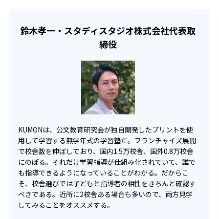
らのオンライン受講と通室を組み合わせることも可能だ。
せて、きめ細やかにカリキュラムを調整している。
宿題の量や進め方に関しては、いつでも気軽に相談可能
鈴木孝一・スタディスタジオ株式会社代表取
だ。
締役
KUMONは、公文教育研究会が独自開発したプリントを使
用して学習する無学年式の学習塾だ。フランチャイズ展開
で校舎数を伸ばしており、国内1.5万校舎、国外0.8万校舎
にのぼる。それだけ学習指導が仕組み化されていて、誰で
も指導できるようになっていることがわかる。だからこ
そ、校舎選びでは子どもと指導者の相性をきちんと確認す
べきである。近所に2校舎ある場合も多いので、両方見学
してみることをオススメする。