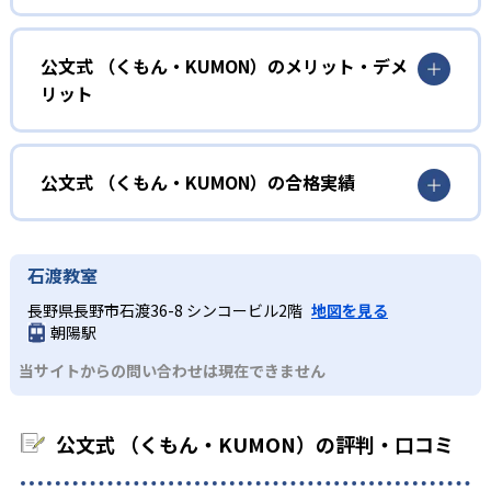
確実に100点が取れるレベルから少しずつ難易度を上げてい
幼児
くことで子どもたちは多くの成功体験を積み、学習する楽
小学校に入る準備をしたい幼児向け
公文式 （くもん・KUMON）のメリット・デメ
しさを経験できる。
リット
KUMONでは細かいステップに分かれた教材で、わかる楽し
02
自学自習スタイル
さを経験しながら無理なく力を高めていける。
どんなメリットがある？
性格や学習への取り組み姿勢に合わせて内容も調整するた
KUMONの教材は、簡単な問題から高度な問題へと、スモー
め、小学校に入ってもつまずきにくい学力を身につけられ
ルステップで進んでいけるよう工夫されている。このスタ
KUMONでは自学自習スタイルで勉強するため、集中力や目
公文式 （くもん・KUMON）の合格実績
るだろう。
イルは子どもの学習意欲をかき立てるため、教えてもらう
標に向かって頑張りやり抜く力を育むことができる。ま
という受け身の姿勢ではなく、自ら進んで学ぶ姿勢を身に
た、年齢や学年にとらわれずに自分の学力に相応したレベ
公文式 （くもん・KUMON）の合格実績は？
小学生
つけられるだろう。
ルから学習できるため、難しすぎてやる気を損ねたり、簡
KUMONは、公式サイトでは合格実績は公開していない。志
中学に向けて苦手教科を克服したい子ども向け
石渡教室
単すぎて退屈することもない。
また、自学学習スタイルで学ぶ子どもたちは、自らの学習
望校への実績があるかどうかは、通う予定の教室に問い合
KUMONでは経験豊富な先生が、子どものやる気を引き出せ
長野県長野市石渡36-8 シンコービル2階
地図を見る
課題に気がつくようになる。学年を超えた範囲も学習でき
どんなデメリットがある？
わせたい。
るよう適切なヒントを与えたり、声かけをしたりしてい
朝陽駅
るため、早い時期から高校教材に進む生徒もいる。
KUMONでは、中高生のクラスでも数学・英語・国語の3教
る。苦手な科目でも自分で解けた達成感を味わうことで、
03
フレキシブルな受講スタイル
当サイトからの問い合わせは現在できません
科に限られるため、その他の教科に関しては他塾を検討す
少しずつ苦手意識を克服できるだろう。
る必要があるだろう。
中学生・高校生
KUMONでは、教室が開いている時間内であれば、何曜日に
公文式 （くもん・KUMON）の評判・口コミ
でも週2回受講できる。そのため、部活や他の習い事で忙し
部活や習い事と両立したい生徒向け
い中高生にも通室しやすい。また、教室によっては自宅か
KUMONでは、一人ひとりの学習状況やスケジュールに合わ