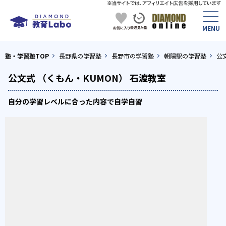
塾・学習塾TOP
長野県の学習塾
長野市の学習塾
朝陽駅の学習塾
公
公文式 （くもん・KUMON） 石渡教室
自分の学習レベルに合った内容で自学自習