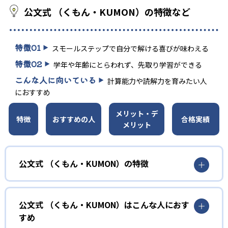
公文式 （くもん・KUMON）の特徴など
特徴
01
スモールステップで自分で解ける喜びが味わえる
特徴
02
学年や年齢にとらわれず、先取り学習ができる
こんな人に向いている
計算能力や読解力を育みたい人
におすすめ
メリット・デ
特徴
おすすめの人
合格実績
メリット
公文式 （くもん・KUMON）の特徴
01
無学年式の学力別学習
公文式 （くもん・KUMON）はこんな人におす
KUMONでは、年齢や学年にとらわれずに、一人ひとりの学
すめ
力に応じたレベルから学習を始めている。