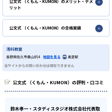
小学校に入る準備をしたい幼児向け
公文式 （くもん・KUMON）のメリット・デメ
しさを経験できる。
リット
KUMONでは細かいステップに分かれた教材で、わかる楽し
02
自学自習スタイル
さを経験しながら無理なく力を高めていける。
どんなメリットがある？
性格や学習への取り組み姿勢に合わせて内容も調整するた
KUMONの教材は、簡単な問題から高度な問題へと、スモー
め、小学校に入ってもつまずきにくい学力を身につけられ
ルステップで進んでいけるよう工夫されている。このスタ
KUMONでは自学自習スタイルで勉強するため、集中力や目
公文式 （くもん・KUMON）の合格実績
るだろう。
イルは子どもの学習意欲をかき立てるため、教えてもらう
標に向かって頑張りやり抜く力を育むことができる。ま
という受け身の姿勢ではなく、自ら進んで学ぶ姿勢を身に
た、年齢や学年にとらわれずに自分の学力に相応したレベ
公文式 （くもん・KUMON）の合格実績は？
小学生
つけられるだろう。
ルから学習できるため、難しすぎてやる気を損ねたり、簡
KUMONは、公式サイトでは合格実績は公開していない。志
中学に向けて苦手教科を克服したい子ども向け
浅科教室
単すぎて退屈することもない。
また、自学学習スタイルで学ぶ子どもたちは、自らの学習
望校への実績があるかどうかは、通う予定の教室に問い合
KUMONでは経験豊富な先生が、子どものやる気を引き出せ
長野県佐久市桑山854
地図を見る
美里駅
課題に気がつくようになる。学年を超えた範囲も学習でき
どんなデメリットがある？
わせたい。
るよう適切なヒントを与えたり、声かけをしたりしてい
るため、早い時期から高校教材に進む生徒もいる。
当サイトからの問い合わせは現在できません
KUMONでは、中高生のクラスでも数学・英語・国語の3教
る。苦手な科目でも自分で解けた達成感を味わうことで、
03
フレキシブルな受講スタイル
科に限られるため、その他の教科に関しては他塾を検討す
少しずつ苦手意識を克服できるだろう。
る必要があるだろう。
中学生・高校生
公文式 （くもん・KUMON）の評判・口コミ
KUMONでは、教室が開いている時間内であれば、何曜日に
でも週2回受講できる。そのため、部活や他の習い事で忙し
部活や習い事と両立したい生徒向け
い中高生にも通室しやすい。また、教室によっては自宅か
KUMONでは、一人ひとりの学習状況やスケジュールに合わ
らのオンライン受講と通室を組み合わせることも可能だ。
せて、きめ細やかにカリキュラムを調整している。
鈴木孝一・スタディスタジオ株式会社代表取
宿題の量や進め方に関しては、いつでも気軽に相談可能