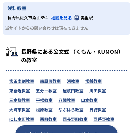
浅科教室
長野県佐久市桑山854
地図を見る
美里駅
当サイトからの問い合わせは現在できません
長野県にある公文式 （くもん・KUMON）
の教室
宮田南割教室
南原町教室
渚教室
常盤教室
東春近教室
五分一教室
屋敷田教室
川田教室
三本柳教室
平根教室
八幡教室
山本教室
大町東教室
松原教室
やぶはら教室
日詰教室
にし本町教室
西町教室
西長野町教室
西茅野教室