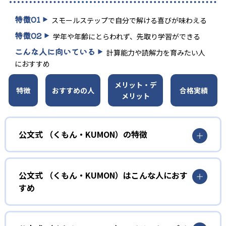
特徴
01
スモールステップで自分で解ける喜びが味わえる
特徴
02
学年や年齢にとらわれず、先取り学習ができる
こんな人に向いている
計算能力や読解力を育みたい人
におすすめ
メリット・デ
特徴
おすすめの人
合格実績
メリット
公文式 （くもん・KUMON）の特徴
01
無学年式の学力別学習
公文式 （くもん・KUMON）はこんな人におす
KUMONでは、年齢や学年にとらわれずに、一人ひとりの学
すめ
力に応じたレベルから学習を始めている。
確実に100点が取れるレベルから少しずつ難易度を上げてい
幼児
くことで子どもたちは多くの成功体験を積み、学習する楽