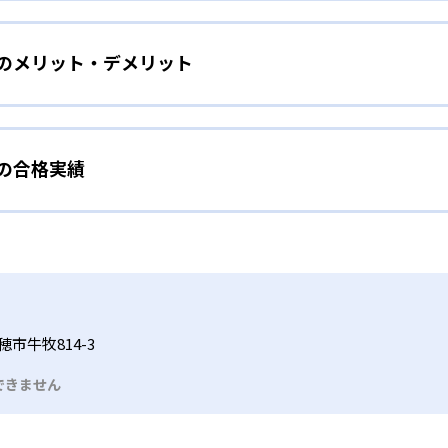
をしたい幼児向け
ら少しずつ難易度を上げていくことで子どもたちは多くの成功体
）のメリット・デメリット
分かれた教材で、わかる楽しさを経験しながら無理なく力を高め
わせて内容も調整するため、小学校に入ってもつまずきにくい
タイル
手教科を克服したい子ども向け
から高度な問題へと、スモールステップで進んでいけるよう工夫
）の合格実績
で勉強するため、集中力や目標に向かって頑張りやり抜く力を育
教えてもらうという受け身の姿勢ではなく、自ら進んで学ぶ姿
応したレベルから学習できるため、難しすぎてやる気を損ねた
、子どものやる気を引き出せるよう適切なヒントを与えたり、声
うことで、少しずつ苦手意識を克服できるだろう。
N）の合格実績は？
どもたちは、自らの学習課題に気がつくようになる。学年を超
る。
格実績は公開していない。志望校への実績があるかどうかは、通
い事と両立したい生徒向け
でも数学・英語・国語の3教科に限られるため、その他の教科に
習状況やスケジュールに合わせて、きめ細やかにカリキュラムを
ルな受講スタイル
市牛牧814-3
つでも気軽に相談可能だ。
できません
る時間内であれば、何曜日にでも週2回受講できる。そのため、
っては自宅からのオンライン受講と通室を組み合わせることも