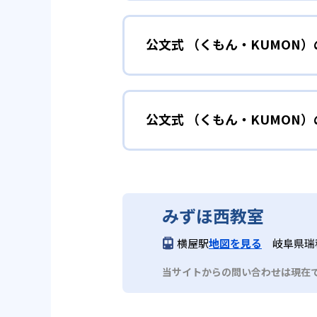
小学校に入る準備
幼児
確実に100点が取れるレベルか
できる。
公文式 （くもん・KUMON
KUMONでは細かいステップに
性格や学習への取り組み姿勢に合
02
自学自習ス
どんなメリットがある？
中学に向けて苦
小学生
KUMONの教材は、簡単な問題
公文式 （くもん・KUMON
KUMONでは自学自習スタイル
もの学習意欲をかき立てるため、
年にとらわれずに自分の学力に相
KUMONでは経験豊富な先生が
い。
目でも自分で解けた達成感を味わ
公文式 （くもん・KUMO
また、自学学習スタイルで学ぶ子
時期から高校教材に進む生徒もい
どんなデメリットがある？
KUMONは、公式サイトでは合
部活や習
中学生・高校生
みずほ西教室
KUMONでは、中高生のクラス
KUMONでは、一人ひとりの学
03
フレキシブ
横屋駅
地図を見る
岐阜県瑞穂
だろう。
宿題の量や進め方に関しては、い
当サイトからの問い合わせは現在
KUMONでは、教室が開いてい
も通室しやすい。また、教室によ