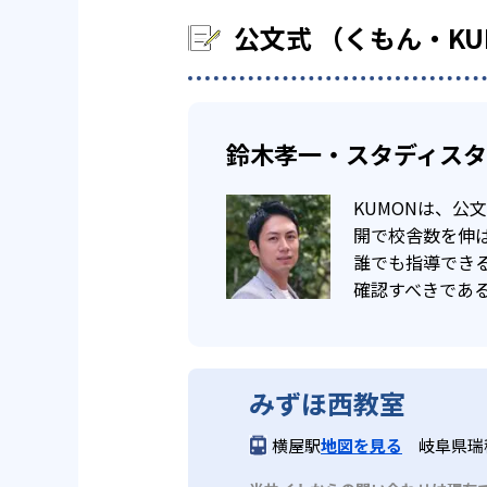
公文式 （くもん・K
鈴木孝一・スタディス
KUMONは、
開で校舎数を伸ば
誰でも指導でき
確認すべきであ
みずほ西教室
横屋駅
地図を見る
岐阜県瑞穂