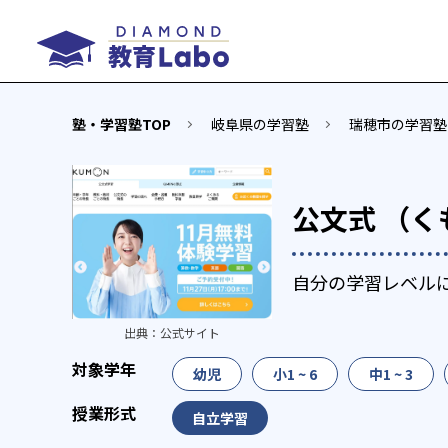
塾・学習塾TOP
岐阜県の学習塾
瑞穂市の学習塾
公文式 （く
自分の学習レベル
出典：
公式サイト
幼児
小1 ~ 6
中1 ~ 3
自立学習