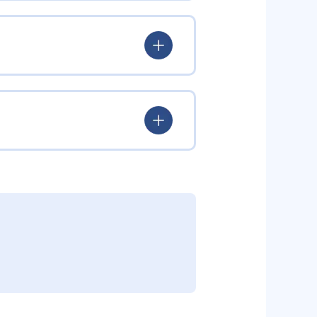
験を積み、学習する楽しさを経験
ていける。
学力を身につけられるだろう。
されている。このスタイルは子ど
むことができる。また、年齢や学
勢を身につけられるだろう。
り、簡単すぎて退屈することもな
かけをしたりしている。苦手な科
えた範囲も学習できるため、早い
う予定の教室に問い合わせたい。
関しては他塾を検討する必要がある
調整している。
部活や他の習い事で忙しい中高生に
可能だ。