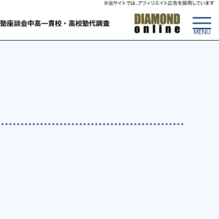
塾
座談会
中高一貫校・高校
塾代調査