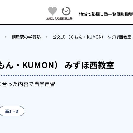
地域で塾探し
塾一覧
個別指導
横屋駅の学習塾
公文式 （くもん・KUMON） みずほ西教室
もん・KUMON） みずほ西教室
に合った内容で自学自習
高1 ~ 3