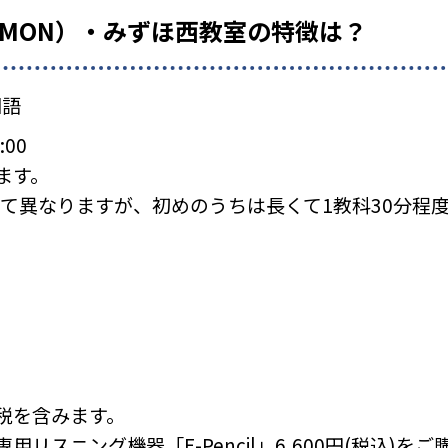
UMON）・みずほ西教室の特徴は？
国語
:00
ます。
て異なりますが、初めのうちは長くて1教科30分程
税を含みます。
リスニング機器「E-Pencil」6,600円(税込)を