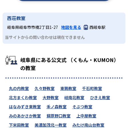
西荘教室
岐阜県岐阜市市橋2丁目1-27
地図を見る
西岐阜駅
当サイトからの問い合わせは現在できません
岐阜県にある公文式 （くもん・KUMON）
の教室
丸の内教室
久々野教室
東鶉教室
千石町教室
北方まくわ教室
大野教室
岐南北教室
ひきえ教室
はなみずき東教室
禾ノ森教室
そぶつ教室
みのあかさか教室
蘇原野口教室
上中屋教室
下米田教室
美濃加茂北一教室
みたけ南山台教室