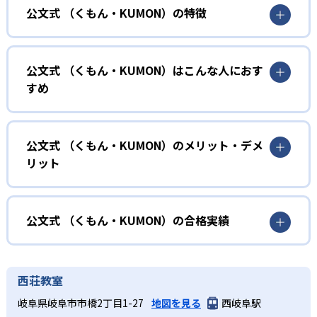
公文式 （くもん・KUMON）の特徴
01
無学年式の学力別学習
公文式 （くもん・KUMON）はこんな人におす
KUMONでは、年齢や学年にとらわれずに、一人ひとりの学
すめ
力に応じたレベルから学習を始めている。
確実に100点が取れるレベルから少しずつ難易度を上げてい
幼児
くことで子どもたちは多くの成功体験を積み、学習する楽
小学校に入る準備をしたい幼児向け
公文式 （くもん・KUMON）のメリット・デメ
しさを経験できる。
リット
KUMONでは細かいステップに分かれた教材で、わかる楽し
02
自学自習スタイル
さを経験しながら無理なく力を高めていける。
どんなメリットがある？
性格や学習への取り組み姿勢に合わせて内容も調整するた
KUMONの教材は、簡単な問題から高度な問題へと、スモー
め、小学校に入ってもつまずきにくい学力を身につけられ
ルステップで進んでいけるよう工夫されている。このスタ
KUMONでは自学自習スタイルで勉強するため、集中力や目
公文式 （くもん・KUMON）の合格実績
るだろう。
イルは子どもの学習意欲をかき立てるため、教えてもらう
標に向かって頑張りやり抜く力を育むことができる。ま
という受け身の姿勢ではなく、自ら進んで学ぶ姿勢を身に
た、年齢や学年にとらわれずに自分の学力に相応したレベ
公文式 （くもん・KUMON）の合格実績は？
小学生
つけられるだろう。
ルから学習できるため、難しすぎてやる気を損ねたり、簡
KUMONは、公式サイトでは合格実績は公開していない。志
中学に向けて苦手教科を克服したい子ども向け
西荘教室
単すぎて退屈することもない。
また、自学学習スタイルで学ぶ子どもたちは、自らの学習
望校への実績があるかどうかは、通う予定の教室に問い合
KUMONでは経験豊富な先生が、子どものやる気を引き出せ
岐阜県岐阜市市橋2丁目1-27
地図を見る
西岐阜駅
課題に気がつくようになる。学年を超えた範囲も学習でき
どんなデメリットがある？
わせたい。
るよう適切なヒントを与えたり、声かけをしたりしてい