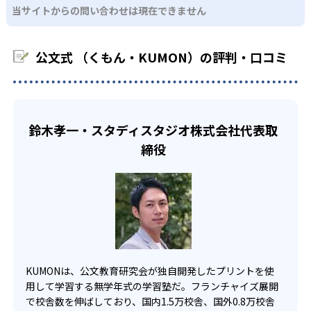
るため、早い時期から高校教材に進む生徒もいる。
当サイトからの問い合わせは現在できません
KUMONでは、中高生のクラスでも数学・英語・国語の3教
る。苦手な科目でも自分で解けた達成感を味わうことで、
03
フレキシブルな受講スタイル
科に限られるため、その他の教科に関しては他塾を検討す
少しずつ苦手意識を克服できるだろう。
る必要があるだろう。
中学生・高校生
公文式 （くもん・KUMON）の評判・口コミ
KUMONでは、教室が開いている時間内であれば、何曜日に
でも週2回受講できる。そのため、部活や他の習い事で忙し
部活や習い事と両立したい生徒向け
い中高生にも通室しやすい。また、教室によっては自宅か
KUMONでは、一人ひとりの学習状況やスケジュールに合わ
らのオンライン受講と通室を組み合わせることも可能だ。
せて、きめ細やかにカリキュラムを調整している。
鈴木孝一・スタディスタジオ株式会社代表取
宿題の量や進め方に関しては、いつでも気軽に相談可能
締役
だ。
KUMONは、公文教育研究会が独自開発したプリントを使
用して学習する無学年式の学習塾だ。フランチャイズ展開
で校舎数を伸ばしており、国内1.5万校舎、国外0.8万校舎