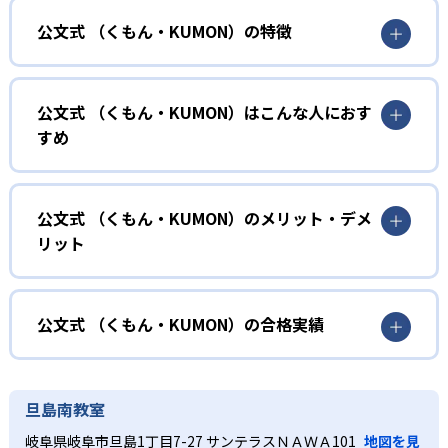
公文式 （くもん・KUMON）の特徴
01
無学年式の学力別学習
公文式 （くもん・KUMON）はこんな人におす
KUMONでは、年齢や学年にとらわれずに、一人ひとりの学
すめ
力に応じたレベルから学習を始めている。
確実に100点が取れるレベルから少しずつ難易度を上げてい
幼児
くことで子どもたちは多くの成功体験を積み、学習する楽
小学校に入る準備をしたい幼児向け
公文式 （くもん・KUMON）のメリット・デメ
しさを経験できる。
リット
KUMONでは細かいステップに分かれた教材で、わかる楽し
02
自学自習スタイル
さを経験しながら無理なく力を高めていける。
どんなメリットがある？
性格や学習への取り組み姿勢に合わせて内容も調整するた
KUMONの教材は、簡単な問題から高度な問題へと、スモー
め、小学校に入ってもつまずきにくい学力を身につけられ
ルステップで進んでいけるよう工夫されている。このスタ
KUMONでは自学自習スタイルで勉強するため、集中力や目
公文式 （くもん・KUMON）の合格実績
るだろう。
イルは子どもの学習意欲をかき立てるため、教えてもらう
標に向かって頑張りやり抜く力を育むことができる。ま
という受け身の姿勢ではなく、自ら進んで学ぶ姿勢を身に
た、年齢や学年にとらわれずに自分の学力に相応したレベ
公文式 （くもん・KUMON）の合格実績は？
小学生
つけられるだろう。
ルから学習できるため、難しすぎてやる気を損ねたり、簡
KUMONは、公式サイトでは合格実績は公開していない。志
中学に向けて苦手教科を克服したい子ども向け
旦島南教室
単すぎて退屈することもない。
また、自学学習スタイルで学ぶ子どもたちは、自らの学習
望校への実績があるかどうかは、通う予定の教室に問い合
KUMONでは経験豊富な先生が、子どものやる気を引き出せ
岐阜県岐阜市旦島1丁目7-27 サンテラスＮＡＷＡ101
地図を見
課題に気がつくようになる。学年を超えた範囲も学習でき
どんなデメリットがある？
わせたい。