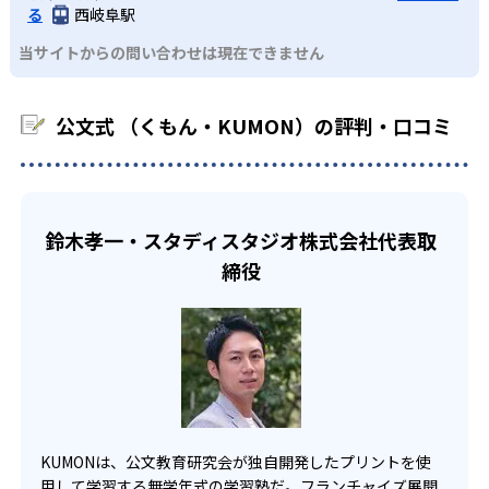
るよう適切なヒントを与えたり、声かけをしたりしてい
る
西岐阜駅
るため、早い時期から高校教材に進む生徒もいる。
KUMONでは、中高生のクラスでも数学・英語・国語の3教
る。苦手な科目でも自分で解けた達成感を味わうことで、
03
フレキシブルな受講スタイル
当サイトからの問い合わせは現在できません
科に限られるため、その他の教科に関しては他塾を検討す
少しずつ苦手意識を克服できるだろう。
る必要があるだろう。
中学生・高校生
KUMONでは、教室が開いている時間内であれば、何曜日に
公文式 （くもん・KUMON）の評判・口コミ
でも週2回受講できる。そのため、部活や他の習い事で忙し
部活や習い事と両立したい生徒向け
い中高生にも通室しやすい。また、教室によっては自宅か
KUMONでは、一人ひとりの学習状況やスケジュールに合わ
らのオンライン受講と通室を組み合わせることも可能だ。
せて、きめ細やかにカリキュラムを調整している。
宿題の量や進め方に関しては、いつでも気軽に相談可能
鈴木孝一・スタディスタジオ株式会社代表取
だ。
締役
KUMONは、公文教育研究会が独自開発したプリントを使
用して学習する無学年式の学習塾だ。フランチャイズ展開