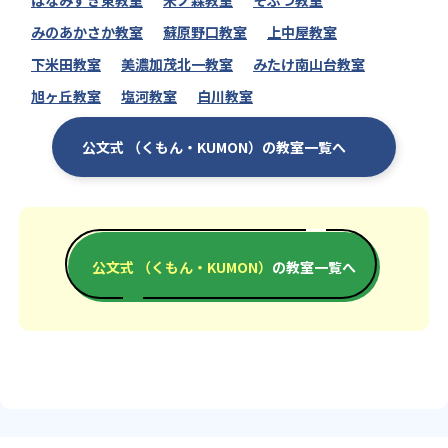
はなみずき東教室
禾ノ森教室
そぶつ教室
みのあかさか教室
蘇原野口教室
上中屋教室
下米田教室
美濃加茂北一教室
みたけ南山台教室
旭ヶ丘教室
塩河教室
白川教室
公文式 （くもん・KUMON）の教室一覧へ
公文式 （くもん・KUMON）
の教室一覧へ