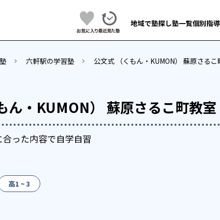
地域で塾探し
塾一覧
個別指導
塾
六軒駅の学習塾
公文式 （くもん・KUMON） 蘇原さる
もん・KUMON） 蘇原さるこ町教室
に合った内容で自学自習
高1 ~ 3