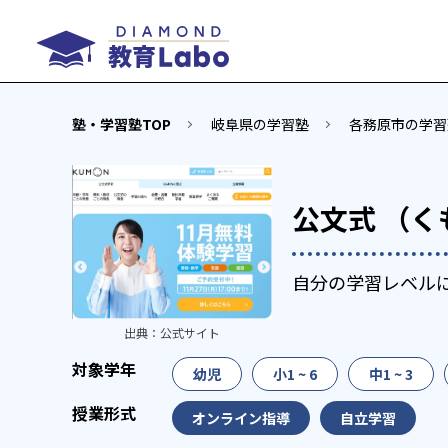
塾・学習塾TOP
岐阜県の学習塾
各務原市の学習
公文式 （く
自分の学習レベル
出典：
公式サイト
幼児
小1 ~ 6
中1 ~ 3
オンライン指導
自立学習