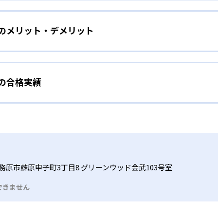
をしたい幼児向け
ら少しずつ難易度を上げていくことで子どもたちは多くの成功体
）のメリット・デメリット
分かれた教材で、わかる楽しさを経験しながら無理なく力を高め
わせて内容も調整するため、小学校に入ってもつまずきにくい
タイル
手教科を克服したい子ども向け
から高度な問題へと、スモールステップで進んでいけるよう工夫
）の合格実績
で勉強するため、集中力や目標に向かって頑張りやり抜く力を育
教えてもらうという受け身の姿勢ではなく、自ら進んで学ぶ姿
応したレベルから学習できるため、難しすぎてやる気を損ねた
、子どものやる気を引き出せるよう適切なヒントを与えたり、声
うことで、少しずつ苦手意識を克服できるだろう。
N）の合格実績は？
どもたちは、自らの学習課題に気がつくようになる。学年を超
る。
格実績は公開していない。志望校への実績があるかどうかは、通
い事と両立したい生徒向け
でも数学・英語・国語の3教科に限られるため、その他の教科に
習状況やスケジュールに合わせて、きめ細やかにカリキュラムを
ルな受講スタイル
務原市蘇原申子町3丁目8 グリーンウッド金武103号室
つでも気軽に相談可能だ。
できません
る時間内であれば、何曜日にでも週2回受講できる。そのため、
っては自宅からのオンライン受講と通室を組み合わせることも