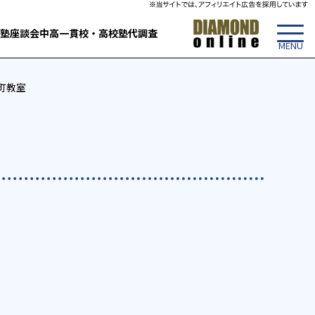
塾
座談会
中高一貫校・高校
塾代調査
こ町教室