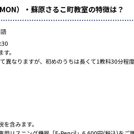
UMON）・蘇原さるこ町教室の特徴は？
国語
:30
ます。
て異なりますが、初めのうちは長くて1教科30分程
税を含みます。
リスニング機器「E-Pencil」6,600円(税込)を