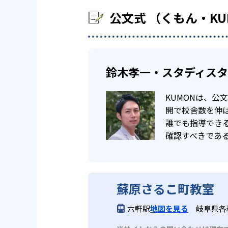
公文式 （くもん・K
鈴木孝一・スタディス
KUMONは、
開で校舎数を伸ば
誰でも指導でき
確認すべきであ
蘇原さるこ町教室
六軒駅
地図を見る
岐阜県各