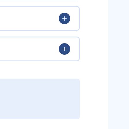
験を積み、学習する楽しさを経験
ていける。
学力を身につけられるだろう。
されている。このスタイルは子ど
むことができる。また、年齢や学
勢を身につけられるだろう。
り、簡単すぎて退屈することもな
かけをしたりしている。苦手な科
えた範囲も学習できるため、早い
う予定の教室に問い合わせたい。
関しては他塾を検討する必要がある
調整している。
部活や他の習い事で忙しい中高生に
可能だ。