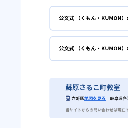
小学校に入る準備
幼児
確実に100点が取れるレベルか
できる。
公文式 （くもん・KUMON
KUMONでは細かいステップに
性格や学習への取り組み姿勢に合
02
自学自習ス
どんなメリットがある？
中学に向けて苦
小学生
KUMONの教材は、簡単な問題
公文式 （くもん・KUMON
KUMONでは自学自習スタイル
もの学習意欲をかき立てるため、
年にとらわれずに自分の学力に相
KUMONでは経験豊富な先生が
い。
目でも自分で解けた達成感を味わ
公文式 （くもん・KUMO
また、自学学習スタイルで学ぶ子
時期から高校教材に進む生徒もい
どんなデメリットがある？
KUMONは、公式サイトでは合
部活や習
中学生・高校生
蘇原さるこ町教室
KUMONでは、中高生のクラス
KUMONでは、一人ひとりの学
03
フレキシブ
六軒駅
地図を見る
岐阜県各
だろう。
宿題の量や進め方に関しては、い
当サイトからの問い合わせは現在
KUMONでは、教室が開いてい
も通室しやすい。また、教室によ