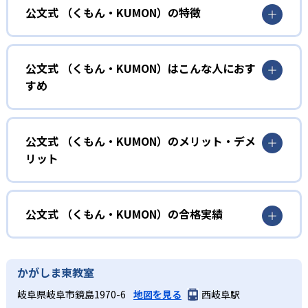
公文式 （くもん・KUMON）の特徴
01
無学年式の学力別学習
公文式 （くもん・KUMON）はこんな人におす
KUMONでは、年齢や学年にとらわれずに、一人ひとりの学
すめ
力に応じたレベルから学習を始めている。
確実に100点が取れるレベルから少しずつ難易度を上げてい
幼児
くことで子どもたちは多くの成功体験を積み、学習する楽
小学校に入る準備をしたい幼児向け
公文式 （くもん・KUMON）のメリット・デメ
しさを経験できる。
リット
KUMONでは細かいステップに分かれた教材で、わかる楽し
02
自学自習スタイル
さを経験しながら無理なく力を高めていける。
どんなメリットがある？
性格や学習への取り組み姿勢に合わせて内容も調整するた
KUMONの教材は、簡単な問題から高度な問題へと、スモー
め、小学校に入ってもつまずきにくい学力を身につけられ
ルステップで進んでいけるよう工夫されている。このスタ
KUMONでは自学自習スタイルで勉強するため、集中力や目
公文式 （くもん・KUMON）の合格実績
るだろう。
イルは子どもの学習意欲をかき立てるため、教えてもらう
標に向かって頑張りやり抜く力を育むことができる。ま
という受け身の姿勢ではなく、自ら進んで学ぶ姿勢を身に
た、年齢や学年にとらわれずに自分の学力に相応したレベ
公文式 （くもん・KUMON）の合格実績は？
小学生
つけられるだろう。
ルから学習できるため、難しすぎてやる気を損ねたり、簡
KUMONは、公式サイトでは合格実績は公開していない。志
中学に向けて苦手教科を克服したい子ども向け
かがしま東教室
単すぎて退屈することもない。
また、自学学習スタイルで学ぶ子どもたちは、自らの学習
望校への実績があるかどうかは、通う予定の教室に問い合
KUMONでは経験豊富な先生が、子どものやる気を引き出せ
岐阜県岐阜市鏡島1970-6
地図を見る
西岐阜駅
課題に気がつくようになる。学年を超えた範囲も学習でき
どんなデメリットがある？
わせたい。
るよう適切なヒントを与えたり、声かけをしたりしてい