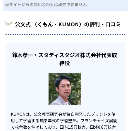
るため、早い時期から高校教材に進む生徒もいる。
当サイトからの問い合わせは現在できません
KUMONでは、中高生のクラスでも数学・英語・国語の3教
る。苦手な科目でも自分で解けた達成感を味わうことで、
03
フレキシブルな受講スタイル
科に限られるため、その他の教科に関しては他塾を検討す
少しずつ苦手意識を克服できるだろう。
る必要があるだろう。
中学生・高校生
公文式 （くもん・KUMON）の評判・口コミ
KUMONでは、教室が開いている時間内であれば、何曜日に
でも週2回受講できる。そのため、部活や他の習い事で忙し
部活や習い事と両立したい生徒向け
い中高生にも通室しやすい。また、教室によっては自宅か
KUMONでは、一人ひとりの学習状況やスケジュールに合わ
らのオンライン受講と通室を組み合わせることも可能だ。
せて、きめ細やかにカリキュラムを調整している。
鈴木孝一・スタディスタジオ株式会社代表取
宿題の量や進め方に関しては、いつでも気軽に相談可能
締役
だ。
KUMONは、公文教育研究会が独自開発したプリントを使
用して学習する無学年式の学習塾だ。フランチャイズ展開
で校舎数を伸ばしており、国内1.5万校舎、国外0.8万校舎