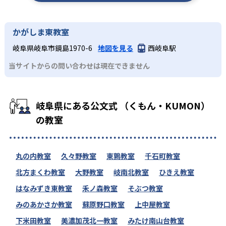
かがしま東教室
岐阜県岐阜市鏡島1970-6
地図を見る
西岐阜駅
当サイトからの問い合わせは現在できません
岐阜県にある公文式 （くもん・KUMON）
の教室
丸の内教室
久々野教室
東鶉教室
千石町教室
北方まくわ教室
大野教室
岐南北教室
ひきえ教室
はなみずき東教室
禾ノ森教室
そぶつ教室
みのあかさか教室
蘇原野口教室
上中屋教室
下米田教室
美濃加茂北一教室
みたけ南山台教室