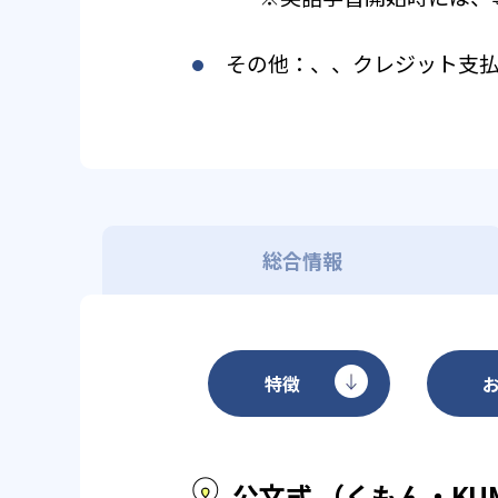
その他：、、クレジット支
総合情報
特徴
公文式 （くもん・KU