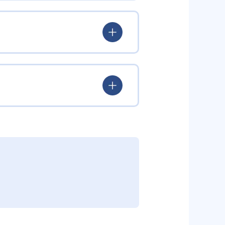
験を積み、学習する楽しさを経験
ていける。
学力を身につけられるだろう。
されている。このスタイルは子ど
むことができる。また、年齢や学
勢を身につけられるだろう。
り、簡単すぎて退屈することもな
かけをしたりしている。苦手な科
えた範囲も学習できるため、早い
う予定の教室に問い合わせたい。
関しては他塾を検討する必要がある
調整している。
部活や他の習い事で忙しい中高生に
可能だ。