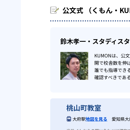
公文式 （くもん・K
鈴木孝一・スタディス
KUMONは、
開で校舎数を伸ば
誰でも指導でき
確認すべきであ
桃山町教室
大府駅
地図を見る
愛知県大