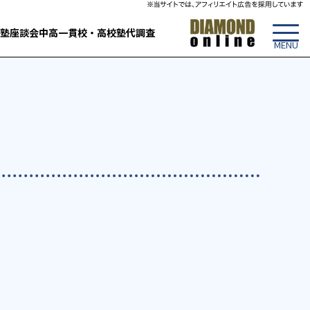
塾
座談会
中高一貫校・高校
塾代調査