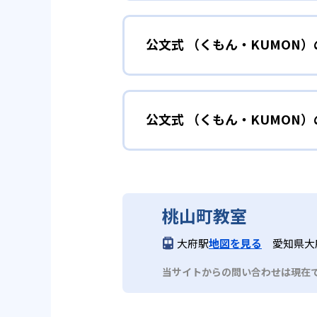
小学校に入る準備
幼児
確実に100点が取れるレベルか
できる。
公文式 （くもん・KUMON
KUMONでは細かいステップに
性格や学習への取り組み姿勢に合
02
自学自習ス
どんなメリットがある？
中学に向けて苦
小学生
KUMONの教材は、簡単な問題
公文式 （くもん・KUMON
KUMONでは自学自習スタイル
もの学習意欲をかき立てるため、
年にとらわれずに自分の学力に相
KUMONでは経験豊富な先生が
い。
目でも自分で解けた達成感を味わ
公文式 （くもん・KUMO
また、自学学習スタイルで学ぶ子
時期から高校教材に進む生徒もい
どんなデメリットがある？
KUMONは、公式サイトでは合
部活や習
中学生・高校生
桃山町教室
KUMONでは、中高生のクラス
KUMONでは、一人ひとりの学
03
フレキシブ
大府駅
地図を見る
愛知県大
だろう。
宿題の量や進め方に関しては、い
当サイトからの問い合わせは現在
KUMONでは、教室が開いてい
も通室しやすい。また、教室によ