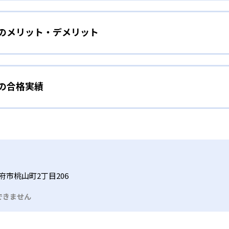
をしたい幼児向け
ら少しずつ難易度を上げていくことで子どもたちは多くの成功体
）のメリット・デメリット
分かれた教材で、わかる楽しさを経験しながら無理なく力を高め
わせて内容も調整するため、小学校に入ってもつまずきにくい
タイル
手教科を克服したい子ども向け
から高度な問題へと、スモールステップで進んでいけるよう工夫
）の合格実績
で勉強するため、集中力や目標に向かって頑張りやり抜く力を育
教えてもらうという受け身の姿勢ではなく、自ら進んで学ぶ姿
応したレベルから学習できるため、難しすぎてやる気を損ねた
、子どものやる気を引き出せるよう適切なヒントを与えたり、声
うことで、少しずつ苦手意識を克服できるだろう。
N）の合格実績は？
どもたちは、自らの学習課題に気がつくようになる。学年を超
る。
格実績は公開していない。志望校への実績があるかどうかは、通
い事と両立したい生徒向け
でも数学・英語・国語の3教科に限られるため、その他の教科に
習状況やスケジュールに合わせて、きめ細やかにカリキュラムを
ルな受講スタイル
府市桃山町2丁目206
つでも気軽に相談可能だ。
できません
る時間内であれば、何曜日にでも週2回受講できる。そのため、
っては自宅からのオンライン受講と通室を組み合わせることも