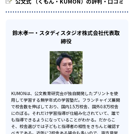
公文式 （くもん・KUMON）の評判・口コミ
KUMONでは、教室が開いている時間内であれば、何曜日に
でも週2回受講できる。そのため、部活や他の習い事で忙し
部活や習い事と両立したい生徒向け
い中高生にも通室しやすい。また、教室によっては自宅か
KUMONでは、一人ひとりの学習状況やスケジュールに合わ
らのオンライン受講と通室を組み合わせることも可能だ。
せて、きめ細やかにカリキュラムを調整している。
鈴木孝一・スタディスタジオ株式会社代表取
宿題の量や進め方に関しては、いつでも気軽に相談可能
締役
だ。
KUMONは、公文教育研究会が独自開発したプリントを使
用して学習する無学年式の学習塾だ。フランチャイズ展開
で校舎数を伸ばしており、国内1.5万校舎、国外0.8万校舎
にのぼる。それだけ学習指導が仕組み化されていて、誰で
も指導できるようになっていることがわかる。だからこ
そ、校舎選びでは子どもと指導者の相性をきちんと確認す
べきである。近所に2校舎ある場合も多いので、両方見学