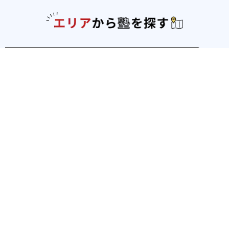
エリアか
北海道・東北
北海道
青森県
岩手県
宮城県
秋田県
山形
県
福島県
関東
東京都
神奈川県
埼玉県
千葉県
茨城県
栃木
県
群馬県
北陸
新潟県
富山県
石川県
福井県
中部