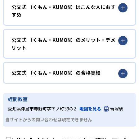
公文式 （くもん・KUMON）はこんな人におす
KUMONでは、年齢や学年にとらわれずに、一人ひとりの学
すめ
力に応じたレベルから学習を始めている。
確実に100点が取れるレベルから少しずつ難易度を上げてい
幼児
くことで子どもたちは多くの成功体験を積み、学習する楽
小学校に入る準備をしたい幼児向け
公文式 （くもん・KUMON）のメリット・デメ
しさを経験できる。
リット
KUMONでは細かいステップに分かれた教材で、わかる楽し
02
自学自習スタイル
さを経験しながら無理なく力を高めていける。
どんなメリットがある？
性格や学習への取り組み姿勢に合わせて内容も調整するた
KUMONの教材は、簡単な問題から高度な問題へと、スモー
め、小学校に入ってもつまずきにくい学力を身につけられ
ルステップで進んでいけるよう工夫されている。このスタ
KUMONでは自学自習スタイルで勉強するため、集中力や目
公文式 （くもん・KUMON）の合格実績
るだろう。
イルは子どもの学習意欲をかき立てるため、教えてもらう
標に向かって頑張りやり抜く力を育むことができる。ま
という受け身の姿勢ではなく、自ら進んで学ぶ姿勢を身に
た、年齢や学年にとらわれずに自分の学力に相応したレベ
公文式 （くもん・KUMON）の合格実績は？
小学生
つけられるだろう。
ルから学習できるため、難しすぎてやる気を損ねたり、簡
KUMONは、公式サイトでは合格実績は公開していない。志
中学に向けて苦手教科を克服したい子ども向け
蛭間教室
単すぎて退屈することもない。
また、自学学習スタイルで学ぶ子どもたちは、自らの学習
望校への実績があるかどうかは、通う予定の教室に問い合
KUMONでは経験豊富な先生が、子どものやる気を引き出せ
愛知県津島市寺野町字下ノ町39の2
地図を見る
青塚駅
課題に気がつくようになる。学年を超えた範囲も学習でき
どんなデメリットがある？
わせたい。
るよう適切なヒントを与えたり、声かけをしたりしてい
るため、早い時期から高校教材に進む生徒もいる。
当サイトからの問い合わせは現在できません
KUMONでは、中高生のクラスでも数学・英語・国語の3教
る。苦手な科目でも自分で解けた達成感を味わうことで、
03
フレキシブルな受講スタイル
科に限られるため、その他の教科に関しては他塾を検討す
少しずつ苦手意識を克服できるだろう。
る必要があるだろう。
中学生・高校生