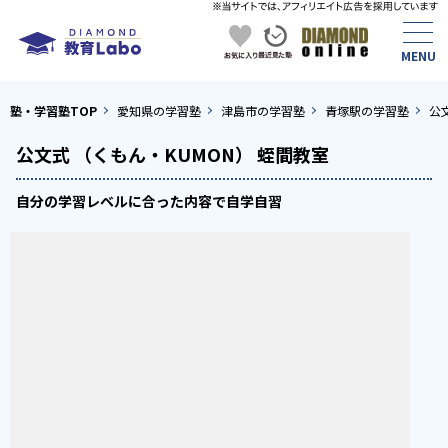
塾・学習塾TOP
愛知県の学習塾
津島市の学習塾
青塚駅の学習塾
公
公文式 （くもん・KUMON） 蛭間教室
自分の学習レベルに合った内容で自学自習