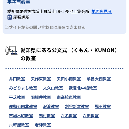
平子西教室
愛知県尾張旭市城山町城山19-1 長池上集会所
地図を見る
尾張旭駅
当サイトからの問い合わせは現在できません
愛知県にある公文式 （くもん・KUMON）
の教室
井田教室
矢作東教室
矢田小南教室
牟呂大西教室
みどりまち教室
文久山教室
武豊北中根教室
平芝教室
羽根井教室
南高校東教室
運動公園北教室
沢渡教室
刈谷新富教室
児玉教室
市場木町教室
鴨付教室
六名教室
六田教室
六軒屋教室
老津教室