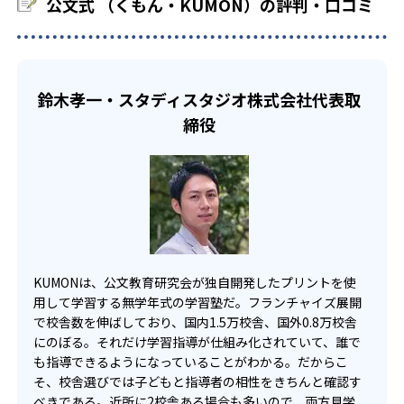
公文式 （くもん・KUMON）の評判・口コミ
でも週2回受講できる。そのため、部活や他の習い事で忙し
部活や習い事と両立したい生徒向け
い中高生にも通室しやすい。また、教室によっては自宅か
KUMONでは、一人ひとりの学習状況やスケジュールに合わ
らのオンライン受講と通室を組み合わせることも可能だ。
せて、きめ細やかにカリキュラムを調整している。
宿題の量や進め方に関しては、いつでも気軽に相談可能
鈴木孝一・スタディスタジオ株式会社代表取
だ。
締役
KUMONは、公文教育研究会が独自開発したプリントを使
用して学習する無学年式の学習塾だ。フランチャイズ展開
で校舎数を伸ばしており、国内1.5万校舎、国外0.8万校舎
にのぼる。それだけ学習指導が仕組み化されていて、誰で
も指導できるようになっていることがわかる。だからこ
そ、校舎選びでは子どもと指導者の相性をきちんと確認す
べきである。近所に2校舎ある場合も多いので、両方見学