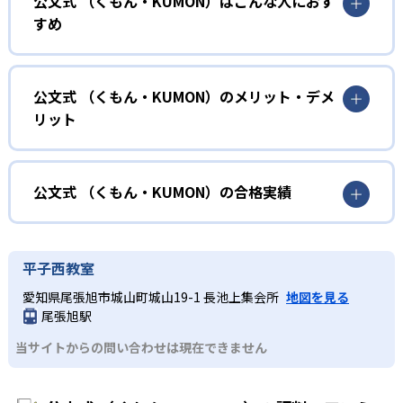
公文式 （くもん・KUMON）はこんな人におす
KUMONでは、年齢や学年にとらわれずに、一人ひとりの学
すめ
力に応じたレベルから学習を始めている。
確実に100点が取れるレベルから少しずつ難易度を上げてい
幼児
くことで子どもたちは多くの成功体験を積み、学習する楽
小学校に入る準備をしたい幼児向け
公文式 （くもん・KUMON）のメリット・デメ
しさを経験できる。
リット
KUMONでは細かいステップに分かれた教材で、わかる楽し
02
自学自習スタイル
さを経験しながら無理なく力を高めていける。
どんなメリットがある？
性格や学習への取り組み姿勢に合わせて内容も調整するた
KUMONの教材は、簡単な問題から高度な問題へと、スモー
め、小学校に入ってもつまずきにくい学力を身につけられ
ルステップで進んでいけるよう工夫されている。このスタ
KUMONでは自学自習スタイルで勉強するため、集中力や目
公文式 （くもん・KUMON）の合格実績
るだろう。
イルは子どもの学習意欲をかき立てるため、教えてもらう
標に向かって頑張りやり抜く力を育むことができる。ま
という受け身の姿勢ではなく、自ら進んで学ぶ姿勢を身に
た、年齢や学年にとらわれずに自分の学力に相応したレベ
公文式 （くもん・KUMON）の合格実績は？
小学生
つけられるだろう。
ルから学習できるため、難しすぎてやる気を損ねたり、簡
KUMONは、公式サイトでは合格実績は公開していない。志
中学に向けて苦手教科を克服したい子ども向け
平子西教室
単すぎて退屈することもない。
また、自学学習スタイルで学ぶ子どもたちは、自らの学習
望校への実績があるかどうかは、通う予定の教室に問い合
KUMONでは経験豊富な先生が、子どものやる気を引き出せ
愛知県尾張旭市城山町城山19-1 長池上集会所
地図を見る
課題に気がつくようになる。学年を超えた範囲も学習でき
どんなデメリットがある？
わせたい。
るよう適切なヒントを与えたり、声かけをしたりしてい
尾張旭駅
るため、早い時期から高校教材に進む生徒もいる。
KUMONでは、中高生のクラスでも数学・英語・国語の3教
る。苦手な科目でも自分で解けた達成感を味わうことで、
03
フレキシブルな受講スタイル
当サイトからの問い合わせは現在できません
科に限られるため、その他の教科に関しては他塾を検討す
少しずつ苦手意識を克服できるだろう。
る必要があるだろう。
中学生・高校生
KUMONでは、教室が開いている時間内であれば、何曜日に