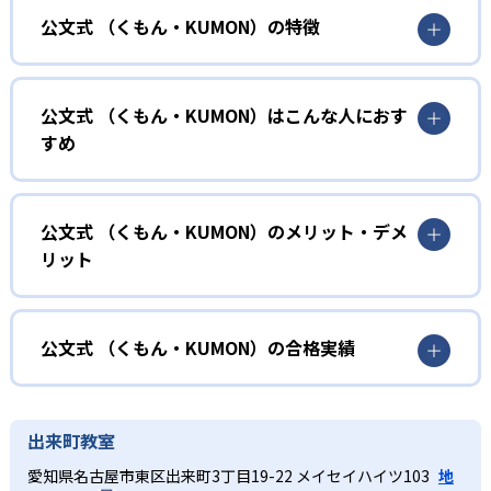
公文式 （くもん・KUMON）の特徴
01
無学年式の学力別学習
公文式 （くもん・KUMON）はこんな人におす
KUMONでは、年齢や学年にとらわれずに、一人ひとりの学
すめ
力に応じたレベルから学習を始めている。
確実に100点が取れるレベルから少しずつ難易度を上げてい
幼児
くことで子どもたちは多くの成功体験を積み、学習する楽
小学校に入る準備をしたい幼児向け
公文式 （くもん・KUMON）のメリット・デメ
しさを経験できる。
リット
KUMONでは細かいステップに分かれた教材で、わかる楽し
02
自学自習スタイル
さを経験しながら無理なく力を高めていける。
どんなメリットがある？
性格や学習への取り組み姿勢に合わせて内容も調整するた
KUMONの教材は、簡単な問題から高度な問題へと、スモー
め、小学校に入ってもつまずきにくい学力を身につけられ
ルステップで進んでいけるよう工夫されている。このスタ
KUMONでは自学自習スタイルで勉強するため、集中力や目
公文式 （くもん・KUMON）の合格実績
るだろう。
イルは子どもの学習意欲をかき立てるため、教えてもらう
標に向かって頑張りやり抜く力を育むことができる。ま
という受け身の姿勢ではなく、自ら進んで学ぶ姿勢を身に
た、年齢や学年にとらわれずに自分の学力に相応したレベ
公文式 （くもん・KUMON）の合格実績は？
小学生
つけられるだろう。
ルから学習できるため、難しすぎてやる気を損ねたり、簡
KUMONは、公式サイトでは合格実績は公開していない。志
中学に向けて苦手教科を克服したい子ども向け
出来町教室
単すぎて退屈することもない。
また、自学学習スタイルで学ぶ子どもたちは、自らの学習
望校への実績があるかどうかは、通う予定の教室に問い合
KUMONでは経験豊富な先生が、子どものやる気を引き出せ
愛知県名古屋市東区出来町3丁目19-22 メイセイハイツ103
地
課題に気がつくようになる。学年を超えた範囲も学習でき
どんなデメリットがある？
わせたい。