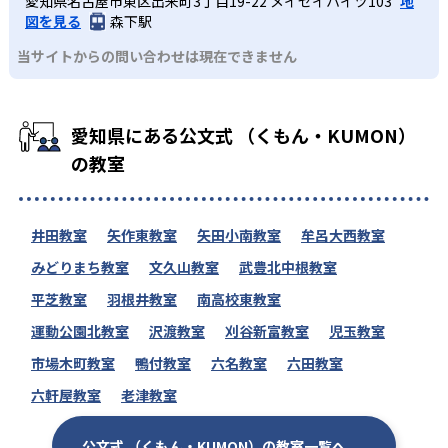
愛知県名古屋市東区出来町3丁目19-22 メイセイハイツ103
地
図を見る
森下駅
当サイトからの問い合わせは現在できません
愛知県にある公文式 （くもん・KUMON）
の教室
井田教室
矢作東教室
矢田小南教室
牟呂大西教室
みどりまち教室
文久山教室
武豊北中根教室
平芝教室
羽根井教室
南高校東教室
運動公園北教室
沢渡教室
刈谷新富教室
児玉教室
市場木町教室
鴨付教室
六名教室
六田教室
六軒屋教室
老津教室
公文式 （くもん・KUMON）の教室一覧へ