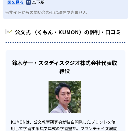
るよう適切なヒントを与えたり、声かけをしたりしてい
図を見る
森下駅
るため、早い時期から高校教材に進む生徒もいる。
KUMONでは、中高生のクラスでも数学・英語・国語の3教
る。苦手な科目でも自分で解けた達成感を味わうことで、
03
フレキシブルな受講スタイル
当サイトからの問い合わせは現在できません
科に限られるため、その他の教科に関しては他塾を検討す
少しずつ苦手意識を克服できるだろう。
る必要があるだろう。
中学生・高校生
KUMONでは、教室が開いている時間内であれば、何曜日に
公文式 （くもん・KUMON）の評判・口コミ
でも週2回受講できる。そのため、部活や他の習い事で忙し
部活や習い事と両立したい生徒向け
い中高生にも通室しやすい。また、教室によっては自宅か
KUMONでは、一人ひとりの学習状況やスケジュールに合わ
らのオンライン受講と通室を組み合わせることも可能だ。
せて、きめ細やかにカリキュラムを調整している。
宿題の量や進め方に関しては、いつでも気軽に相談可能
鈴木孝一・スタディスタジオ株式会社代表取
だ。
締役
KUMONは、公文教育研究会が独自開発したプリントを使
用して学習する無学年式の学習塾だ。フランチャイズ展開