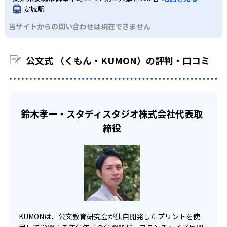
わせたい。
るよう適切なヒントを与えたり、声かけをしたりしてい
安城駅
るため、早い時期から高校教材に進む生徒もいる。
KUMONでは、中高生のクラスでも数学・英語・国語の3教
る。苦手な科目でも自分で解けた達成感を味わうことで、
03
フレキシブルな受講スタイル
当サイトからの問い合わせは現在できません
科に限られるため、その他の教科に関しては他塾を検討す
少しずつ苦手意識を克服できるだろう。
る必要があるだろう。
中学生・高校生
KUMONでは、教室が開いている時間内であれば、何曜日に
公文式 （くもん・KUMON）の評判・口コミ
でも週2回受講できる。そのため、部活や他の習い事で忙し
部活や習い事と両立したい生徒向け
い中高生にも通室しやすい。また、教室によっては自宅か
KUMONでは、一人ひとりの学習状況やスケジュールに合わ
らのオンライン受講と通室を組み合わせることも可能だ。
せて、きめ細やかにカリキュラムを調整している。
宿題の量や進め方に関しては、いつでも気軽に相談可能
鈴木孝一・スタディスタジオ株式会社代表取
だ。
締役
KUMONは、公文教育研究会が独自開発したプリントを使