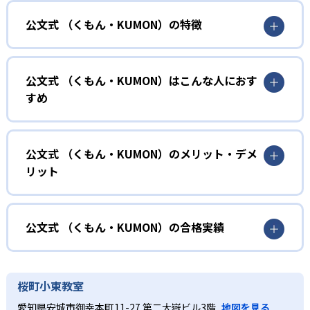
公文式 （くもん・KUMON）の特徴
01
無学年式の学力別学習
公文式 （くもん・KUMON）はこんな人におす
KUMONでは、年齢や学年にとらわれずに、一人ひとりの学
すめ
力に応じたレベルから学習を始めている。
確実に100点が取れるレベルから少しずつ難易度を上げてい
幼児
くことで子どもたちは多くの成功体験を積み、学習する楽
小学校に入る準備をしたい幼児向け
公文式 （くもん・KUMON）のメリット・デメ
しさを経験できる。
リット
KUMONでは細かいステップに分かれた教材で、わかる楽し
02
自学自習スタイル
さを経験しながら無理なく力を高めていける。
どんなメリットがある？
性格や学習への取り組み姿勢に合わせて内容も調整するた
KUMONの教材は、簡単な問題から高度な問題へと、スモー
め、小学校に入ってもつまずきにくい学力を身につけられ
ルステップで進んでいけるよう工夫されている。このスタ
KUMONでは自学自習スタイルで勉強するため、集中力や目
公文式 （くもん・KUMON）の合格実績
るだろう。
イルは子どもの学習意欲をかき立てるため、教えてもらう
標に向かって頑張りやり抜く力を育むことができる。ま
という受け身の姿勢ではなく、自ら進んで学ぶ姿勢を身に
た、年齢や学年にとらわれずに自分の学力に相応したレベ
公文式 （くもん・KUMON）の合格実績は？
小学生
つけられるだろう。
ルから学習できるため、難しすぎてやる気を損ねたり、簡
KUMONは、公式サイトでは合格実績は公開していない。志
中学に向けて苦手教科を克服したい子ども向け
桜町小東教室
単すぎて退屈することもない。
また、自学学習スタイルで学ぶ子どもたちは、自らの学習
望校への実績があるかどうかは、通う予定の教室に問い合
KUMONでは経験豊富な先生が、子どものやる気を引き出せ
愛知県安城市御幸本町11-27 第二大嶽ビル3階
地図を見る
課題に気がつくようになる。学年を超えた範囲も学習でき
どんなデメリットがある？