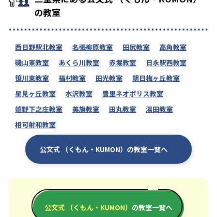
の教室
西日野駅北教室
名張柳原教室
田尻教室
高角教室
磯山東教室
あくら川教室
赤堀教室
日永駅西教室
笹川東教室
福村教室
田光教室
朝日梅ヶ丘教室
星見ヶ丘教室
水沢教室
豊里ネオポリス教室
嬉野下之庄教室
美旗教室
田丸教室
湯田教室
相可射和教室
公文式 （くもん・KUMON）の教室一覧へ
公文式 （くもん・KUMON）
の教室一覧へ