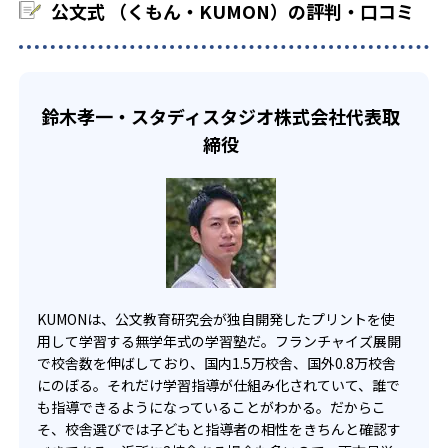
中学生・高校生
公文式 （くもん・KUMON）の評判・口コミ
KUMONでは、教室が開いている時間内であれば、何曜日に
でも週2回受講できる。そのため、部活や他の習い事で忙し
部活や習い事と両立したい生徒向け
い中高生にも通室しやすい。また、教室によっては自宅か
KUMONでは、一人ひとりの学習状況やスケジュールに合わ
らのオンライン受講と通室を組み合わせることも可能だ。
せて、きめ細やかにカリキュラムを調整している。
鈴木孝一・スタディスタジオ株式会社代表取
宿題の量や進め方に関しては、いつでも気軽に相談可能
締役
だ。
KUMONは、公文教育研究会が独自開発したプリントを使
用して学習する無学年式の学習塾だ。フランチャイズ展開
で校舎数を伸ばしており、国内1.5万校舎、国外0.8万校舎
にのぼる。それだけ学習指導が仕組み化されていて、誰で
も指導できるようになっていることがわかる。だからこ
そ、校舎選びでは子どもと指導者の相性をきちんと確認す