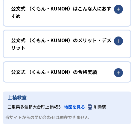
公文式 （くもん・KUMON）はこんな人におす
KUMONでは、年齢や学年にとらわれずに、一人ひとりの学
すめ
力に応じたレベルから学習を始めている。
確実に100点が取れるレベルから少しずつ難易度を上げてい
幼児
くことで子どもたちは多くの成功体験を積み、学習する楽
小学校に入る準備をしたい幼児向け
公文式 （くもん・KUMON）のメリット・デメ
しさを経験できる。
リット
KUMONでは細かいステップに分かれた教材で、わかる楽し
02
自学自習スタイル
さを経験しながら無理なく力を高めていける。
どんなメリットがある？
性格や学習への取り組み姿勢に合わせて内容も調整するた
KUMONの教材は、簡単な問題から高度な問題へと、スモー
め、小学校に入ってもつまずきにくい学力を身につけられ
ルステップで進んでいけるよう工夫されている。このスタ
KUMONでは自学自習スタイルで勉強するため、集中力や目
公文式 （くもん・KUMON）の合格実績
るだろう。
イルは子どもの学習意欲をかき立てるため、教えてもらう
標に向かって頑張りやり抜く力を育むことができる。ま
という受け身の姿勢ではなく、自ら進んで学ぶ姿勢を身に
た、年齢や学年にとらわれずに自分の学力に相応したレベ
公文式 （くもん・KUMON）の合格実績は？
小学生
つけられるだろう。
ルから学習できるため、難しすぎてやる気を損ねたり、簡
KUMONは、公式サイトでは合格実績は公開していない。志
中学に向けて苦手教科を克服したい子ども向け
上楠教室
単すぎて退屈することもない。
また、自学学習スタイルで学ぶ子どもたちは、自らの学習
望校への実績があるかどうかは、通う予定の教室に問い合
KUMONでは経験豊富な先生が、子どものやる気を引き出せ
三重県多気郡大台町上楠455
地図を見る
川添駅
課題に気がつくようになる。学年を超えた範囲も学習でき
どんなデメリットがある？
わせたい。
るよう適切なヒントを与えたり、声かけをしたりしてい
るため、早い時期から高校教材に進む生徒もいる。
当サイトからの問い合わせは現在できません
KUMONでは、中高生のクラスでも数学・英語・国語の3教
る。苦手な科目でも自分で解けた達成感を味わうことで、
03
フレキシブルな受講スタイル
科に限られるため、その他の教科に関しては他塾を検討す
少しずつ苦手意識を克服できるだろう。
る必要があるだろう。