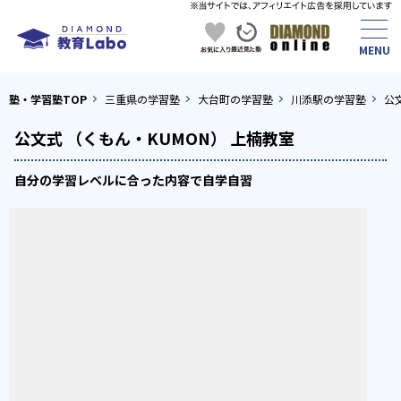
塾・学習塾TOP
三重県の学習塾
大台町の学習塾
川添駅の学習塾
公
公文式 （くもん・KUMON） 上楠教室
自分の学習レベルに合った内容で自学自習