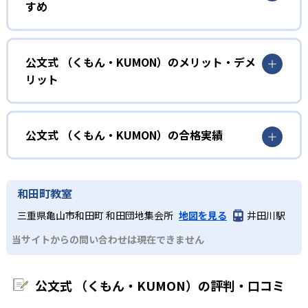
すめ
力に応じたレベルから学習を始めている。
確実に100点が取れるレベルから少しずつ難易度を上げてい
幼児
くことで子どもたちは多くの成功体験を積み、学習する楽
小学校に入る準備をしたい幼児向け
公文式 （くもん・KUMON）のメリット・デメ
しさを経験できる。
リット
KUMONでは細かいステップに分かれた教材で、わかる楽し
02
自学自習スタイル
さを経験しながら無理なく力を高めていける。
どんなメリットがある？
性格や学習への取り組み姿勢に合わせて内容も調整するた
KUMONの教材は、簡単な問題から高度な問題へと、スモー
め、小学校に入ってもつまずきにくい学力を身につけられ
ルステップで進んでいけるよう工夫されている。このスタ
KUMONでは自学自習スタイルで勉強するため、集中力や目
公文式 （くもん・KUMON）の合格実績
るだろう。
イルは子どもの学習意欲をかき立てるため、教えてもらう
標に向かって頑張りやり抜く力を育むことができる。ま
という受け身の姿勢ではなく、自ら進んで学ぶ姿勢を身に
た、年齢や学年にとらわれずに自分の学力に相応したレベ
公文式 （くもん・KUMON）の合格実績は？
小学生
つけられるだろう。
ルから学習できるため、難しすぎてやる気を損ねたり、簡
KUMONは、公式サイトでは合格実績は公開していない。志
中学に向けて苦手教科を克服したい子ども向け
和田町教室
単すぎて退屈することもない。
また、自学学習スタイルで学ぶ子どもたちは、自らの学習
望校への実績があるかどうかは、通う予定の教室に問い合
KUMONでは経験豊富な先生が、子どものやる気を引き出せ
三重県亀山市和田町 和田団地集会所
地図を見る
井田川駅
課題に気がつくようになる。学年を超えた範囲も学習でき
どんなデメリットがある？
わせたい。
るよう適切なヒントを与えたり、声かけをしたりしてい
るため、早い時期から高校教材に進む生徒もいる。
当サイトからの問い合わせは現在できません
KUMONでは、中高生のクラスでも数学・英語・国語の3教
る。苦手な科目でも自分で解けた達成感を味わうことで、
03
フレキシブルな受講スタイル
科に限られるため、その他の教科に関しては他塾を検討す
少しずつ苦手意識を克服できるだろう。
る必要があるだろう。
中学生・高校生
公文式 （くもん・KUMON）の評判・口コミ
KUMONでは、教室が開いている時間内であれば、何曜日に
でも週2回受講できる。そのため、部活や他の習い事で忙し
部活や習い事と両立したい生徒向け