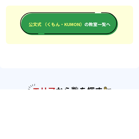
公文式 （くもん・KUMON）
の教室一覧へ
エリアか
北海道・東北
北海道
青森県
岩手県
宮城県
秋田県
山形
県
福島県