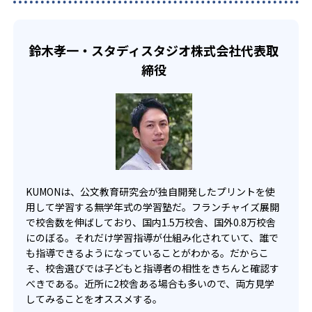
い中高生にも通室しやすい。また、教室によっては自宅か
KUMONでは、一人ひとりの学習状況やスケジュールに合わ
らのオンライン受講と通室を組み合わせることも可能だ。
せて、きめ細やかにカリキュラムを調整している。
鈴木孝一・スタディスタジオ株式会社代表取
宿題の量や進め方に関しては、いつでも気軽に相談可能
締役
だ。
KUMONは、公文教育研究会が独自開発したプリントを使
用して学習する無学年式の学習塾だ。フランチャイズ展開
で校舎数を伸ばしており、国内1.5万校舎、国外0.8万校舎
にのぼる。それだけ学習指導が仕組み化されていて、誰で
も指導できるようになっていることがわかる。だからこ
そ、校舎選びでは子どもと指導者の相性をきちんと確認す
べきである。近所に2校舎ある場合も多いので、両方見学
してみることをオススメする。