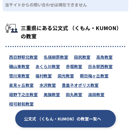
当サイトからの問い合わせは現在できません
三重県にある公文式 （くもん・KUMON）
の教室
西日野駅北教室
名張柳原教室
田尻教室
高角教室
磯山東教室
あくら川教室
赤堀教室
日永駅西教室
笹川東教室
福村教室
田光教室
朝日梅ヶ丘教室
星見ヶ丘教室
水沢教室
豊里ネオポリス教室
嬉野下之庄教室
美旗教室
田丸教室
湯田教室
相可射和教室
公文式 （くもん・KUMON）の教室一覧へ