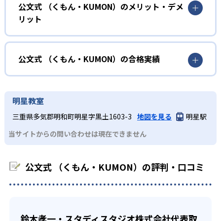
小学校に入る準備をしたい幼児向け
公文式 （くもん・KUMON）のメリット・デメ
しさを経験できる。
リット
KUMONでは細かいステップに分かれた教材で、わかる楽し
02
自学自習スタイル
さを経験しながら無理なく力を高めていける。
どんなメリットがある？
性格や学習への取り組み姿勢に合わせて内容も調整するた
KUMONの教材は、簡単な問題から高度な問題へと、スモー
め、小学校に入ってもつまずきにくい学力を身につけられ
ルステップで進んでいけるよう工夫されている。このスタ
KUMONでは自学自習スタイルで勉強するため、集中力や目
公文式 （くもん・KUMON）の合格実績
るだろう。
イルは子どもの学習意欲をかき立てるため、教えてもらう
標に向かって頑張りやり抜く力を育むことができる。ま
という受け身の姿勢ではなく、自ら進んで学ぶ姿勢を身に
た、年齢や学年にとらわれずに自分の学力に相応したレベ
公文式 （くもん・KUMON）の合格実績は？
小学生
つけられるだろう。
ルから学習できるため、難しすぎてやる気を損ねたり、簡
KUMONは、公式サイトでは合格実績は公開していない。志
中学に向けて苦手教科を克服したい子ども向け
明星教室
単すぎて退屈することもない。
また、自学学習スタイルで学ぶ子どもたちは、自らの学習
望校への実績があるかどうかは、通う予定の教室に問い合
KUMONでは経験豊富な先生が、子どものやる気を引き出せ
三重県多気郡明和町明星字黒土1603-3
地図を見る
明星駅
課題に気がつくようになる。学年を超えた範囲も学習でき
どんなデメリットがある？
わせたい。
るよう適切なヒントを与えたり、声かけをしたりしてい
るため、早い時期から高校教材に進む生徒もいる。
当サイトからの問い合わせは現在できません
KUMONでは、中高生のクラスでも数学・英語・国語の3教
る。苦手な科目でも自分で解けた達成感を味わうことで、
03
フレキシブルな受講スタイル
科に限られるため、その他の教科に関しては他塾を検討す
少しずつ苦手意識を克服できるだろう。
る必要があるだろう。
中学生・高校生
公文式 （くもん・KUMON）の評判・口コミ
KUMONでは、教室が開いている時間内であれば、何曜日に
でも週2回受講できる。そのため、部活や他の習い事で忙し
部活や習い事と両立したい生徒向け
い中高生にも通室しやすい。また、教室によっては自宅か
KUMONでは、一人ひとりの学習状況やスケジュールに合わ
らのオンライン受講と通室を組み合わせることも可能だ。
せて、きめ細やかにカリキュラムを調整している。
鈴木孝一・スタディスタジオ株式会社代表取