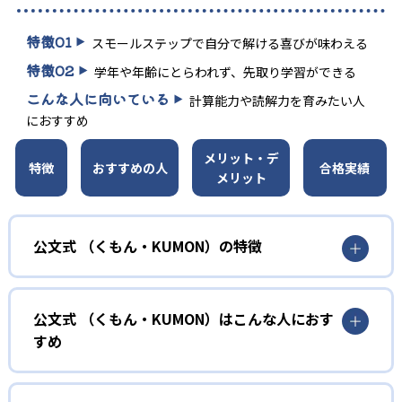
特徴
01
スモールステップで自分で解ける喜びが味わえる
特徴
02
学年や年齢にとらわれず、先取り学習ができる
こんな人に向いている
計算能力や読解力を育みたい人
におすすめ
メリット・デ
特徴
おすすめの人
合格実績
メリット
公文式 （くもん・KUMON）の特徴
01
無学年式の学力別学習
公文式 （くもん・KUMON）はこんな人におす
KUMONでは、年齢や学年にとらわれずに、一人ひとりの学
すめ
力に応じたレベルから学習を始めている。
確実に100点が取れるレベルから少しずつ難易度を上げてい
幼児
くことで子どもたちは多くの成功体験を積み、学習する楽