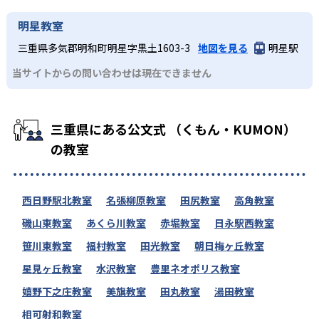
明星教室
三重県多気郡明和町明星字黒土1603-3
地図を見る
明星駅
当サイトからの問い合わせは現在できません
三重県にある公文式 （くもん・KUMON）
の教室
西日野駅北教室
名張柳原教室
田尻教室
高角教室
磯山東教室
あくら川教室
赤堀教室
日永駅西教室
笹川東教室
福村教室
田光教室
朝日梅ヶ丘教室
星見ヶ丘教室
水沢教室
豊里ネオポリス教室
嬉野下之庄教室
美旗教室
田丸教室
湯田教室
相可射和教室