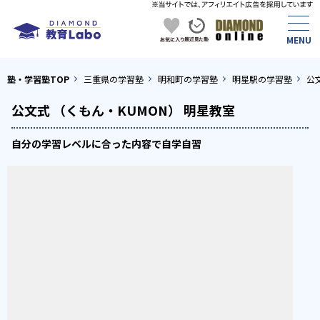
塾・学習塾TOP
三重県の学習塾
明和町の学習塾
明星駅の学習塾
公
公文式 （くもん・KUMON） 明星教室
自分の学習レベルに合った内容で自学自習