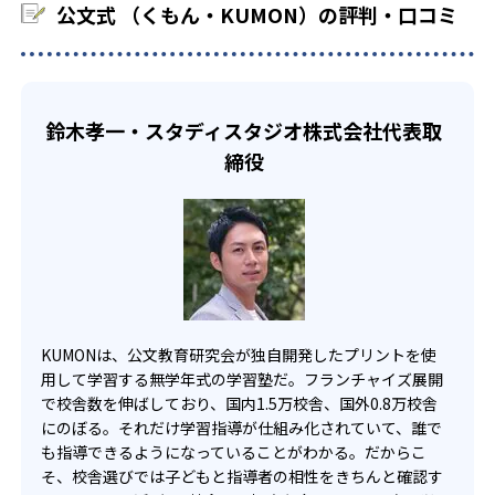
中学生・高校生
公文式 （くもん・KUMON）の評判・口コミ
KUMONでは、教室が開いている時間内であれば、何曜日に
でも週2回受講できる。そのため、部活や他の習い事で忙し
部活や習い事と両立したい生徒向け
い中高生にも通室しやすい。また、教室によっては自宅か
KUMONでは、一人ひとりの学習状況やスケジュールに合わ
らのオンライン受講と通室を組み合わせることも可能だ。
せて、きめ細やかにカリキュラムを調整している。
鈴木孝一・スタディスタジオ株式会社代表取
宿題の量や進め方に関しては、いつでも気軽に相談可能
締役
だ。
KUMONは、公文教育研究会が独自開発したプリントを使
用して学習する無学年式の学習塾だ。フランチャイズ展開
で校舎数を伸ばしており、国内1.5万校舎、国外0.8万校舎
にのぼる。それだけ学習指導が仕組み化されていて、誰で
も指導できるようになっていることがわかる。だからこ
そ、校舎選びでは子どもと指導者の相性をきちんと確認す