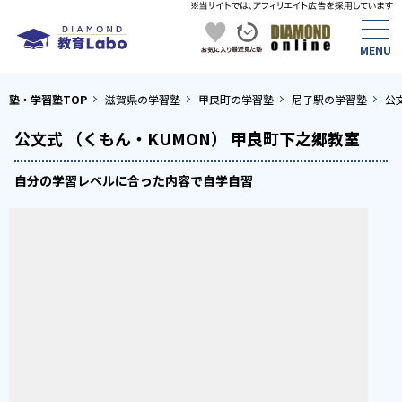
塾・学習塾TOP
滋賀県の学習塾
甲良町の学習塾
尼子駅の学習塾
公
公文式 （くもん・KUMON） 甲良町下之郷教室
自分の学習レベルに合った内容で自学自習