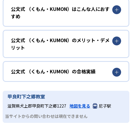
公文式 （くもん・KUMON）はこんな人におす
KUMONでは、年齢や学年にとらわれずに、一人ひとりの学
すめ
力に応じたレベルから学習を始めている。
確実に100点が取れるレベルから少しずつ難易度を上げてい
幼児
くことで子どもたちは多くの成功体験を積み、学習する楽
小学校に入る準備をしたい幼児向け
公文式 （くもん・KUMON）のメリット・デメ
しさを経験できる。
リット
KUMONでは細かいステップに分かれた教材で、わかる楽し
02
自学自習スタイル
さを経験しながら無理なく力を高めていける。
どんなメリットがある？
性格や学習への取り組み姿勢に合わせて内容も調整するた
KUMONの教材は、簡単な問題から高度な問題へと、スモー
め、小学校に入ってもつまずきにくい学力を身につけられ
ルステップで進んでいけるよう工夫されている。このスタ
KUMONでは自学自習スタイルで勉強するため、集中力や目
公文式 （くもん・KUMON）の合格実績
るだろう。
イルは子どもの学習意欲をかき立てるため、教えてもらう
標に向かって頑張りやり抜く力を育むことができる。ま
という受け身の姿勢ではなく、自ら進んで学ぶ姿勢を身に
た、年齢や学年にとらわれずに自分の学力に相応したレベ
公文式 （くもん・KUMON）の合格実績は？
小学生
つけられるだろう。
ルから学習できるため、難しすぎてやる気を損ねたり、簡
KUMONは、公式サイトでは合格実績は公開していない。志
中学に向けて苦手教科を克服したい子ども向け
甲良町下之郷教室
単すぎて退屈することもない。
また、自学学習スタイルで学ぶ子どもたちは、自らの学習
望校への実績があるかどうかは、通う予定の教室に問い合
KUMONでは経験豊富な先生が、子どものやる気を引き出せ
滋賀県犬上郡甲良町下之郷1227
地図を見る
尼子駅
課題に気がつくようになる。学年を超えた範囲も学習でき
どんなデメリットがある？
わせたい。
るよう適切なヒントを与えたり、声かけをしたりしてい
るため、早い時期から高校教材に進む生徒もいる。
当サイトからの問い合わせは現在できません
KUMONでは、中高生のクラスでも数学・英語・国語の3教
る。苦手な科目でも自分で解けた達成感を味わうことで、
03
フレキシブルな受講スタイル
科に限られるため、その他の教科に関しては他塾を検討す
少しずつ苦手意識を克服できるだろう。
る必要があるだろう。