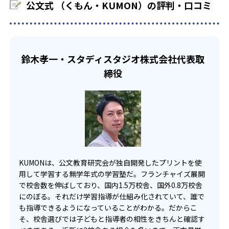
公文式 （くもん・KUMON）の評判・口コミ
でも週2回受講できる。そのため、部活や他の習い事で忙し
部活や習い事と両立したい生徒向け
い中高生にも通室しやすい。また、教室によっては自宅か
KUMONでは、一人ひとりの学習状況やスケジュールに合わ
らのオンライン受講と通室を組み合わせることも可能だ。
せて、きめ細やかにカリキュラムを調整している。
宿題の量や進め方に関しては、いつでも気軽に相談可能
鈴木孝一・スタディスタジオ株式会社代表取
だ。
締役
KUMONは、公文教育研究会が独自開発したプリントを使
用して学習する無学年式の学習塾だ。フランチャイズ展開
で校舎数を伸ばしており、国内1.5万校舎、国外0.8万校舎
にのぼる。それだけ学習指導が仕組み化されていて、誰で
も指導できるようになっていることがわかる。だからこ
そ、校舎選びでは子どもと指導者の相性をきちんと確認す