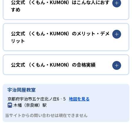
公文式 （くもん・KUMON）はこんな人におす
KUMONでは、年齢や学年にとらわれずに、一人ひとりの学
すめ
力に応じたレベルから学習を始めている。
確実に100点が取れるレベルから少しずつ難易度を上げてい
幼児
くことで子どもたちは多くの成功体験を積み、学習する楽
小学校に入る準備をしたい幼児向け
公文式 （くもん・KUMON）のメリット・デメ
しさを経験できる。
リット
KUMONでは細かいステップに分かれた教材で、わかる楽し
02
自学自習スタイル
さを経験しながら無理なく力を高めていける。
どんなメリットがある？
性格や学習への取り組み姿勢に合わせて内容も調整するた
KUMONの教材は、簡単な問題から高度な問題へと、スモー
め、小学校に入ってもつまずきにくい学力を身につけられ
ルステップで進んでいけるよう工夫されている。このスタ
KUMONでは自学自習スタイルで勉強するため、集中力や目
公文式 （くもん・KUMON）の合格実績
るだろう。
イルは子どもの学習意欲をかき立てるため、教えてもらう
標に向かって頑張りやり抜く力を育むことができる。ま
という受け身の姿勢ではなく、自ら進んで学ぶ姿勢を身に
た、年齢や学年にとらわれずに自分の学力に相応したレベ
公文式 （くもん・KUMON）の合格実績は？
小学生
つけられるだろう。
ルから学習できるため、難しすぎてやる気を損ねたり、簡
KUMONは、公式サイトでは合格実績は公開していない。志
中学に向けて苦手教科を克服したい子ども向け
宇治岡屋教室
単すぎて退屈することもない。
また、自学学習スタイルで学ぶ子どもたちは、自らの学習
望校への実績があるかどうかは、通う予定の教室に問い合
KUMONでは経験豊富な先生が、子どものやる気を引き出せ
京都府宇治市五ケ庄北ノ庄6‐5
地図を見る
課題に気がつくようになる。学年を超えた範囲も学習でき
どんなデメリットがある？
わせたい。
るよう適切なヒントを与えたり、声かけをしたりしてい
木幡（奈良線）駅
るため、早い時期から高校教材に進む生徒もいる。
KUMONでは、中高生のクラスでも数学・英語・国語の3教
る。苦手な科目でも自分で解けた達成感を味わうことで、
03
フレキシブルな受講スタイル
当サイトからの問い合わせは現在できません
科に限られるため、その他の教科に関しては他塾を検討す
少しずつ苦手意識を克服できるだろう。
る必要があるだろう。
中学生・高校生
KUMONでは、教室が開いている時間内であれば、何曜日に