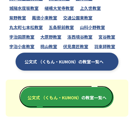
城陽水度坂教室
嵯峨大覚寺教室
上久世教室
紫野教室
鳳徳小東教室
交通公園東教室
丸太町七本松教室
五条駅前教室
山科小野教室
宇治田原教室
大原野教室
洛西境谷教室
宮谷教室
宇治小倉教室
桃山教室
伏見鷹匠教室
羽束師教室
公文式 （くもん・KUMON）の教室一覧へ
公文式 （くもん・KUMON）
の教室一覧へ