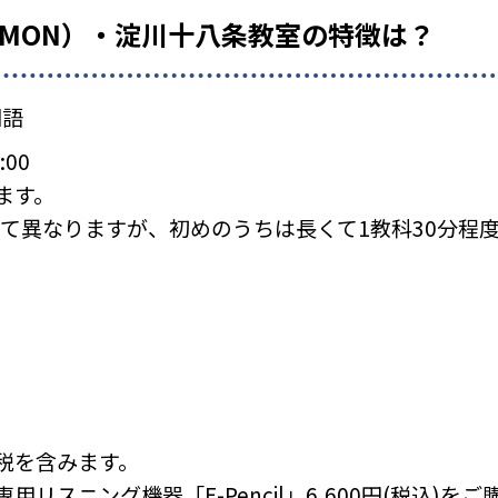
UMON）・淀川十八条教室の特徴は？
国語
:00
ます。
て異なりますが、初めのうちは長くて1教科30分程
税を含みます。
リスニング機器「E-Pencil」6,600円(税込)を