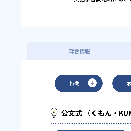
総合情報
特徴
公文式 （くもん・KU