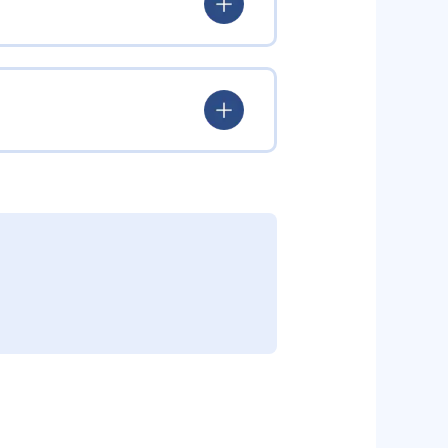
ていける。
学力を身につけられるだろう。
されている。このスタイルは子ど
むことができる。また、年齢や学
勢を身につけられるだろう。
り、簡単すぎて退屈することもな
かけをしたりしている。苦手な科
えた範囲も学習できるため、早い
う予定の教室に問い合わせたい。
関しては他塾を検討する必要がある
調整している。
部活や他の習い事で忙しい中高生に
可能だ。