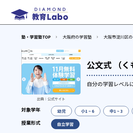
塾・学習塾TOP
大阪府の学習塾
大阪市淀川区の
公文式 （く
自分の学習レベル
出典：
公式サイト
幼児
小1 ~ 6
中1 ~ 3
自立学習