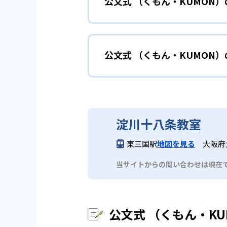
公文式 （くもん・KUMON
KUMONでは細かいステップに
性格や学習への取り組み姿勢に合
02
自学自習ス
どんなメリットがある？
中学に向けて苦
小学生
KUMONの教材は、簡単な問題
公文式 （くもん・KUMON
KUMONでは自学自習スタイル
もの学習意欲をかき立てるため、
年にとらわれずに自分の学力に相
KUMONでは経験豊富な先生が
い。
目でも自分で解けた達成感を味わ
公文式 （くもん・KUMO
また、自学学習スタイルで学ぶ子
時期から高校教材に進む生徒もい
どんなデメリットがある？
KUMONは、公式サイトでは合
部活や習
中学生・高校生
淀川十八条教室
KUMONでは、中高生のクラス
KUMONでは、一人ひとりの学
03
フレキシブ
東三国駅
地図を見る
大阪府
だろう。
宿題の量や進め方に関しては、い
当サイトからの問い合わせは現在
KUMONでは、教室が開いてい
も通室しやすい。また、教室によ
公文式 （くもん・K