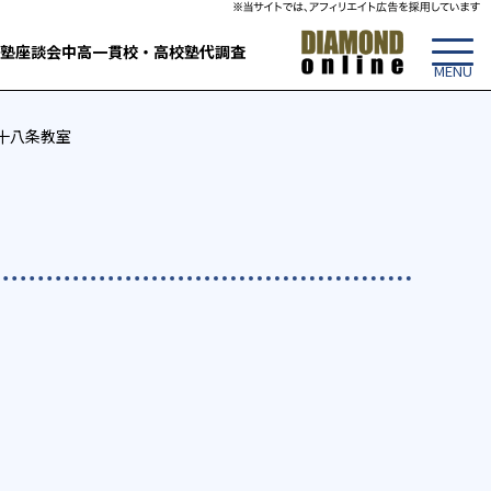
塾
座談会
中高一貫校・高校
塾代調査
川十八条教室