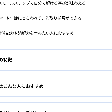
スモールステップで自分で解ける喜びが味わえる
学年や年齢にとらわれず、先取り学習ができる
計算能力や読解力を育みたい人におすすめ
）の特徴
学力別学習
）はこんな人におすすめ
らわれずに、一人ひとりの学力に応じたレベルから学習を始めて
をしたい幼児向け
ら少しずつ難易度を上げていくことで子どもたちは多くの成功体