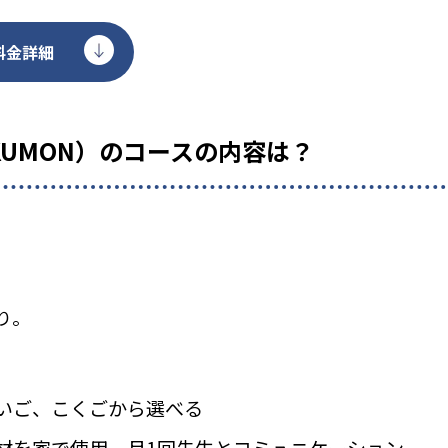
料金詳細
KUMON）のコースの内容は？
り。
いご、こくごから選べる
材を家で使用、月1回先生とコミュニケーション