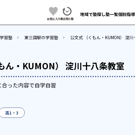
地域で塾探し
塾一覧
個別指導
学習塾
東三国駅の学習塾
公文式 （くもん・KUMON） 淀
もん・KUMON） 淀川十八条教室
に合った内容で自学自習
高1 ~ 3