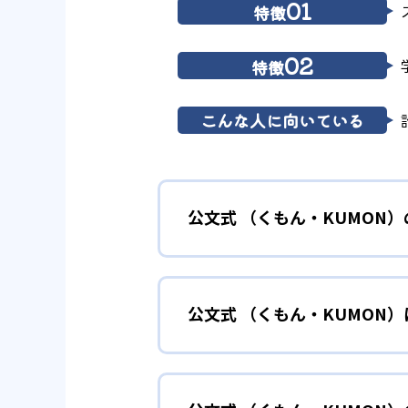
01
特徴
02
特徴
こんな人に向いている
公文式 （くもん・KUMON
01
無学年式の
公文式 （くもん・KUMON
KUMONでは、年齢や学年にと
小学校に入る準備
幼児
確実に100点が取れるレベルか
できる。