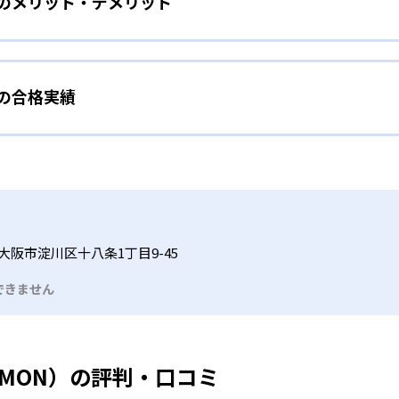
）のメリット・デメリット
分かれた教材で、わかる楽しさを経験しながら無理なく力を高め
わせて内容も調整するため、小学校に入ってもつまずきにくい
タイル
手教科を克服したい子ども向け
から高度な問題へと、スモールステップで進んでいけるよう工夫
）の合格実績
で勉強するため、集中力や目標に向かって頑張りやり抜く力を育
教えてもらうという受け身の姿勢ではなく、自ら進んで学ぶ姿
応したレベルから学習できるため、難しすぎてやる気を損ねた
、子どものやる気を引き出せるよう適切なヒントを与えたり、声
うことで、少しずつ苦手意識を克服できるだろう。
N）の合格実績は？
どもたちは、自らの学習課題に気がつくようになる。学年を超
る。
格実績は公開していない。志望校への実績があるかどうかは、通
い事と両立したい生徒向け
でも数学・英語・国語の3教科に限られるため、その他の教科に
習状況やスケジュールに合わせて、きめ細やかにカリキュラムを
ルな受講スタイル
大阪市淀川区十八条1丁目9-45
つでも気軽に相談可能だ。
できません
る時間内であれば、何曜日にでも週2回受講できる。そのため、
っては自宅からのオンライン受講と通室を組み合わせることも
UMON）の評判・口コミ