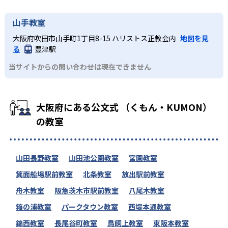
山手教室
大阪府吹田市山手町1丁目8-15 ハリストス正教会内
地図を見
る
豊津駅
当サイトからの問い合わせは現在できません
大阪府にある公文式 （くもん・KUMON）
の教室
山田長野教室
山田池公園教室
宮園教室
箕面船場駅前教室
北条教室
放出駅前教室
舟木教室
阪急茨木市駅前教室
八尾木教室
箱の浦教室
パークタウン教室
西堤本通教室
錦西教室
長尾谷町教室
鳥飼上教室
東阪本教室