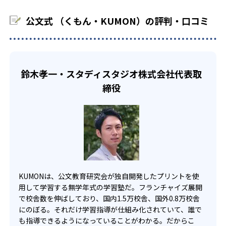
中学生・高校生
KUMONでは、教室が開いている時間内であれば、何曜日に
公文式 （くもん・KUMON）の評判・口コミ
でも週2回受講できる。そのため、部活や他の習い事で忙し
部活や習い事と両立したい生徒向け
い中高生にも通室しやすい。また、教室によっては自宅か
KUMONでは、一人ひとりの学習状況やスケジュールに合わ
らのオンライン受講と通室を組み合わせることも可能だ。
せて、きめ細やかにカリキュラムを調整している。
宿題の量や進め方に関しては、いつでも気軽に相談可能
鈴木孝一・スタディスタジオ株式会社代表取
だ。
締役
KUMONは、公文教育研究会が独自開発したプリントを使
用して学習する無学年式の学習塾だ。フランチャイズ展開
で校舎数を伸ばしており、国内1.5万校舎、国外0.8万校舎
にのぼる。それだけ学習指導が仕組み化されていて、誰で
も指導できるようになっていることがわかる。だからこ