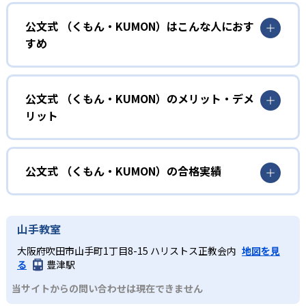
01
無学年式の学力別学習
公文式 （くもん・KUMON）はこんな人におす
KUMONでは、年齢や学年にとらわれずに、一人ひとりの学
すめ
力に応じたレベルから学習を始めている。
確実に100点が取れるレベルから少しずつ難易度を上げてい
幼児
くことで子どもたちは多くの成功体験を積み、学習する楽
小学校に入る準備をしたい幼児向け
公文式 （くもん・KUMON）のメリット・デメ
しさを経験できる。
リット
KUMONでは細かいステップに分かれた教材で、わかる楽し
02
自学自習スタイル
さを経験しながら無理なく力を高めていける。
どんなメリットがある？
性格や学習への取り組み姿勢に合わせて内容も調整するた
KUMONの教材は、簡単な問題から高度な問題へと、スモー
め、小学校に入ってもつまずきにくい学力を身につけられ
ルステップで進んでいけるよう工夫されている。このスタ
KUMONでは自学自習スタイルで勉強するため、集中力や目
公文式 （くもん・KUMON）の合格実績
るだろう。
イルは子どもの学習意欲をかき立てるため、教えてもらう
標に向かって頑張りやり抜く力を育むことができる。ま
という受け身の姿勢ではなく、自ら進んで学ぶ姿勢を身に
た、年齢や学年にとらわれずに自分の学力に相応したレベ
公文式 （くもん・KUMON）の合格実績は？
小学生
つけられるだろう。
ルから学習できるため、難しすぎてやる気を損ねたり、簡
KUMONは、公式サイトでは合格実績は公開していない。志
中学に向けて苦手教科を克服したい子ども向け
山手教室
単すぎて退屈することもない。
また、自学学習スタイルで学ぶ子どもたちは、自らの学習
望校への実績があるかどうかは、通う予定の教室に問い合
KUMONでは経験豊富な先生が、子どものやる気を引き出せ
大阪府吹田市山手町1丁目8-15 ハリストス正教会内
地図を見
課題に気がつくようになる。学年を超えた範囲も学習でき
どんなデメリットがある？
わせたい。
るよう適切なヒントを与えたり、声かけをしたりしてい
る
豊津駅
るため、早い時期から高校教材に進む生徒もいる。
KUMONでは、中高生のクラスでも数学・英語・国語の3教
る。苦手な科目でも自分で解けた達成感を味わうことで、
03
フレキシブルな受講スタイル
当サイトからの問い合わせは現在できません
科に限られるため、その他の教科に関しては他塾を検討す
少しずつ苦手意識を克服できるだろう。
る必要があるだろう。