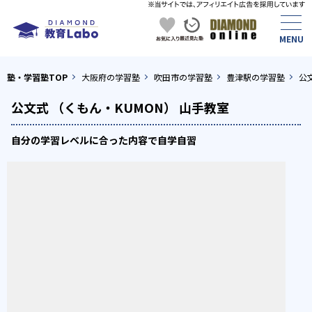
塾・学習塾TOP
大阪府の学習塾
吹田市の学習塾
豊津駅の学習塾
公
公文式 （くもん・KUMON） 山手教室
自分の学習レベルに合った内容で自学自習