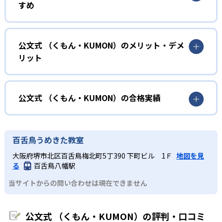
すめ
力に応じたレベルから学習を始めている。
確実に100点が取れるレベルから少しずつ難易度を上げてい
幼児
くことで子どもたちは多くの成功体験を積み、学習する楽
小学校に入る準備をしたい幼児向け
公文式 （くもん・KUMON）のメリット・デメ
しさを経験できる。
リット
KUMONでは細かいステップに分かれた教材で、わかる楽し
02
自学自習スタイル
さを経験しながら無理なく力を高めていける。
どんなメリットがある？
性格や学習への取り組み姿勢に合わせて内容も調整するた
KUMONの教材は、簡単な問題から高度な問題へと、スモー
め、小学校に入ってもつまずきにくい学力を身につけられ
ルステップで進んでいけるよう工夫されている。このスタ
KUMONでは自学自習スタイルで勉強するため、集中力や目
公文式 （くもん・KUMON）の合格実績
るだろう。
イルは子どもの学習意欲をかき立てるため、教えてもらう
標に向かって頑張りやり抜く力を育むことができる。ま
という受け身の姿勢ではなく、自ら進んで学ぶ姿勢を身に
た、年齢や学年にとらわれずに自分の学力に相応したレベ
公文式 （くもん・KUMON）の合格実績は？
小学生
つけられるだろう。
ルから学習できるため、難しすぎてやる気を損ねたり、簡
KUMONは、公式サイトでは合格実績は公開していない。志
中学に向けて苦手教科を克服したい子ども向け
百舌鳥うめきた教室
単すぎて退屈することもない。
また、自学学習スタイルで学ぶ子どもたちは、自らの学習
望校への実績があるかどうかは、通う予定の教室に問い合
KUMONでは経験豊富な先生が、子どものやる気を引き出せ
大阪府堺市北区百舌鳥梅北町5丁390 下町ビル 1Ｆ
地図を見
課題に気がつくようになる。学年を超えた範囲も学習でき
どんなデメリットがある？
わせたい。
るよう適切なヒントを与えたり、声かけをしたりしてい
る
百舌鳥八幡駅
るため、早い時期から高校教材に進む生徒もいる。
KUMONでは、中高生のクラスでも数学・英語・国語の3教
る。苦手な科目でも自分で解けた達成感を味わうことで、
03
フレキシブルな受講スタイル
当サイトからの問い合わせは現在できません
科に限られるため、その他の教科に関しては他塾を検討す
少しずつ苦手意識を克服できるだろう。
る必要があるだろう。
中学生・高校生
KUMONでは、教室が開いている時間内であれば、何曜日に
公文式 （くもん・KUMON）の評判・口コミ
でも週2回受講できる。そのため、部活や他の習い事で忙し
部活や習い事と両立したい生徒向け