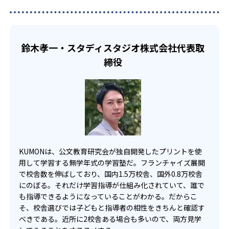
い中高生にも通室しやすい。また、教室によっては自宅か
KUMONでは、一人ひとりの学習状況やスケジュールに合わ
らのオンライン受講と通室を組み合わせることも可能だ。
せて、きめ細やかにカリキュラムを調整している。
宿題の量や進め方に関しては、いつでも気軽に相談可能
鈴木孝一・スタディスタジオ株式会社代表取
だ。
締役
KUMONは、公文教育研究会が独自開発したプリントを使
用して学習する無学年式の学習塾だ。フランチャイズ展開
で校舎数を伸ばしており、国内1.5万校舎、国外0.8万校舎
にのぼる。それだけ学習指導が仕組み化されていて、誰で
も指導できるようになっていることがわかる。だからこ
そ、校舎選びでは子どもと指導者の相性をきちんと確認す
べきである。近所に2校舎ある場合も多いので、両方見学