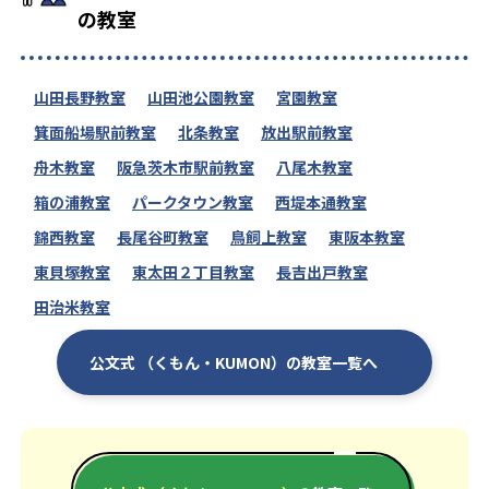
の教室
山田長野教室
山田池公園教室
宮園教室
箕面船場駅前教室
北条教室
放出駅前教室
舟木教室
阪急茨木市駅前教室
八尾木教室
箱の浦教室
パークタウン教室
西堤本通教室
錦西教室
長尾谷町教室
鳥飼上教室
東阪本教室
東貝塚教室
東太田２丁目教室
長吉出戸教室
田治米教室
公文式 （くもん・KUMON）の教室一覧へ