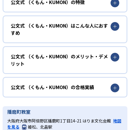
公文式 （くもん・KUMON）の特徴
01
無学年式の学力別学習
公文式 （くもん・KUMON）はこんな人におす
KUMONでは、年齢や学年にとらわれずに、一人ひとりの学
すめ
力に応じたレベルから学習を始めている。
確実に100点が取れるレベルから少しずつ難易度を上げてい
幼児
くことで子どもたちは多くの成功体験を積み、学習する楽
小学校に入る準備をしたい幼児向け
公文式 （くもん・KUMON）のメリット・デメ
しさを経験できる。
リット
KUMONでは細かいステップに分かれた教材で、わかる楽し
02
自学自習スタイル
さを経験しながら無理なく力を高めていける。
どんなメリットがある？
性格や学習への取り組み姿勢に合わせて内容も調整するた
KUMONの教材は、簡単な問題から高度な問題へと、スモー
め、小学校に入ってもつまずきにくい学力を身につけられ
ルステップで進んでいけるよう工夫されている。このスタ
KUMONでは自学自習スタイルで勉強するため、集中力や目
公文式 （くもん・KUMON）の合格実績
るだろう。
イルは子どもの学習意欲をかき立てるため、教えてもらう
標に向かって頑張りやり抜く力を育むことができる。ま
という受け身の姿勢ではなく、自ら進んで学ぶ姿勢を身に
た、年齢や学年にとらわれずに自分の学力に相応したレベ
公文式 （くもん・KUMON）の合格実績は？
小学生
つけられるだろう。
ルから学習できるため、難しすぎてやる気を損ねたり、簡
KUMONは、公式サイトでは合格実績は公開していない。志
中学に向けて苦手教科を克服したい子ども向け
播磨町教室
単すぎて退屈することもない。
また、自学学習スタイルで学ぶ子どもたちは、自らの学習
望校への実績があるかどうかは、通う予定の教室に問い合
KUMONでは経験豊富な先生が、子どものやる気を引き出せ
大阪府大阪市阿倍野区播磨町1丁目14-21 はりま文化会館
地図
課題に気がつくようになる。学年を超えた範囲も学習でき
どんなデメリットがある？
わせたい。
るよう適切なヒントを与えたり、声かけをしたりしてい
を見る
姫松、北畠駅
るため、早い時期から高校教材に進む生徒もいる。