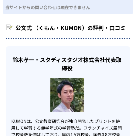
KUMONでは、中高生のクラスでも数学・英語・国語の3教
る。苦手な科目でも自分で解けた達成感を味わうことで、
03
フレキシブルな受講スタイル
当サイトからの問い合わせは現在できません
科に限られるため、その他の教科に関しては他塾を検討す
少しずつ苦手意識を克服できるだろう。
る必要があるだろう。
中学生・高校生
KUMONでは、教室が開いている時間内であれば、何曜日に
公文式 （くもん・KUMON）の評判・口コミ
でも週2回受講できる。そのため、部活や他の習い事で忙し
部活や習い事と両立したい生徒向け
い中高生にも通室しやすい。また、教室によっては自宅か
KUMONでは、一人ひとりの学習状況やスケジュールに合わ
らのオンライン受講と通室を組み合わせることも可能だ。
せて、きめ細やかにカリキュラムを調整している。
宿題の量や進め方に関しては、いつでも気軽に相談可能
鈴木孝一・スタディスタジオ株式会社代表取
だ。
締役
KUMONは、公文教育研究会が独自開発したプリントを使
用して学習する無学年式の学習塾だ。フランチャイズ展開
で校舎数を伸ばしており、国内1.5万校舎、国外0.8万校舎