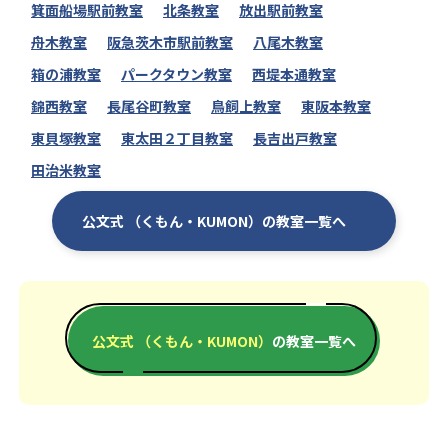
箕面船場駅前教室
北条教室
放出駅前教室
舟木教室
阪急茨木市駅前教室
八尾木教室
箱の浦教室
パークタウン教室
西堤本通教室
錦西教室
長尾谷町教室
鳥飼上教室
東阪本教室
東貝塚教室
東太田２丁目教室
長吉出戸教室
田治米教室
公文式 （くもん・KUMON）の教室一覧へ
公文式 （くもん・KUMON）
の教室一覧へ