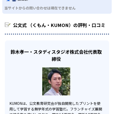
KUMONでは、中高生のクラスでも数学・英語・国語の3教
る。苦手な科目でも自分で解けた達成感を味わうことで、
03
フレキシブルな受講スタイル
当サイトからの問い合わせは現在できません
科に限られるため、その他の教科に関しては他塾を検討す
少しずつ苦手意識を克服できるだろう。
る必要があるだろう。
中学生・高校生
KUMONでは、教室が開いている時間内であれば、何曜日に
公文式 （くもん・KUMON）の評判・口コミ
でも週2回受講できる。そのため、部活や他の習い事で忙し
部活や習い事と両立したい生徒向け
い中高生にも通室しやすい。また、教室によっては自宅か
KUMONでは、一人ひとりの学習状況やスケジュールに合わ
らのオンライン受講と通室を組み合わせることも可能だ。
せて、きめ細やかにカリキュラムを調整している。
宿題の量や進め方に関しては、いつでも気軽に相談可能
鈴木孝一・スタディスタジオ株式会社代表取
だ。
締役
KUMONは、公文教育研究会が独自開発したプリントを使
用して学習する無学年式の学習塾だ。フランチャイズ展開