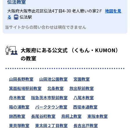
伝法教室
大阪府大阪市此花区伝法4丁目4-30 老人憩いの家2Ｆ
地図を見
る
伝法駅
当サイトからの問い合わせは現在できません
大阪府にある公文式 （くもん・KUMON）
の教室
山田長野教室
山田池公園教室
宮園教室
箕面船場駅前教室
北条教室
放出駅前教室
舟木教室
阪急茨木市駅前教室
八尾木教室
箱の浦教室
パークタウン教室
西堤本通教室
錦西教室
長尾谷町教室
鳥飼上教室
東阪本教室
東貝塚教室
東太田２丁目教室
長吉出戸教室