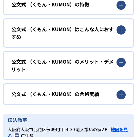
公文式 （くもん・KUMON）の特徴
01
無学年式の学力別学習
公文式 （くもん・KUMON）はこんな人におす
KUMONでは、年齢や学年にとらわれずに、一人ひとりの学
すめ
力に応じたレベルから学習を始めている。
確実に100点が取れるレベルから少しずつ難易度を上げてい
幼児
くことで子どもたちは多くの成功体験を積み、学習する楽
小学校に入る準備をしたい幼児向け
公文式 （くもん・KUMON）のメリット・デメ
しさを経験できる。
リット
KUMONでは細かいステップに分かれた教材で、わかる楽し
02
自学自習スタイル
さを経験しながら無理なく力を高めていける。
どんなメリットがある？
性格や学習への取り組み姿勢に合わせて内容も調整するた
KUMONの教材は、簡単な問題から高度な問題へと、スモー
め、小学校に入ってもつまずきにくい学力を身につけられ
ルステップで進んでいけるよう工夫されている。このスタ
KUMONでは自学自習スタイルで勉強するため、集中力や目
公文式 （くもん・KUMON）の合格実績
るだろう。
イルは子どもの学習意欲をかき立てるため、教えてもらう
標に向かって頑張りやり抜く力を育むことができる。ま
という受け身の姿勢ではなく、自ら進んで学ぶ姿勢を身に
た、年齢や学年にとらわれずに自分の学力に相応したレベ
公文式 （くもん・KUMON）の合格実績は？
小学生
つけられるだろう。
ルから学習できるため、難しすぎてやる気を損ねたり、簡
KUMONは、公式サイトでは合格実績は公開していない。志
中学に向けて苦手教科を克服したい子ども向け
伝法教室
単すぎて退屈することもない。
また、自学学習スタイルで学ぶ子どもたちは、自らの学習
望校への実績があるかどうかは、通う予定の教室に問い合
KUMONでは経験豊富な先生が、子どものやる気を引き出せ
大阪府大阪市此花区伝法4丁目4-30 老人憩いの家2Ｆ
地図を見
課題に気がつくようになる。学年を超えた範囲も学習でき
どんなデメリットがある？
わせたい。
るよう適切なヒントを与えたり、声かけをしたりしてい
る
伝法駅
るため、早い時期から高校教材に進む生徒もいる。