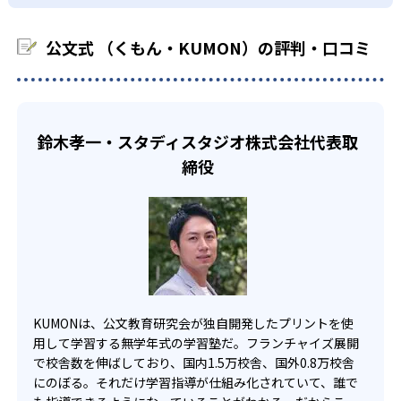
る必要があるだろう。
中学生・高校生
KUMONでは、教室が開いている時間内であれば、何曜日に
公文式 （くもん・KUMON）の評判・口コミ
でも週2回受講できる。そのため、部活や他の習い事で忙し
部活や習い事と両立したい生徒向け
い中高生にも通室しやすい。また、教室によっては自宅か
KUMONでは、一人ひとりの学習状況やスケジュールに合わ
らのオンライン受講と通室を組み合わせることも可能だ。
せて、きめ細やかにカリキュラムを調整している。
宿題の量や進め方に関しては、いつでも気軽に相談可能
鈴木孝一・スタディスタジオ株式会社代表取
だ。
締役
KUMONは、公文教育研究会が独自開発したプリントを使
用して学習する無学年式の学習塾だ。フランチャイズ展開
で校舎数を伸ばしており、国内1.5万校舎、国外0.8万校舎
にのぼる。それだけ学習指導が仕組み化されていて、誰で