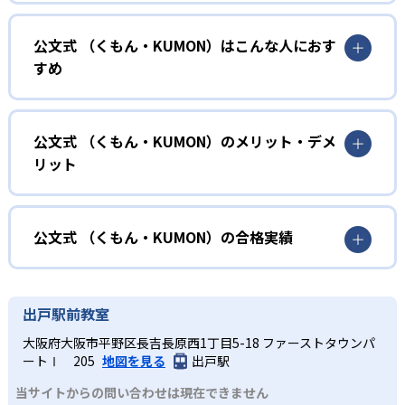
01
無学年式の学力別学習
公文式 （くもん・KUMON）はこんな人におす
KUMONでは、年齢や学年にとらわれずに、一人ひとりの学
すめ
力に応じたレベルから学習を始めている。
確実に100点が取れるレベルから少しずつ難易度を上げてい
幼児
くことで子どもたちは多くの成功体験を積み、学習する楽
小学校に入る準備をしたい幼児向け
公文式 （くもん・KUMON）のメリット・デメ
しさを経験できる。
リット
KUMONでは細かいステップに分かれた教材で、わかる楽し
02
自学自習スタイル
さを経験しながら無理なく力を高めていける。
どんなメリットがある？
性格や学習への取り組み姿勢に合わせて内容も調整するた
KUMONの教材は、簡単な問題から高度な問題へと、スモー
め、小学校に入ってもつまずきにくい学力を身につけられ
ルステップで進んでいけるよう工夫されている。このスタ
KUMONでは自学自習スタイルで勉強するため、集中力や目
公文式 （くもん・KUMON）の合格実績
るだろう。
イルは子どもの学習意欲をかき立てるため、教えてもらう
標に向かって頑張りやり抜く力を育むことができる。ま
という受け身の姿勢ではなく、自ら進んで学ぶ姿勢を身に
た、年齢や学年にとらわれずに自分の学力に相応したレベ
公文式 （くもん・KUMON）の合格実績は？
小学生
つけられるだろう。
ルから学習できるため、難しすぎてやる気を損ねたり、簡
KUMONは、公式サイトでは合格実績は公開していない。志
中学に向けて苦手教科を克服したい子ども向け
出戸駅前教室
単すぎて退屈することもない。
また、自学学習スタイルで学ぶ子どもたちは、自らの学習
望校への実績があるかどうかは、通う予定の教室に問い合
KUMONでは経験豊富な先生が、子どものやる気を引き出せ
大阪府大阪市平野区長吉長原西1丁目5-18 ファーストタウンパ
課題に気がつくようになる。学年を超えた範囲も学習でき
どんなデメリットがある？
わせたい。
るよう適切なヒントを与えたり、声かけをしたりしてい
ートⅠ 205
地図を見る
出戸駅
るため、早い時期から高校教材に進む生徒もいる。
KUMONでは、中高生のクラスでも数学・英語・国語の3教
る。苦手な科目でも自分で解けた達成感を味わうことで、
03
フレキシブルな受講スタイル
当サイトからの問い合わせは現在できません
科に限られるため、その他の教科に関しては他塾を検討す
少しずつ苦手意識を克服できるだろう。